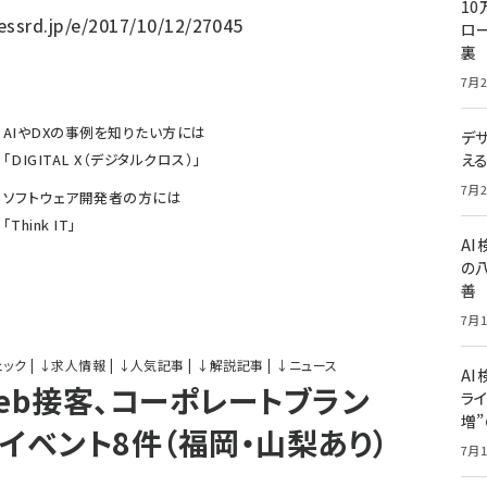
10
essrd.jp/e/2017/10/12/27045
ロー
裏
7月2
AIやDXの事例を知りたい方には
デ
え
「
DIGITAL X（デジタルクロス）
」
7月2
ソフトウェア開発者の方には
「
Think IT
」
A
の
善
7月1
ェック
|
↓
求人情報
|
↓
人気記事
|
↓
解説記事
|
↓
ニュース
AI
eb接客、コーポレートブラン
ライ
増
イベント8件（福岡・山梨あり）
7月1