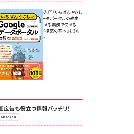
無料BIツール入門『いちばんやさし
いGoogleデータポータルの教本
人気講師が教える業務で使える
ダッシュボード構築の基本』を3名
様にプレゼント
7月31日 10:00
画広告も役立つ情報バッチリ！
ponsored