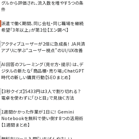
グルから評価され、流入数を増やす5つの条
件
派遣で働く期間、同じ会社・同じ職場を継続
希望「3年以上」が第1位【エン調べ】
アクティブユーザーが2倍に急成長！ JA共済
アプリに学ぶ“ユーザー視点”のUI/UX改善
AI回答のフレーミング（見せ方・提示）は、デ
ジタルの新たな「商品棚・売り場」――ChatGPT
時代の新しい購買行動【SEOまとめ】
【3秒クイズ】5433円は3人で割り切れる？
電卓を使わずに「ひと目」で見抜く方法
1週間かかった作業が1日に！ Gemini
Notebookを無料で使い倒す8つの活用術
【1週間まとめ】
無料BIツール入門『いちばんやさしい