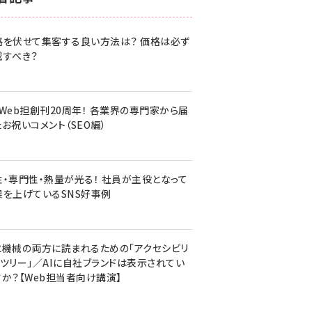
z世代 (1617)
格を伏せて集客する良い方法は？ 価格は必ず
meo (1274)
載すべき？
llmo (1155)
・Web担創刊20周年！ 各業界の専門家から届
お祝いコメント（SEO編）
性・専門性・熱量が光る！ 社員が主役となって
果を上げているSNS好事例
と機械の両方に読まれるための「アクセシビリ
ィツリー」／AIに自社ブランドは表示されてい
すか？【Web担当者向け講演】