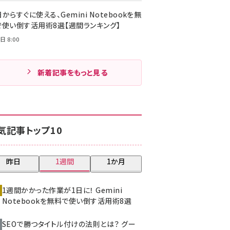
からすぐに使える、Gemini Notebookを無
で使い倒す活用術8選【週間ランキング】
日 8:00
新着記事をもっと見る
気記事トップ10
昨日
1週間
1か月
1週間かかった作業が1日に！ Gemini
Notebookを無料で使い倒す活用術8選
SEOで勝つタイトル付けの法則とは？ グー