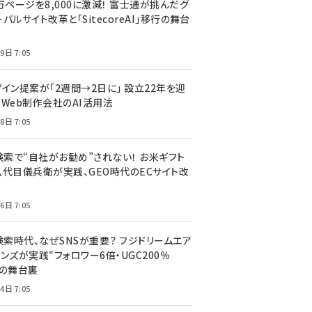
万ページを8,000に激減！ 富士通が挑んだグ
バルサイト改革と「SitecoreAI」移行の舞台
9日 7:05
ザイン提案が「2週間→2日に」 設立22年を迎
るWeb制作会社のAI活用法
8日 7:05
I検索で“自社がお勧め”されない！ お米ギフト
八代目儀兵衛が実践、GEO時代のECサイト改
6日 7:05
検索時代、なぜSNSが重要？ フジドリームエア
ンズが実践“フォロワー6倍・UGC200％
”の舞台裏
4日 7:05