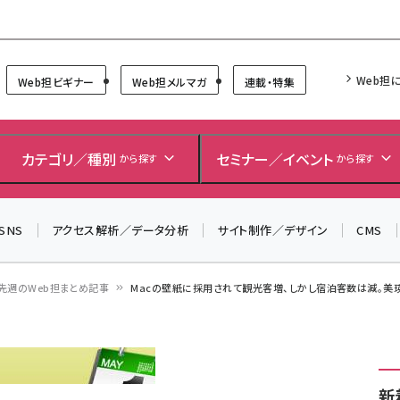
Forum
Web担
Web担ビギナー
Web担メルマガ
連載・特集
＼ 読者アンケートにご協力ください ／
7月24日で創刊20周年。ご回答者には抽選でプレゼントを
カテゴリ／種別
セミナー／イベント
から探す
から探す
差し上げます！
▼アンケートページはこちらから▼
SNS
アクセス解析／データ分析
サイト制作／デザイン
CMS
先週のWeb担まとめ記事
Macの壁紙に採用されて観光客増、しかし宿泊客数は減。美
新