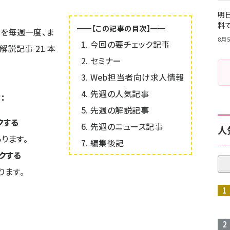
明日
料
━━【この記事の目次】━━
情報を毎週一度、ま
8月5
今回の要チェック記事
は解説記事
21
本
セミナー
Web担当者向け求人情報
先週の人気記事
：
先週の解説記事
クする
先週のニュース記事
人
ります。
編集後記
クする
ります。