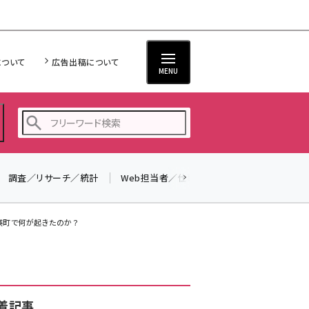
について
広告出稿について
MENU
調査／リサーチ／統計
Web担当者／仕事
法律／標準規格
seo (3516)
ai (2799)
瑛町で何が起きたのか？
youtube (2420)
note (2308)
セミナー (2296)
着記事