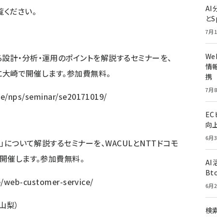
A
覧ください。
とS
7月1
W
る設計・分析・運用のポイントを解説するセミナーを、
情報
）に大崎で開催します。参加費無料。
携
7月8
ce/nps/seminar/se20171019/
E
向
6月3
客」について解説するセミナーを、WACULとNTTドコモ
で開催します。参加費無料。
A
Bt
se/web-customer-service/
6月2
、山梨）
検索