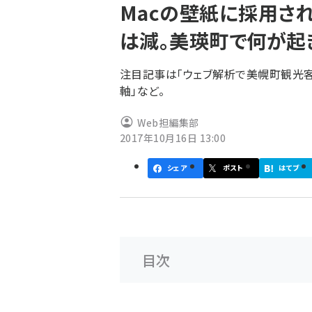
Macの壁紙に採用さ
ず
は減。美瑛町で何が起
注目記事は「ウェブ解析で美幌町観光客
軸」など。
Web担編集部
2017年10月16日 13:00
シェア
ポスト
はてブ
目次