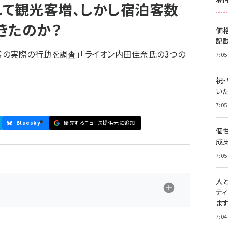
れて観光客増、しかし宿泊客数
きたのか？
価
記
の実際の行動を調査」「ライオン内田佳奈氏の3つの
7:05
祝
いた
7:05
Bluesky
優先するニュース提供元に追加
個
成
7:05
人
テ
ま
7:04