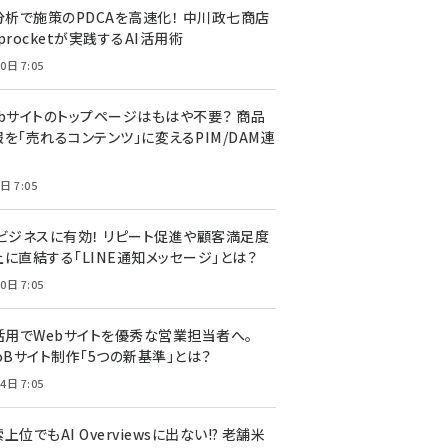
I分析で施策のPDCAを高速化！ 中川政七商店
procketが実践するAI活用術
0日 7:05
ebサイトのトップページはもはや不要？ 商品
を「売れるコンテンツ」に変えるPIM/DAM連
日 7:05
Cビジネスに有効！ リピート促進や顧客満足度
上に直結する「LINE通知メッセージ」とは？
0日 7:05
I活用でWebサイトを優秀な営業担当者へ。
oBサイト制作「5つの新基準」とは？
4日 7:05
上位でもAI Overviewsに出ない!? 老舗米