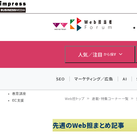
メ
イ
Web担当者
Web担当者
ン
EC担当者
コ
製品導入
ン
企業IT
ソフト開発
テ
人気／注目
から探す
IoT・AI
ン
DCクラウド
研究・調査
ツ
SEO
マーケティング／広告
AI
エネルギー
に
ドローン
移
教育講座
Web担トップ
連載・特集コーナー一覧
EC支援
動
パ
ン
先週のWeb担まとめ記事
く