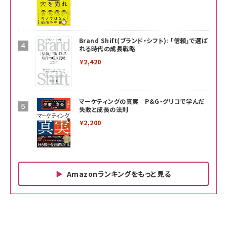
Brand Shift(ブランド・シフト): 「信頼」で選ば
れる時代の成長戦略
￥2,420
マーケティングの真実 P&G・グリコで学んだ
失敗と成長の法則
￥2,200
Amazonランキングをもっと見る
Amazon ビジネス・経済関連書籍 の売れ筋ランキン
Amazon 家電＆カメラ の売れ筋ランキング
Amazon パソコン・周辺機器 の売れ筋ランキング
グ
更新日時：2026/06/26 19:00
更新日時：2026/06/26 19:00
更新日時：2026/06/26 19:00