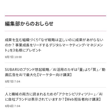
anan(アンアン)2026/07/01号 No.2501[魅せる
KIOXIA(キオクシア) 旧東芝メモリ microSD
KIOXIA(キオクシア) 旧東芝メモリ microSD
カラダ2026／宮舘涼太]
128GB UHS-I Class10 (最大読出速度
128GB UHS-I Class10 (最大読出速度
100MB/s) Nintendo Switch動作確認済 国内
100MB/s) Nintendo Switch動作確認済 国内
￥880
サポート正規品 メーカー保証5年 KLMEA128G
サポート正規品 メーカー保証5年 KLMEA128G
￥2,680
￥2,680
編集部からのおしらせ
anan(アンアン)2026/06/24号 No.2500増刊
スペシャルエディション[王道エンタメの矜持／
NIMASO ガラスフィルム iPhone 17 用 保護フィ
Amazon eギフトカード - Amazonロゴ - クラ
BTS]
ルム 強化ガラス 耐衝撃 高透過率 指紋防止 貼りや
シック
すい ガイド枠付き いPhone17 (6.3インチ) 対応
成果を生む組織づくり『なぜ戦略は正しいのに成果があがらない
￥1,100
￥5,000
2枚セット DSP25F1698
のか？ 事業成長をリードするデジタルマーケティング・マネジメン
￥1,599
ト』を3名様にプレゼント
anan(アンアン)2026/07/08号 No.2502[2026
Anker PowerLine III Flow USB-C & USB-C
年後半、あなたの恋と運命／山田涼介]
【New】Amazon Fire TV Stick HD | 手軽にスト
ケーブル Anker絡まないケーブル 240W 結束バン
8月7日 10:00
リーミングをはじめよう | ストリーミングメディアプ
ド付き USB PD対応 シリコン素材採用 iPhone
￥880
レイヤー
17 / 16 / 15 / Galaxy iPad Pro MacBook
￥1,890
Pro/Air 各種対応 (1.8m ミッドナイトブラック)
SUBARUのブランド想起戦略／AI活用のカギは「量」より「質」／動
￥6,980
画広告をAIで最大化【マーケター向け講演】
ママ投資家が育休中に１億貯めた株式投資
アサヒ飲料 モンスター エナジー 355ml×24本
￥1,870
8月7日 7:04
Anker Soundcore P31i (Bluetooth 6.1) 【完
￥4,192
全ワイヤレスイヤホン/アクティブノイズキャンセリ
ング/マルチポイント接続 / 最大50時間再生 / PSE
人と機械の両方に読まれるための「アクセシビリティツリー」／AI
組織の成果を最大化する ルールのデザイン
技術基準適合】ブラック
￥5,990
サッポロ 生ビール 黒ラベル 350ml 缶 24本 ビー
に自社ブランドは表示されていますか？【Web担当者向け講演】
￥1,980
ル ケース買い【6/30応募〆切! 黒ラベルビヤセラー
8月6日 7:04
キャンペーン】
Anker PowerLine III Flow USB-C & USB-C