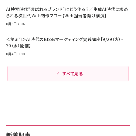
ケーブル Anker絡まないケーブル 240W 結束バン
￥4,857
ド付き USB PD対応 シリコン素材採用 iPhone
AI検索時代“選ばれるブランド”はどう作る？／生成AI時代に求め
Amazonランキングをもっと見る
17 / 16 / 15 / Galaxy iPad Pro MacBook
￥1,890
られる次世代Web制作フロー【Web担当者向け講演】
Pro/Air 各種対応 (1.8m ミッドナイトブラック)
Amazonランキングをもっと見る
8月5日 7:04
Amazonランキングをもっと見る
＜第3回＞AI時代のBtoBマーケティング実践講座【9/29（火）・
30（水）開催】
8月4日 9:00
すべて見る
新着記事