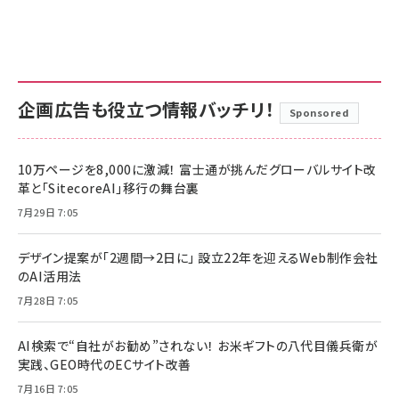
企画広告も役立つ情報バッチリ！
Sponsored
10万ページを8,000に激減！ 富士通が挑んだグローバルサイト改
革と「SitecoreAI」移行の舞台裏
7月29日 7:05
デザイン提案が「2週間→2日に」 設立22年を迎えるWeb制作会社
のAI活用法
7月28日 7:05
AI検索で“自社がお勧め”されない！ お米ギフトの八代目儀兵衛が
実践、GEO時代のECサイト改善
7月16日 7:05