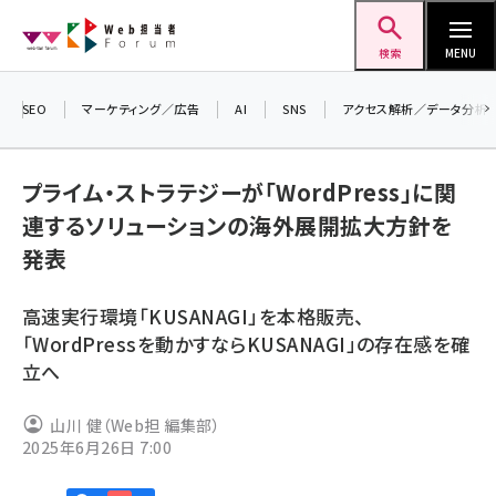
メ
Web担当者Forum
イ
検索
MENU
ン
コ
SEO
マーケティング／広告
AI
SNS
アクセス解析／データ分析
ン
テ
プライム・ストラテジーが「WordPress」に関
ン
連するソリューションの海外展開拡大方針を
ツ
seo (3532)
発表
に
ai (2814)
移
高速実行環境「KUSANAGI」を本格販売、
動
youtube (2441)
「WordPressを動かすならKUSANAGI」の存在感を確
立へ
note (2317)
セミナー (2310)
山川 健（Web担 編集部）
2025年6月26日 7:00
z世代 (1623)
meo (1277)