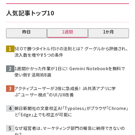
人気記事トップ10
昨日
1週間
1か月
SEOで勝つタイトル付けの法則とは？ グーグルから評価され、
流入数を増やす5つの条件
1週間かかった作業が1日に！ Gemini Notebookを無料で
使い倒す活用術8選
アクティブユーザーが2倍に急成長！ JA共済アプリに学
ぶ“ユーザー視点”のUI/UX改善
朝日新聞社の文章校正AI「Typoless」がブラウザ「Chrome」
と「Edge」上でも校正が可能に
なぜ経営者は、マーケティング部門の報告に納得できないの
か？