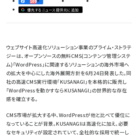
109
優先するニュース提供元に追加
llmo (1167)
ウェブサイト高速化ソリューション事業のプライム・ストラテ
ジーは、オープンソースの無料CMS(コンテンツ管理システ
ム)「WordPress」に関連するソリューションの海外市場へ
の拡大を中心にした海外展開方針を6月24日発表した。同
社の高速CMS実行環境「KUSANAGI」を本格的に販売し
「WordPressを動かすならKUSANAGI」の世界的な存在
感を確立する。
CMS市場が拡大する中、WordPressが他と比べて優位に
なっていることが背景。KUSANAGIは高速化に加え、必要
なセキュリティが設定されていて、全社的な採用で統一し