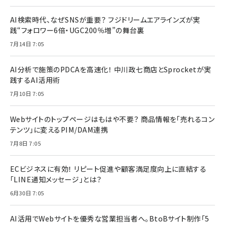
AI検索時代、なぜSNSが重要？ フジドリームエアラインズが実
践“フォロワー6倍・UGC200％増”の舞台裏
7月14日 7:05
AI分析で施策のPDCAを高速化！ 中川政七商店とSprocketが実
践するAI活用術
7月10日 7:05
Webサイトのトップページはもはや不要？ 商品情報を「売れるコン
テンツ」に変えるPIM/DAM連携
7月8日 7:05
ECビジネスに有効！ リピート促進や顧客満足度向上に直結する
「LINE通知メッセージ」とは？
6月30日 7:05
AI活用でWebサイトを優秀な営業担当者へ。BtoBサイト制作「5