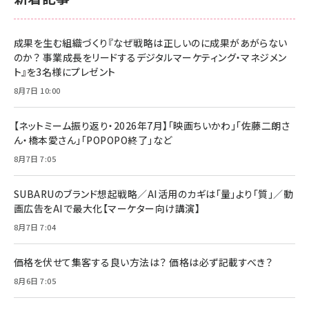
成果を生む組織づくり『なぜ戦略は正しいのに成果があがらない
のか？ 事業成長をリードするデジタルマーケティング・マネジメン
ト』を3名様にプレゼント
8月7日 10:00
【ネットミーム振り返り・2026年7月】「映画ちいかわ」「佐藤二朗さ
ん・橋本愛さん」「POPOPO終了」など
8月7日 7:05
SUBARUのブランド想起戦略／AI活用のカギは「量」より「質」／動
画広告をAIで最大化【マーケター向け講演】
8月7日 7:04
価格を伏せて集客する良い方法は？ 価格は必ず記載すべき？
8月6日 7:05