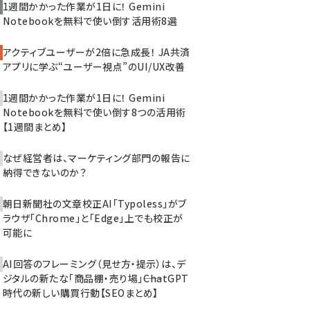
1週間かかった作業が1日に！ Gemini
Notebookを無料で使い倒す活用術8選
アクティブユーザーが2倍に急成長！ JA共済
アプリに学ぶ“ユーザー視点”のUI/UX改善
1週間かかった作業が1日に！ Gemini
Notebookを無料で使い倒す8つの活用術
【1週間まとめ】
なぜ経営者は、マーケティング部門の報告に
納得できないのか？
朝日新聞社の文章校正AI「Typoless」がブ
ラウザ「Chrome」と「Edge」上でも校正が
可能に
AI回答のフレーミング（見せ方・提示）は、デ
ジタルの新たな「商品棚・売り場」――ChatGPT
時代の新しい購買行動【SEOまとめ】