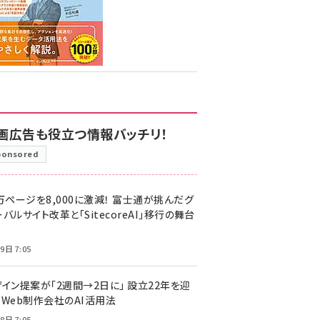
画広告も役立つ情報バッチリ！
ponsored
万ページを8,000に激減！ 富士通が挑んだグ
バルサイト改革と「SitecoreAI」移行の舞台
9日 7:05
ザイン提案が「2週間→2日に」 設立22年を迎
るWeb制作会社のAI活用法
8日 7:05