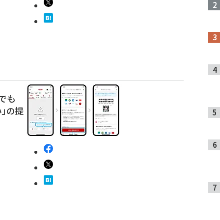
でも
」の提