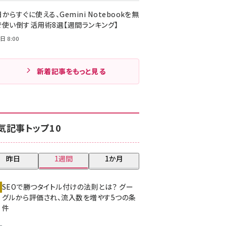
からすぐに使える、Gemini Notebookを無
で使い倒す活用術8選【週間ランキング】
日 8:00
新着記事をもっと見る
気記事トップ10
昨日
1週間
1か月
SEOで勝つタイトル付けの法則とは？ グー
グルから評価され、流入数を増やす5つの条
件