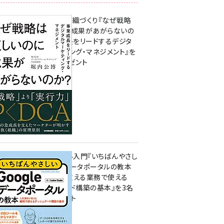
成果を生む組織づくり『なぜ戦略
は正しいのに成果があがらないの
か？ 事業成長をリードするデジタ
ルマーケティング・マネジメント』を
3名様にプレゼント
8月7日 10:00
無料BIツール入門『いちばんやさし
いGoogleデータポータルの教本
人気講師が教える業務で使える
ダッシュボード構築の基本』を3名
様にプレゼント
7月31日 10:00