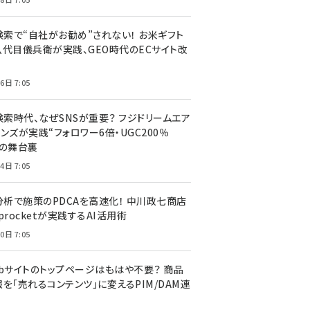
I検索で“自社がお勧め”されない！ お米ギフト
八代目儀兵衛が実践、GEO時代のECサイト改
6日 7:05
検索時代、なぜSNSが重要？ フジドリームエア
ンズが実践“フォロワー6倍・UGC200％
”の舞台裏
4日 7:05
I分析で施策のPDCAを高速化！ 中川政七商店
procketが実践するAI活用術
0日 7:05
ebサイトのトップページはもはや不要？ 商品
を「売れるコンテンツ」に変えるPIM/DAM連