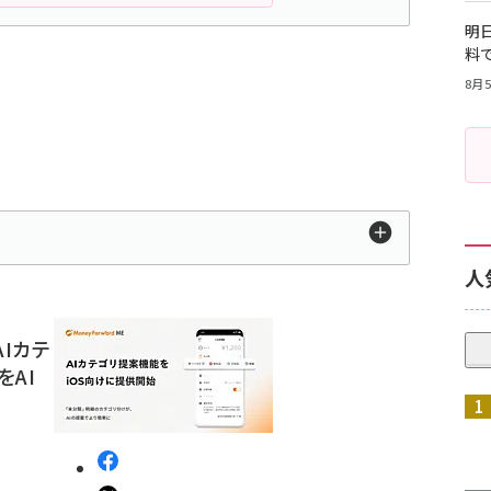
明日
料
8月5
人
AIカテ
AI