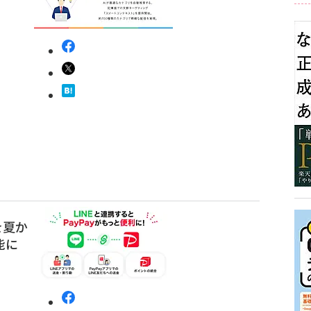
トを夏か
能に