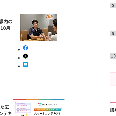
都内の
10月
った広
読
ンテキ