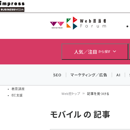
メ
イ
Web担当者
Web担当者
ン
EC担当者
コ
製品導入
ン
企業IT
ソフト開発
テ
人気／注目
から探す
IoT・AI
ン
DCクラウド
研究・調査
ツ
SEO
マーケティング／広告
AI
エネルギー
に
ドローン
移
教育講座
Web担トップ
記事を見つける
EC支援
動
パ
モバイル の 記事
ン
く