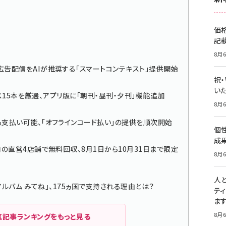
価
記
8月6
告配信をAIが推奨する「スマートコンテキスト」提供開始
祝
いた
ス15本を厳選、アプリ版に「朝刊・昼刊・夕刊」機能追加
8月6
も支払い可能、「オフラインコード払い」の提供を順次開始
個
成
内の直営4店舗で無料回収、8月1日から10月31日まで限定
8月6
人
ルバム みてね」、175ヵ国で支持される理由とは？
テ
ま
8月6
気記事ランキングをもっと見る