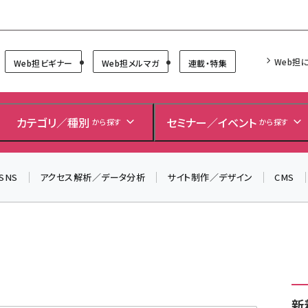
Forum
Web担
Web担ビギナー
Web担メルマガ
連載・特集
＼ 8月27日開催、申し込み受付中！ ／
生成AIをマーケティング等に活用するための考え方を学べ
カテゴリ／種別
セミナー／イベント
から探す
から探す
るセミナーイベント「生成AI × マーケティング フォーラム
2026」開催！
SNS
アクセス解析／データ分析
サイト制作／デザイン
CMS
▼申し込みはこちらから▼
新