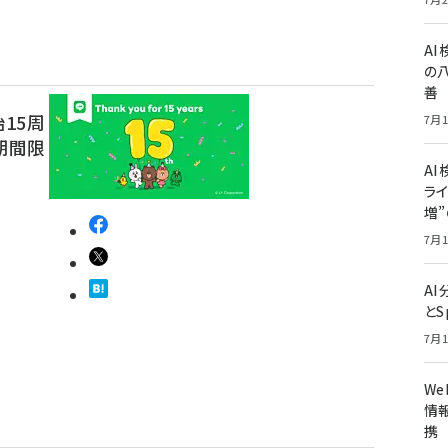
A
の
善
始15周
7月1
期間限
AI
ライ
増
7月1
A
とS
7月1
W
情報
携