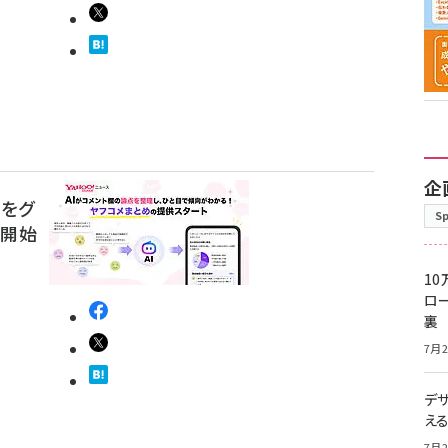
企
点をグ
S
供開始
10
ロー
裏
7月2
デ
え
7月2