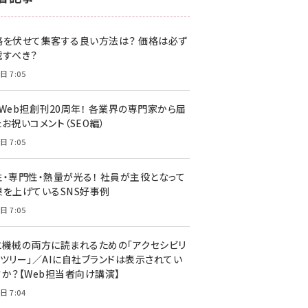
z世代 (1622)
格を伏せて集客する良い方法は？ 価格は必ず
meo (1275)
載すべき？
llmo (1163)
日 7:05
・Web担創刊20周年！ 各業界の専門家から届
お祝いコメント（SEO編）
日 7:05
性・専門性・熱量が光る！ 社員が主役となって
果を上げているSNS好事例
日 7:05
と機械の両方に読まれるための「アクセシビリ
ィツリー」／AIに自社ブランドは表示されてい
すか？【Web担当者向け講演】
日 7:04