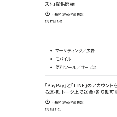
スト」提供開始
小島昇（Web担編集部）
7月17日 7:03
マーケティング／広告
モバイル
便利ツール／サービス
「PayPay」と「LINE」のアカウン
ら連携、トーク上で送金・割り勘可
小島昇（Web担編集部）
7月3日 7:01