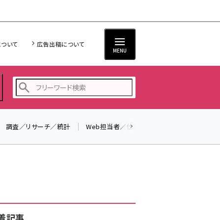
について
広告出稿について
MENU
調査／リサーチ／統計
Web担当者／仕事
法律／標準規格
seo (3526)
ai (2807)
youtube (2434)
note (2312)
セミナー (2307)
着記事