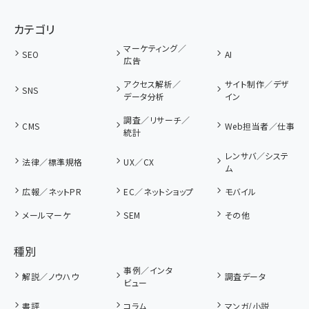
カテゴリ
マーケティング／
SEO
AI
広告
アクセス解析／
サイト制作／デザ
SNS
データ分析
イン
調査／リサーチ／
CMS
Web担当者／仕事
統計
レンサバ／システ
法律／標準規格
UX／CX
ム
広報／ネットPR
EC／ネットショップ
モバイル
メールマーケ
SEM
その他
種別
事例／インタ
解説／ノウハウ
調査データ
ビュー
書評
コラム
マンガ/小説