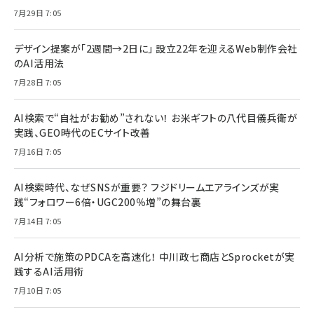
7月29日 7:05
デザイン提案が「2週間→2日に」 設立22年を迎えるWeb制作会社
のAI活用法
7月28日 7:05
AI検索で“自社がお勧め”されない！ お米ギフトの八代目儀兵衛が
実践、GEO時代のECサイト改善
7月16日 7:05
AI検索時代、なぜSNSが重要？ フジドリームエアラインズが実
践“フォロワー6倍・UGC200％増”の舞台裏
7月14日 7:05
AI分析で施策のPDCAを高速化！ 中川政七商店とSprocketが実
践するAI活用術
7月10日 7:05