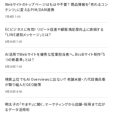
Webサイトのトップページはもはや不要？ 商品情報を「売れるコン
テンツ」に変えるPIM/DAM連携
7月8日 7:05
ECビジネスに有効！ リピート促進や顧客満足度向上に直結する
「LINE通知メッセージ」とは？
6月30日 7:05
AI活用でWebサイトを優秀な営業担当者へ。BtoBサイト制作「5
つの新基準」とは？
6月24日 7:05
検索上位でもAI Overviewsに出ない!? 老舗米屋・八代目儀兵衛
が取り組んだGEO施策
4月20日 8:00
明太子の「やまや」に聞く、マーケティングから店舗・採用まで広が
るデータ活用術