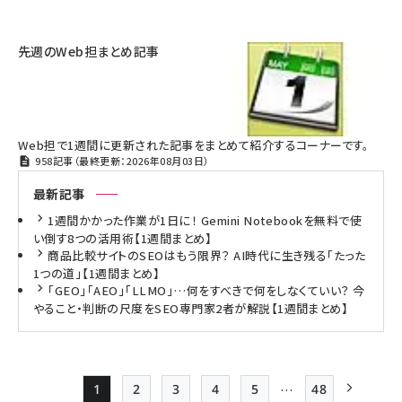
先週のWeb担まとめ記事
Web担で1週間に更新された記事をまとめて紹介するコーナーです。
958記事（最終更新：2026年08月03日）
最新記事
1週間かかった作業が1日に！ Gemini Notebookを無料で使
い倒す8つの活用術【1週間まとめ】
商品比較サイトのSEOはもう限界？ AI時代に生き残る「たった
1つの道」【1週間まとめ】
「GEO」「AEO」「LLMO」…何をすべきで何をしなくていい？ 今
やること・判断の尺度をSEO専門家2者が解説【1週間まとめ】
…
1
2
3
4
5
48
Page
Page
Page
Page
Page
最終ページ
次ページ