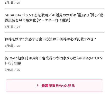
8月7日 7:05
SUBARUのブランド想起戦略／AI活用のカギは「量」より「質」／動
画広告をAIで最大化【マーケター向け講演】
8月7日 7:04
価格を伏せて集客する良い方法は？ 価格は必ず記載すべき？
8月6日 7:05
祝・Web担創刊20周年！ 各業界の専門家から届いたお祝いコメン
ト（SEO編）
8月6日 7:05
新着記事をもっと見る