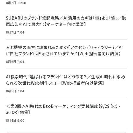
8月7日 10:00
SUBARUのブランド想起戦略／AI活用のカギは「量」より「質」／動
画広告をAIで最大化【マーケター向け講演】
8月7日 7:04
人と機械の両方に読まれるための「アクセシビリティツリー」／AI
に自社ブランドは表示されていますか？【Web担当者向け講演】
8月6日 7:04
AI検索時代“選ばれるブランド”はどう作る？／生成AI時代に求め
られる次世代Web制作フロー【Web担当者向け講演】
8月5日 7:04
＜第3回＞AI時代のBtoBマーケティング実践講座【9/29（火）・
30（水）開催】
8月4日 9:00