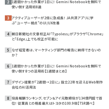
1週間かかった作業が1日に！ Gemini Notebookを無料で
使い倒す活用術8選
アクティブユーザーが2倍に急成長！ JA共済アプリに学
ぶ“ユーザー視点”のUI/UX改善
朝日新聞社の文章校正AI「Typoless」がブラウザ「Chrome」
と「Edge」上でも校正が可能に
なぜ経営者は、マーケティング部門の報告に納得できないの
か？
1週間かかった作業が1日に！ Gemini Notebookを無料で
使い倒す8つの活用術【1週間まとめ】
デザイン提案が「2週間→2日に」 設立22年を迎えるWeb制作
会社のAI活用法
役員報酬ランキング、セブン＆アイ元取締役が134億円超で首
位！ 従業員との格差最大はトヨタの100.9倍【TSR調べ】