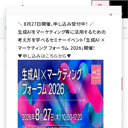
メ
Web担当者Forum
イ
検索
MENU
ン
＼ 8月27日開催、申し込み受付中！ ／
コ
SEO
マーケティング／広告
AI
SNS
アクセス解析／データ分析
生成AIをマーケティング等に活用するための
ン
考え方を学べるセミナーイベント「生成AI ×
テ
連載・特集コーナー一覧
マーケティング フォーラム 2026」開催！
ン
▼申し込みはこちらから▼
ツ
seo (3532)
カテゴリから選ぶ
に
ai (2814)
移
動
すべて
(490)
youtube (2441)
note (2317)
SEO
(28)
セミナー (2310)
z世代 (1623)
マーケティング／広告
(175)
meo (1277)