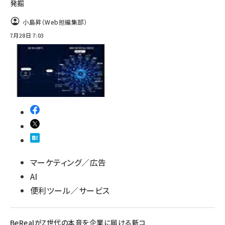
発掘
小島昇（Web担編集部）
7月28日 7:03
マーケティング／広告
AI
便利ツール／サービス
BeRealがZ世代の本音を企業に届ける新コ