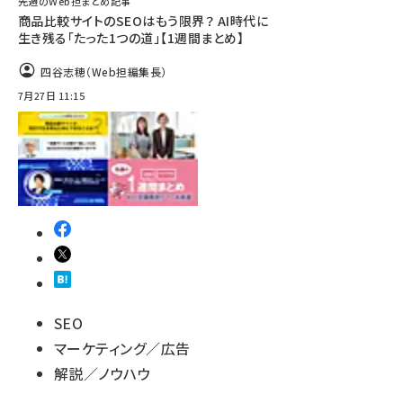
先週のWeb担まとめ記事
商品比較サイトのSEOはもう限界？ AI時代に
生き残る「たった1つの道」【1週間まとめ】
四谷志穂（Web担編集長）
7月27日 11:15
SEO
マーケティング／広告
解説／ノウハウ