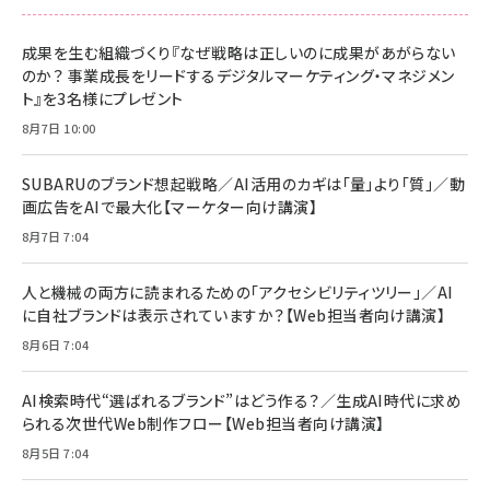
成果を生む組織づくり『なぜ戦略は正しいのに成果があがらない
のか？ 事業成長をリードするデジタルマーケティング・マネジメン
ト』を3名様にプレゼント
8月7日 10:00
SUBARUのブランド想起戦略／AI活用のカギは「量」より「質」／動
画広告をAIで最大化【マーケター向け講演】
8月7日 7:04
人と機械の両方に読まれるための「アクセシビリティツリー」／AI
に自社ブランドは表示されていますか？【Web担当者向け講演】
8月6日 7:04
AI検索時代“選ばれるブランド”はどう作る？／生成AI時代に求め
られる次世代Web制作フロー【Web担当者向け講演】
8月5日 7:04