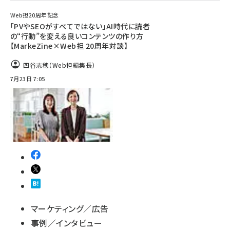
Web担20周年記念
「PVやSEOがすべてではない」AI時代に読者
の“行動”を変える良いコンテンツの作り方
【MarkeZine×Web担 20周年対談】
四谷志穂（Web担編集長）
7月23日 7:05
マーケティング／広告
事例／インタビュー