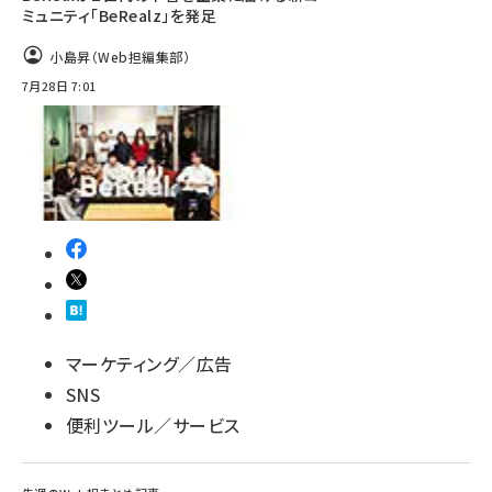
ミュニティ「BeRealz」を発足
小島昇（Web担編集部）
7月28日 7:01
マーケティング／広告
SNS
便利ツール／サービス