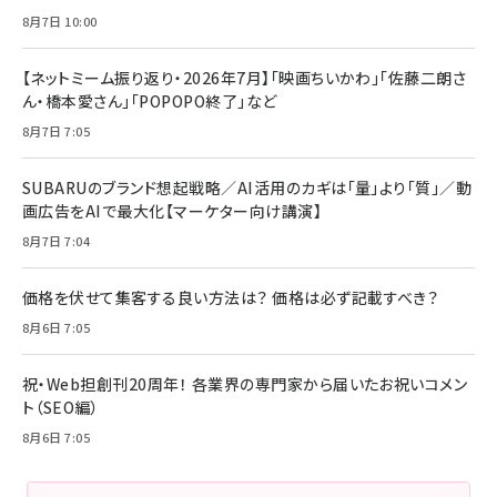
8月7日 10:00
【ネットミーム振り返り・2026年7月】「映画ちいかわ」「佐藤二朗さ
ん・橋本愛さん」「POPOPO終了」など
8月7日 7:05
SUBARUのブランド想起戦略／AI活用のカギは「量」より「質」／動
画広告をAIで最大化【マーケター向け講演】
8月7日 7:04
価格を伏せて集客する良い方法は？ 価格は必ず記載すべき？
8月6日 7:05
祝・Web担創刊20周年！ 各業界の専門家から届いたお祝いコメン
ト（SEO編）
8月6日 7:05