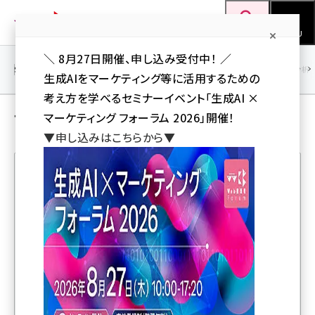
メ
Web担当者Forum
イ
検索
MENU
ン
＼ 8月27日開催、申し込み受付中！ ／
コ
SEO
マーケティング／広告
AI
SNS
アクセス解析／データ分析
生成AIをマーケティング等に活用するための
ン
考え方を学べるセミナーイベント「生成AI ×
テ
マーケティング／広告 の 記事
マーケティング フォーラム 2026」開催！
ン
▼申し込みはこちらから▼
ツ
seo (3538)
に
ai (2820)
移
人気記事ランキング
動
youtube (2444)
note (2322)
HubSpotがABM実践機能の提供開始、日本企業データ
セミナー (2315)
で「FORCAS」と「LBC」と製品連携
z世代 (1629)
マーケティング支援ソフト「Marketing Hub」最上位プラ
meo (1281)