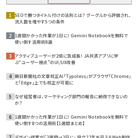
SEOで勝つタイトル付けの法則とは？ グーグルから評価され、
流入数を増やす5つの条件
1週間かかった作業が1日に！ Gemini Notebookを無料で
使い倒す活用術8選
アクティブユーザーが2倍に急成長！ JA共済アプリに学
ぶ“ユーザー視点”のUI/UX改善
朝日新聞社の文章校正AI「Typoless」がブラウザ「Chrome」
と「Edge」上でも校正が可能に
なぜ経営者は、マーケティング部門の報告に納得できないの
か？
1週間かかった作業が1日に！ Gemini Notebookを無料で
使い倒す8つの活用術【1週間まとめ】
デザイン提案が「2週間→2日に」 設立22年を迎えるWeb制作