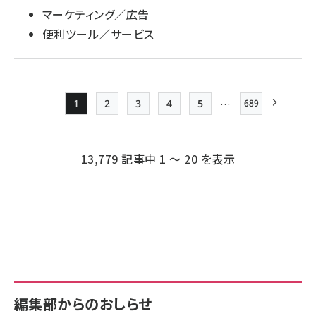
マーケティング／広告
便利ツール／サービス
…
1
2
3
4
5
689
最終ページ
Page
Page
Page
Page
Page
次ページ
ペー
ジ
13,779 記事中 1 ～ 20 を表示
送
り
編集部からのおしらせ