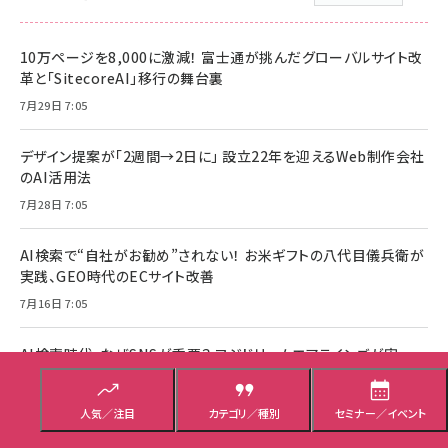
10万ページを8,000に激減！ 富士通が挑んだグローバルサイト改
革と「SitecoreAI」移行の舞台裏
7月29日 7:05
デザイン提案が「2週間→2日に」 設立22年を迎えるWeb制作会社
のAI活用法
7月28日 7:05
AI検索で“自社がお勧め”されない！ お米ギフトの八代目儀兵衛が
実践、GEO時代のECサイト改善
7月16日 7:05
AI検索時代、なぜSNSが重要？ フジドリームエアラインズが実
践“フォロワー6倍・UGC200％増”の舞台裏
7月14日 7:05
人気／注目
カテゴリ／種別
セミナー／イベント