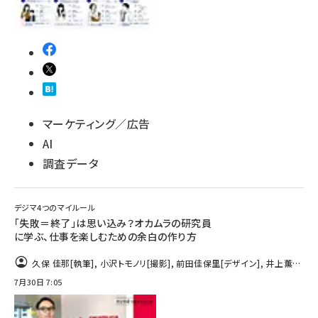
マーケティング／広告
AI
調査データ
デジマ4つのマイルール
「失敗＝終了」は思い込み？オカムラの研究員
に学ぶ、仕事を楽しむための余白の作り方
久保 佳那
[執筆]
,
小沢トモノリ
[撮影]
,
前田佳保里
[デザイン]
,
井上薫
[編集]
7月30日 7:05