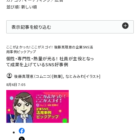
並び順：新しい順
表示記事を絞り込む
ここがよかった！ここがスゴイ！ 後藤真理恵の企業SNS活
用事例ピックアップ
個性・専門性・熱量が光る！ 社員が主役となっ
て成果を上げているSNS好事例
後藤真理恵（コムニコ）
[執筆]
,
なとみみわ
[イラスト]
8月6日 7:05