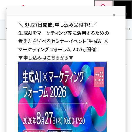
メ
Web担当者Forum
イ
検索
MENU
ン
＼ 8月27日開催、申し込み受付中！ ／
コ
SEO
マーケティング／広告
AI
SNS
アクセス解析／データ分析
生成AIをマーケティング等に活用するための
ン
考え方を学べるセミナーイベント「生成AI ×
テ
EC／ネットショップ の 記事
マーケティング フォーラム 2026」開催！
ン
▼申し込みはこちらから▼
ツ
seo (3532)
に
ai (2814)
移
人気記事ランキング
動
youtube (2441)
note (2317)
Amazonプライムデー、本日7月10日から！ Apple製品
セミナー (2310)
など充実のラインアップ
z世代 (1623)
マツキヨココカラがオンライン購入商品の店舗デリバリー
meo (1277)