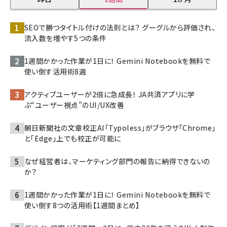
SEOで勝つタイトル付けの法則とは？ グーグルから評価され、
流入数を増やす5つの条件
1週間かかった作業が1日に！ Gemini Notebookを無料で
使い倒す活用術8選
アクティブユーザーが2倍に急成長！ JA共済アプリに学
ぶ“ユーザー視点”のUI/UX改善
朝日新聞社の文章校正AI「Typoless」がブラウザ「Chrome」
と「Edge」上でも校正が可能に
なぜ経営者は、マーケティング部門の報告に納得できないの
か？
1週間かかった作業が1日に！ Gemini Notebookを無料で
使い倒す8つの活用術【1週間まとめ】