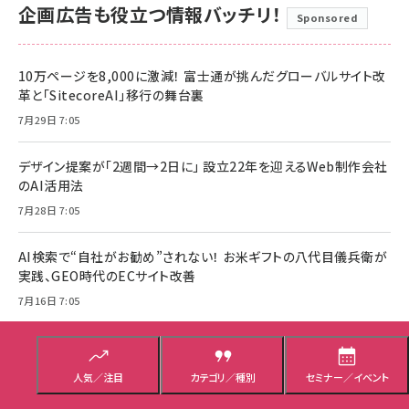
企画広告も役立つ情報バッチリ！
Sponsored
10万ページを8,000に激減！ 富士通が挑んだグローバルサイト改
革と「SitecoreAI」移行の舞台裏
7月29日 7:05
デザイン提案が「2週間→2日に」 設立22年を迎えるWeb制作会社
のAI活用法
7月28日 7:05
AI検索で“自社がお勧め”されない！ お米ギフトの八代目儀兵衛が
実践、GEO時代のECサイト改善
7月16日 7:05
AI検索時代、なぜSNSが重要？ フジドリームエアラインズが実
践“フォロワー6倍・UGC200％増”の舞台裏
人気／注目
カテゴリ／種別
セミナー／イベント
7月14日 7:05