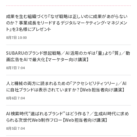
成果を生む組織づくり『なぜ戦略は正しいのに成果があがらない
のか？ 事業成長をリードするデジタルマーケティング・マネジメン
ト』を3名様にプレゼント
8月7日 10:00
SUBARUのブランド想起戦略／AI活用のカギは「量」より「質」／動
画広告をAIで最大化【マーケター向け講演】
8月7日 7:04
人と機械の両方に読まれるための「アクセシビリティツリー」／AI
に自社ブランドは表示されていますか？【Web担当者向け講演】
8月6日 7:04
AI検索時代“選ばれるブランド”はどう作る？／生成AI時代に求め
られる次世代Web制作フロー【Web担当者向け講演】
8月5日 7:04