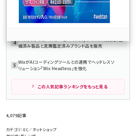
「マツキヨココカラQ」本稼働
llmo (1167)
Amazonが家電・デジタル機器向け「Amazon製品保
証」開始、5年保証と物損対応3年保証の2プラン
メルカリがリユースサービス「m department」開始、整
備済み製品と真贋鑑定済みブランド品を販売
WixがAIコーディングツールとの連携でヘッドレスソ
リューション「Wix Headless」を強化
この人気記事ランキングをもっと見る
4,079記事
カテゴリ：EC／ネットショップ