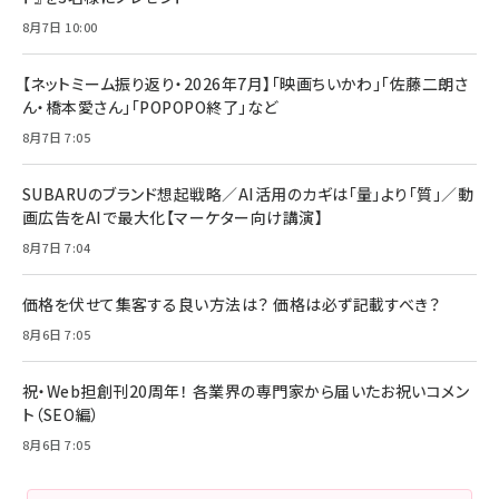
8月7日 10:00
【ネットミーム振り返り・2026年7月】「映画ちいかわ」「佐藤二朗さ
ん・橋本愛さん」「POPOPO終了」など
8月7日 7:05
SUBARUのブランド想起戦略／AI活用のカギは「量」より「質」／動
画広告をAIで最大化【マーケター向け講演】
8月7日 7:04
価格を伏せて集客する良い方法は？ 価格は必ず記載すべき？
8月6日 7:05
祝・Web担創刊20周年！ 各業界の専門家から届いたお祝いコメン
ト（SEO編）
8月6日 7:05