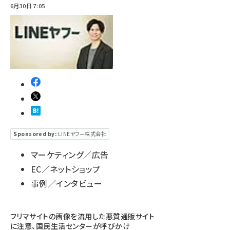
浩章
[撮影]
6月30日 7:05
Sponsored by:
LINEヤフー株式会社
マーケティング／広告
EC／ネットショップ
事例／インタビュー
フリマサイトの画像を流用した悪質通販サイト
に注意、国民生活センターが呼びかけ