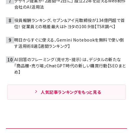
デザイン提案が「2週間→2日に」 設立22年を迎えるWeb制作
会社のAI活用法
役員報酬ランキング、セブン＆アイ元取締役が134億円超で首
位！ 従業員との格差最大はトヨタの100.9倍【TSR調べ】
明日からすぐに使える、Gemini Notebookを無料で使い倒
す活用術8選【週間ランキング】
AI回答のフレーミング（見せ方・提示）は、デジタルの新たな
「商品棚・売り場」――ChatGPT時代の新しい購買行動【SEOまと
め】
人気記事ランキングをもっと見る