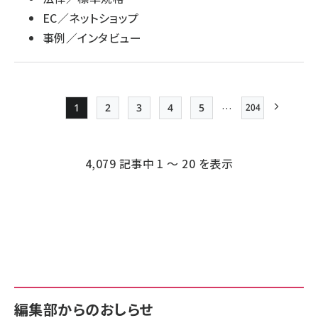
EC／ネットショップ
事例／インタビュー
…
1
2
3
4
5
204
最終ページ
Page
Page
Page
Page
Page
次ページ
ペー
ジ
4,079 記事中 1 ～ 20 を表示
送
り
編集部からのおしらせ