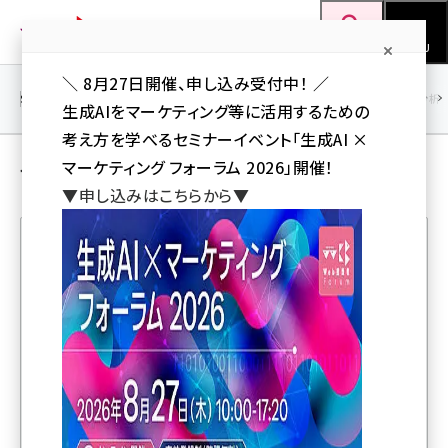
メ
Web担当者Forum
イ
検索
MENU
ン
＼ 8月27日開催、申し込み受付中！ ／
コ
SEO
マーケティング／広告
AI
SNS
アクセス解析／データ分析
生成AIをマーケティング等に活用するための
ン
考え方を学べるセミナーイベント「生成AI ×
テ
その他 の 記事
マーケティング フォーラム 2026」開催！
ン
▼申し込みはこちらから▼
ツ
seo (3541)
に
ai (2827)
移
人気記事ランキング
動
youtube (2449)
note (2323)
【3秒クイズ】5433円は3人で割り切れる？ 電卓を使わず
セミナー (2318)
に「ひと目」で見抜く方法
z世代 (1632)
四則演算の順番は？ 掛け算や割り算、混乱しないルール
meo (1282)