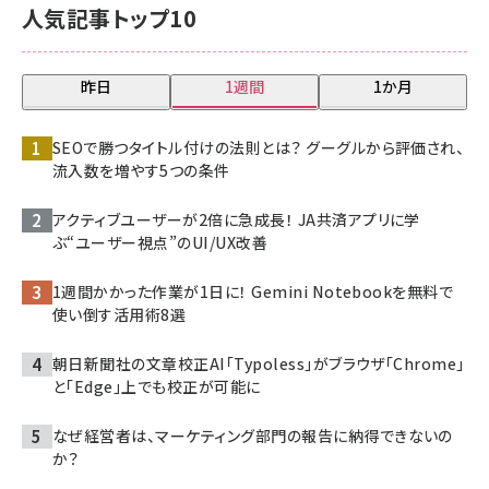
人気記事トップ10
昨日
1週間
1か月
SEOで勝つタイトル付けの法則とは？ グーグルから評価され、
流入数を増やす5つの条件
アクティブユーザーが2倍に急成長！ JA共済アプリに学
ぶ“ユーザー視点”のUI/UX改善
1週間かかった作業が1日に！ Gemini Notebookを無料で
使い倒す活用術8選
朝日新聞社の文章校正AI「Typoless」がブラウザ「Chrome」
と「Edge」上でも校正が可能に
なぜ経営者は、マーケティング部門の報告に納得できないの
か？