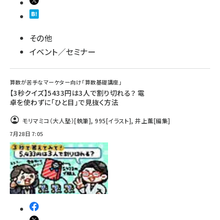
その他
イベント／セミナー
算数が苦手なマーケター向け「算数基礎講座」
【3秒クイズ】5433円は3人で割り切れる？ 電
卓を使わずに「ひと目」で見抜く方法
モリマミコ（大人塾）
[執筆]
,
995
[イラスト]
,
井上薫
[編集]
7月28日 7:05