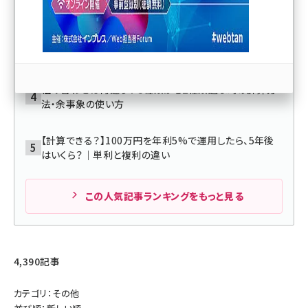
を解説
llmo (1171)
「47.183」を小数第二位で四捨五入すると？「179」を十の
位で切り捨てると？｜意外と忘れている四捨五入
組み合わせは何通り？ 5種類から2種類選ぶ時の計算方
法・余事象の使い方
【計算できる？】100万円を年利5%で運用したら、5年後
はいくら？｜単利と複利の違い
この人気記事ランキングをもっと見る
4,390記事
カテゴリ：その他