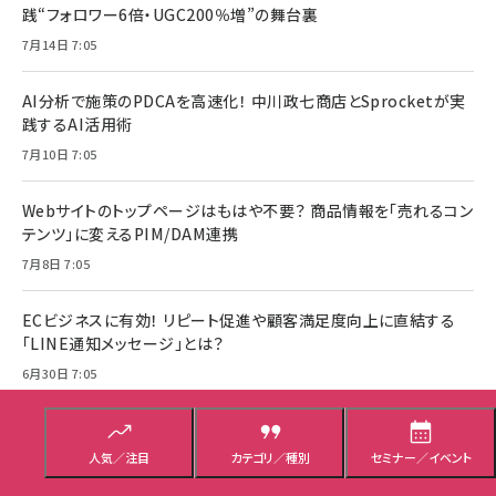
践“フォロワー6倍・UGC200％増”の舞台裏
7月14日 7:05
AI分析で施策のPDCAを高速化！ 中川政七商店とSprocketが実
践するAI活用術
7月10日 7:05
Webサイトのトップページはもはや不要？ 商品情報を「売れるコン
テンツ」に変えるPIM/DAM連携
7月8日 7:05
ECビジネスに有効！ リピート促進や顧客満足度向上に直結する
「LINE通知メッセージ」とは？
6月30日 7:05
AI活用でWebサイトを優秀な営業担当者へ。BtoBサイト制作「5
つの新基準」とは？
人気／注目
カテゴリ／種別
セミナー／イベント
6月24日 7:05