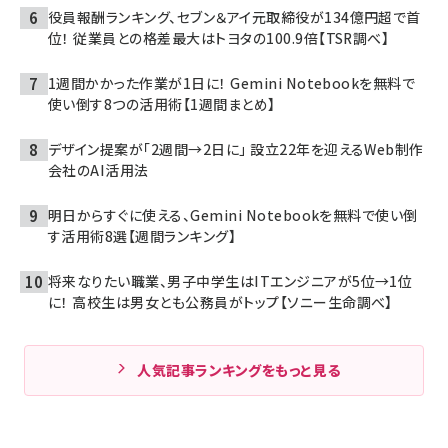
役員報酬ランキング、セブン＆アイ元取締役が134億円超で首
位！ 従業員との格差最大はトヨタの100.9倍【TSR調べ】
1週間かかった作業が1日に！ Gemini Notebookを無料で
使い倒す8つの活用術【1週間まとめ】
デザイン提案が「2週間→2日に」 設立22年を迎えるWeb制作
会社のAI活用法
明日からすぐに使える、Gemini Notebookを無料で使い倒
す活用術8選【週間ランキング】
将来なりたい職業、男子中学生はITエンジニアが5位→1位
に！ 高校生は男女とも公務員がトップ【ソニー生命調べ】
人気記事ランキングをもっと見る