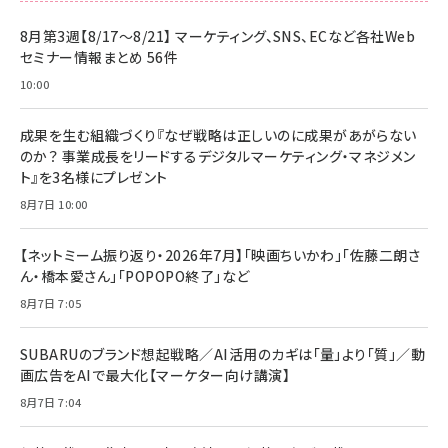
8月第3週【8/17～8/21】 マーケティング、SNS、ECなど各社Web
セミナー情報まとめ 56件
10:00
成果を生む組織づくり『なぜ戦略は正しいのに成果があがらない
のか？ 事業成長をリードするデジタルマーケティング・マネジメン
ト』を3名様にプレゼント
8月7日 10:00
【ネットミーム振り返り・2026年7月】「映画ちいかわ」「佐藤二朗さ
ん・橋本愛さん」「POPOPO終了」など
8月7日 7:05
SUBARUのブランド想起戦略／AI活用のカギは「量」より「質」／動
画広告をAIで最大化【マーケター向け講演】
8月7日 7:04