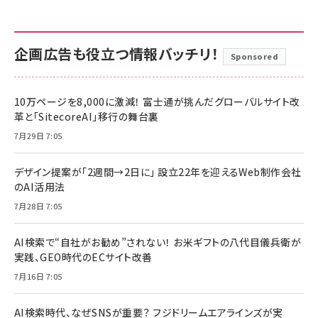
企画広告も役立つ情報バッチリ！
Sponsored
10万ページを8,000に激減！ 富士通が挑んだグローバルサイト改
革と「SitecoreAI」移行の舞台裏
7月29日 7:05
デザイン提案が「2週間→2日に」 設立22年を迎えるWeb制作会社
のAI活用法
7月28日 7:05
AI検索で“自社がお勧め”されない！ お米ギフトの八代目儀兵衛が
実践、GEO時代のECサイト改善
7月16日 7:05
AI検索時代、なぜSNSが重要？ フジドリームエアラインズが実