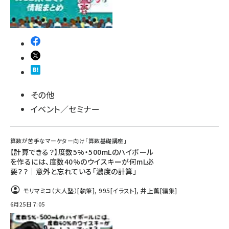
その他
イベント／セミナー
算数が苦手なマーケター向け「算数基礎講座」
【計算できる？】度数5%・500mLのハイボール
を作るには、度数40%のウイスキーが何mL必
要？？｜意外と忘れている「濃度の計算」
モリマミコ（大人塾）
[執筆]
,
995
[イラスト]
,
井上薫
[編集]
6月25日 7:05