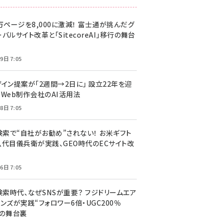
万ページを8,000に激減！ 富士通が挑んだグ
バルサイト改革と「SitecoreAI」移行の舞台
9日 7:05
ザイン提案が「2週間→2日に」 設立22年を迎
るWeb制作会社のAI活用法
8日 7:05
I検索で“自社がお勧め”されない！ お米ギフト
八代目儀兵衛が実践、GEO時代のECサイト改
6日 7:05
検索時代、なぜSNSが重要？ フジドリームエア
ンズが実践“フォロワー6倍・UGC200％
”の舞台裏