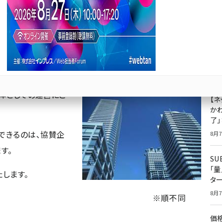
Bluesky
優先するニュース提供元に追加
成
果
ジ
プ
Sponsored
8月7
媒体としての運営にご
【ネ
かわ
了
できるのは、協賛企
8月7
す。
S
「
します。
タ
8月7
※順不同
価