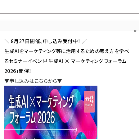
Forum
Web担
Web担ビギナー
Web担メルマガ
連載・特集
＼ 8月27日開催、申し込み受付中！ ／
生成AIをマーケティング等に活用するための考え方を学べ
カテゴリ／種別
セミナー／イベント
から探す
から探す
るセミナーイベント「生成AI × マーケティング フォーラム
2026」開催！
SNS
アクセス解析／データ分析
サイト制作／デザイン
CMS
▼申し込みはこちらから▼
rum協賛スポンサー
協賛スポンサー
新