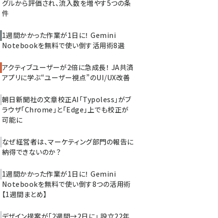
グルから評価され、流入数を増やす5つの条
件
1週間かかった作業が1日に！ Gemini
Notebookを無料で使い倒す活用術8選
アクティブユーザーが2倍に急成長！ JA共済
アプリに学ぶ“ユーザー視点”のUI/UX改善
朝日新聞社の文章校正AI「Typoless」がブ
ラウザ「Chrome」と「Edge」上でも校正が
可能に
なぜ経営者は、マーケティング部門の報告に
納得できないのか？
1週間かかった作業が1日に！ Gemini
Notebookを無料で使い倒す8つの活用術
【1週間まとめ】
デザイン提案が「2週間→2日に」 設立22年