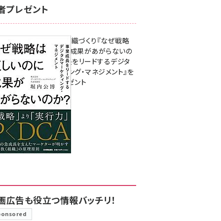
者プレゼント
成果を生む組織づくり『なぜ戦略
は正しいのに成果があがらないの
か？ 事業成長をリードするデジタ
ルマーケティング・マネジメント』を
3名様にプレゼント
8月7日 10:00
画広告も役立つ情報バッチリ！
ponsored