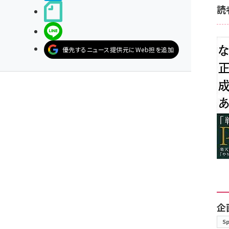
読
noteで書く
LINEで送る
優先するニュース提供元にWeb担を追加
企
S