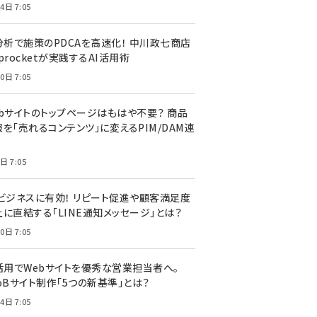
4日 7:05
I分析で施策のPDCAを高速化！ 中川政七商店
procketが実践するAI活用術
0日 7:05
ebサイトのトップページはもはや不要？ 商品
を「売れるコンテンツ」に変えるPIM/DAM連
日 7:05
Cビジネスに有効！ リピート促進や顧客満足度
上に直結する「LINE通知メッセージ」とは？
0日 7:05
I活用でWebサイトを優秀な営業担当者へ。
oBサイト制作「5つの新基準」とは？
4日 7:05