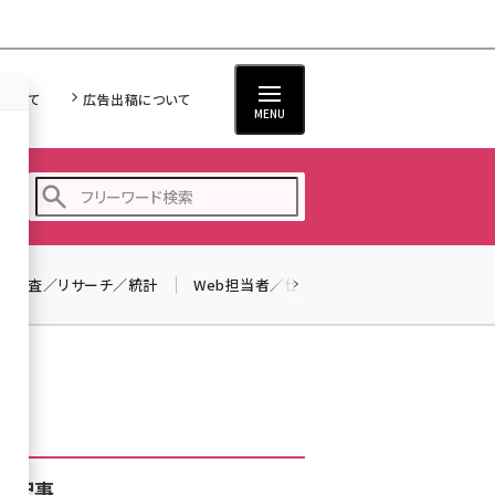
について
広告出稿について
MENU
調査／リサーチ／統計
Web担当者／仕事
法律／標準規格
seo (3528)
ai (2811)
youtube (2439)
note (2315)
セミナー (2308)
着記事