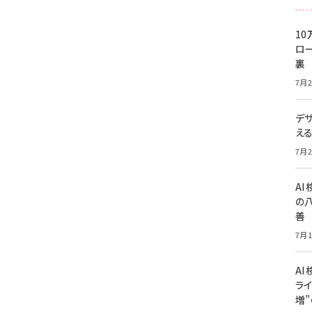
10
ロー
裏
7月2
デ
え
7月2
A
の
善
7月1
AI
ライ
増