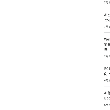
7月1
A
とS
7月1
W
情報
携
7月8
E
向
6月3
A
Bt
6月2