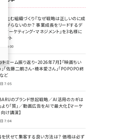
z世代 (1623)
果を生む組織づくり『なぜ戦略は正しいのに成
meo (1277)
があがらないのか？ 事業成長をリードするデ
llmo (1166)
タルマーケティング・マネジメント』を3名様に
レゼント
日 10:00
ットミーム振り返り・2026年7月】「映画ちい
」「佐藤二朗さん・橋本愛さん」「POPOPO終
」など
日 7:05
UBARUのブランド想起戦略／AI活用のカギは
量」より「質」／動画広告をAIで最大化【マーケ
ー向け講演】
日 7:04
格を伏せて集客する良い方法は？ 価格は必ず