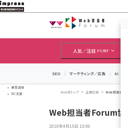
メ
イ
Web担当者
Web担当者
ン
EC担当者
コ
製品導入
ン
企業IT
ソフト開発
テ
人気／注目
から探す
IoT・AI
ン
DCクラウド
研究・調査
ツ
SEO
マーケティング／広告
AI
エネルギー
に
ドローン
移
教育講座
Web担トップ
企画広告
Web担当者Fo
EC支援
動
パ
Web担当者Forum
ン
く
2010年4月15日 10:00