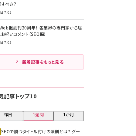
載すべき？
日 7:05
・Web担創刊20周年！ 各業界の専門家から届
お祝いコメント（SEO編）
日 7:05
新着記事をもっと見る
気記事トップ10
昨日
1週間
1か月
SEOで勝つタイトル付けの法則とは？ グー