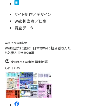
サイト制作／デザイン
Web担当者／仕事
調査データ
Web担20周年記念
Web担が20歳に！ 日本のWeb担当者さんた
ちと歩んできた20年
安田英久（Web担 編集統括）
7月2日 7:05