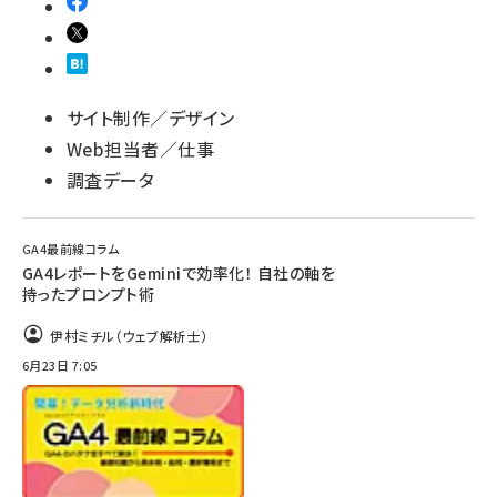
サイト制作／デザイン
Web担当者／仕事
調査データ
GA4最前線コラム
GA4レポートをGeminiで効率化！ 自社の軸を
持ったプロンプト術
伊村ミチル（ウェブ解析士）
6月23日 7:05