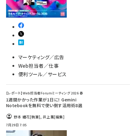
マーケティング／広告
Web担当者／仕事
便利ツール／サービス
【レポート】Web担当者Forumミーティング 2026 春
1週間かかった作業が1日に！ Gemini
Notebookを無料で使い倒す活用術8選
野本 纏花
[執筆]
,
井上薫
[編集]
7月29日 7:05