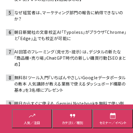
なぜ経営者は、マーケティング部門の報告に納得できないの
か？
朝日新聞社の文章校正AI「Typoless」がブラウザ「Chrome」
と「Edge」上でも校正が可能に
AI回答のフレーミング（見せ方・提示）は、デジタルの新たな
「商品棚・売り場」――ChatGPT時代の新しい購買行動【SEOまと
め】
無料BIツール入門『いちばんやさしいGoogleデータポータル
の教本 人気講師が教える業務で使えるダッシュボード構築の
基本』を3名様にプレゼント
明日からすぐに使える、Gemini Notebookを無料で使い倒
す活用術8選【週間ランキング】
将来なりたい職業、男子中学生はITエンジニアが5位→1位
人気／注目
カテゴリ／種別
セミナー／イベント
に！ 高校生は男女とも公務員がトップ【ソニー生命調べ】