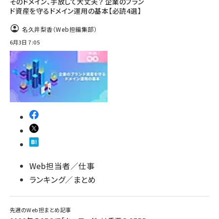
そのドメイン、手放して大丈夫？ 企業のブラン
ド資産を守るドメイン運用の基本【必読4選】
名久井梨香（Web担編集部）
6月3日 7:05
Web担当者／仕事
ランキング／まとめ
先週のWeb担まとめ記事