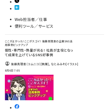
Web担当者／仕事
便利ツール／サービス
ここがよかった！ここがスゴイ！ 後藤真理恵の企業SNS活
用事例ピックアップ
個性・専門性・熱量が光る！ 社員が主役となっ
て成果を上げているSNS好事例
後藤真理恵（コムニコ）
[執筆]
,
なとみみわ
[イラスト]
8月6日 7:05