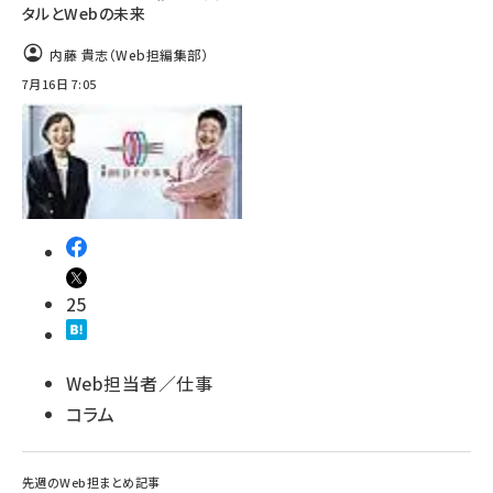
タルとWebの未来
内藤 貴志（Web担編集部）
7月16日 7:05
25
Web担当者／仕事
コラム
先週のWeb担まとめ記事