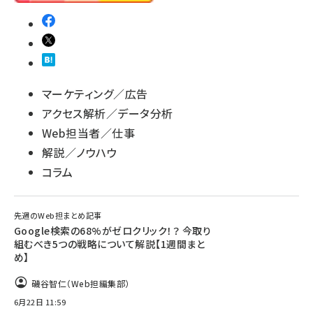
マーケティング／広告
アクセス解析／データ分析
Web担当者／仕事
解説／ノウハウ
コラム
先週のWeb担まとめ記事
Google検索の68%がゼロクリック！？ 今取り
組むべき5つの戦略について解説【1週間まと
め】
磯谷智仁（Web担編集部）
6月22日 11:59