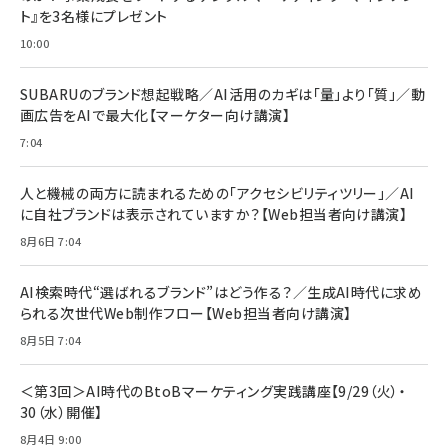
ト』を3名様にプレゼント
10:00
SUBARUのブランド想起戦略／AI活用のカギは「量」より「質」／動
画広告をAIで最大化【マーケター向け講演】
7:04
人と機械の両方に読まれるための「アクセシビリティツリー」／AI
に自社ブランドは表示されていますか？【Web担当者向け講演】
8月6日 7:04
AI検索時代“選ばれるブランド”はどう作る？／生成AI時代に求め
られる次世代Web制作フロー【Web担当者向け講演】
8月5日 7:04
＜第3回＞AI時代のBtoBマーケティング実践講座【9/29（火）・
30（水）開催】
8月4日 9:00