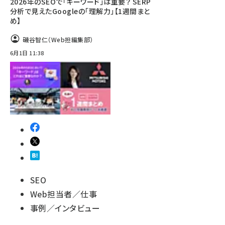
2026年のSEOで「キーワード」は重要？ SERP
分析で見えたGoogleの「理解力」【1週間まと
め】
磯谷智仁（Web担編集部）
6月1日 11:38
SEO
Web担当者／仕事
事例／インタビュー