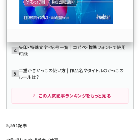
料で使い倒す活用術8選
llmo (1163)
日本マイクロソフト、サイバーエージェント、文藝春秋、電
通などが登壇！ 「生成AI × マーケティング フォーラム
2026」【8/27オンライン開催】
矢印・特殊文字・記号一覧｜コピペ・標準フォントで使用
可能
二重かぎかっこの使い方 | 作品名やタイトルのかっこの
ルールは？
この人気記事ランキングをもっと見る
5,551記事
カテゴリ：Web担当者／仕事