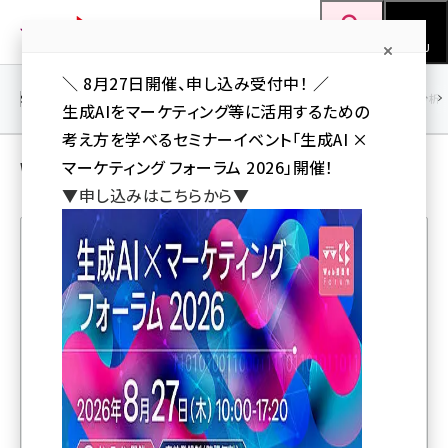
メ
Web担当者Forum
イ
検索
MENU
ン
＼ 8月27日開催、申し込み受付中！ ／
コ
SEO
マーケティング／広告
AI
SNS
アクセス解析／データ分析
生成AIをマーケティング等に活用するための
ン
考え方を学べるセミナーイベント「生成AI ×
テ
Web担当者／仕事 の 記事
マーケティング フォーラム 2026」開催！
ン
▼申し込みはこちらから▼
ツ
seo (3524)
に
ai (2804)
移
人気記事ランキング
動
youtube (2431)
note (2312)
顧客に愛される会社の条件や信条をまとめた「カスタ
セミナー (2306)
マーコード」日本語版をHubSpot Japanが公開
z世代 (1622)
1週間かかった作業が1日に！ Gemini Notebookを無
meo (1275)