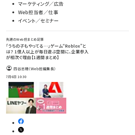
マーケティング／広告
Web担当者／仕事
イベント／セミナー
先週のWeb担まとめ記事
「うちの子もやってる…」ゲーム“Roblox”と
は？ 1億人以上が毎日遊ぶ空間に、企業参入
が相次ぐ理由【1週間まとめ】
四谷志穂（Web担編集長）
7月6日 10:30