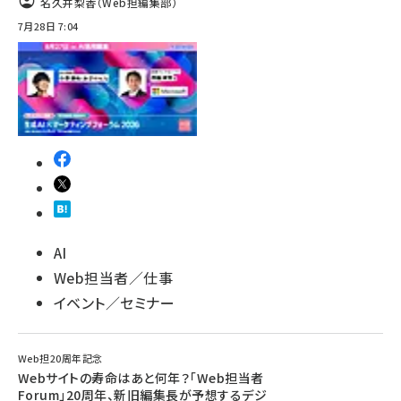
名久井梨香（Web担編集部）
7月28日 7:04
AI
Web担当者／仕事
イベント／セミナー
Web担20周年記念
Webサイトの寿命はあと何年？「Web担当者
Forum」20周年、新旧編集長が予想するデジ