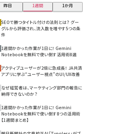
昨日
1週間
1か月
z世代 (1623)
meo (1277)
SEOで勝つタイトル付けの法則とは？ グー
グルから評価され、流入数を増やす5つの条
llmo (1166)
件
1週間かかった作業が1日に！ Gemini
Notebookを無料で使い倒す活用術8選
アクティブユーザーが2倍に急成長！ JA共済
アプリに学ぶ“ユーザー視点”のUI/UX改善
なぜ経営者は、マーケティング部門の報告に
納得できないのか？
1週間かかった作業が1日に！ Gemini
Notebookを無料で使い倒す8つの活用術
【1週間まとめ】
朝日新聞社の文章校正AI「Typoless」がブ