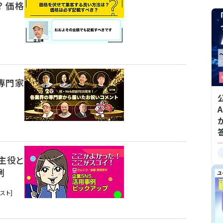
 価格
の専門家
）
主役と
例
スト]