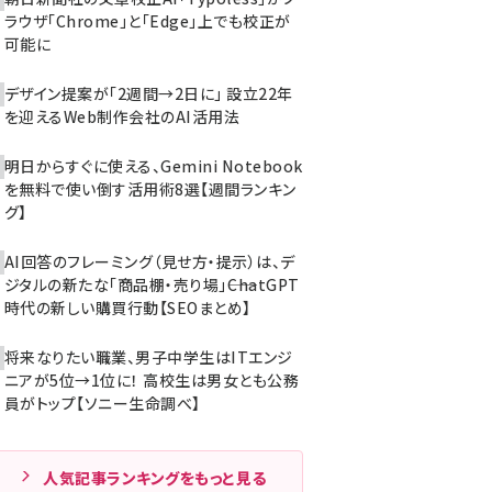
ラウザ「Chrome」と「Edge」上でも校正が
可能に
デザイン提案が「2週間→2日に」 設立22年
を迎えるWeb制作会社のAI活用法
明日からすぐに使える、Gemini Notebook
を無料で使い倒す活用術8選【週間ランキン
グ】
AI回答のフレーミング（見せ方・提示）は、デ
ジタルの新たな「商品棚・売り場」――ChatGPT
時代の新しい購買行動【SEOまとめ】
将来なりたい職業、男子中学生はITエンジ
ニアが5位→1位に！ 高校生は男女とも公務
員がトップ【ソニー生命調べ】
人気記事ランキングをもっと見る