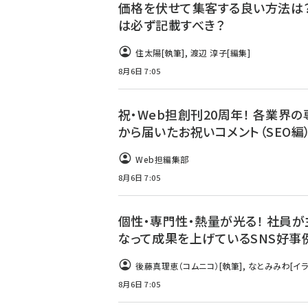
価格を伏せて集客する良い方法は？
は必ず記載すべき？
住太陽
[執筆]
,
渡辺 淳子
[編集]
8月6日 7:05
祝・Web担創刊20周年！ 各業界
から届いたお祝いコメント（SEO編
Web担編集部
8月6日 7:05
個性・専門性・熱量が光る！ 社員が
なって成果を上げているSNS好事
後藤真理恵（コムニコ）
[執筆]
,
なとみみわ
[イラ
8月6日 7:05