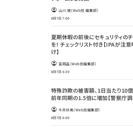
山川 健（Web担 編集部）
8月7日 7:00
夏期休暇の前後にセキュリティのチ
を！ チェックリスト付き【IPAが注
け】
冨岡晶（Web担編集部）
8月7日 6:30
特殊詐欺の被害額、1日当たり10億
前年同期の1.5倍に増加【警察庁調
今井扶美（Web担編集部）
8月7日 6:00