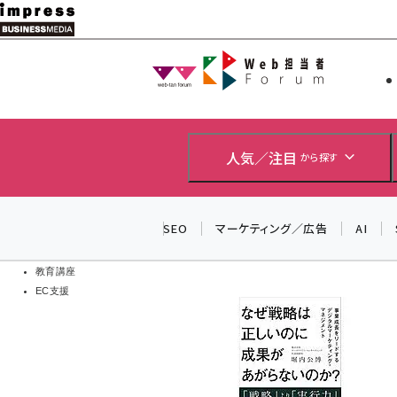
メ
イ
Web担当者
Web担当者
ン
EC担当者
コ
製品導入
ン
企業IT
ソフト開発
テ
人気／注目
から探す
IoT・AI
ン
DCクラウド
研究・調査
ツ
SEO
マーケティング／広告
AI
エネルギー
に
ドローン
移
教育講座
EC支援
動