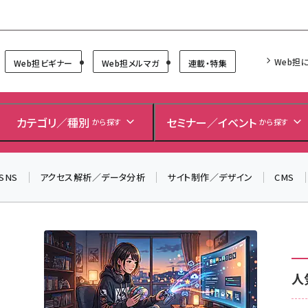
Forum
Web担
Web担ビギナー
Web担メルマガ
連載・特集
＼ 8月27日開催、申し込み受付中！ ／
生成AIをマーケティング等に活用するための考え方を学べ
カテゴリ／種別
セミナー／イベント
から探す
から探す
るセミナーイベント「生成AI × マーケティング フォーラム
2026」開催！
SNS
アクセス解析／データ分析
サイト制作／デザイン
CMS
▼申し込みはこちらから▼
人