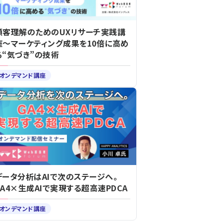
顧客理解のためのUXリサーチ実践講
座～マーケティング成果を10倍に高め
る“気づき”の技術
オンデマンド講座
データ分析はAIで次のステージへ。
GA4×生成AIで実現する超高速PDCA
オンデマンド講座