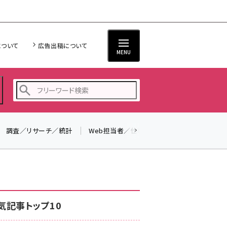
について
広告出稿について
MENU
調査／リサーチ／統計
Web担当者／仕事
法律／標準規格
seo (3528)
ai (2811)
youtube (2439)
note (2315)
気記事トップ10
セミナー (2308)