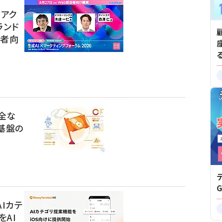
「アク
ランド
当者向
安全な
基盤の
AIカテ
AI