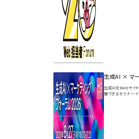
生成AI × マ
生成AIをWebサ
握できるセミナーイ