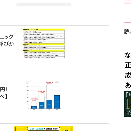
読
ェック
意呼びか
円！
べ】