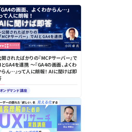
公開されたばかりの『MCPサーバー』で
AIとGA4を連携 ～『GA4の画面、よくわ
からん…』って人に朗報！ AIに聞けば即
答
オンデマンド講座