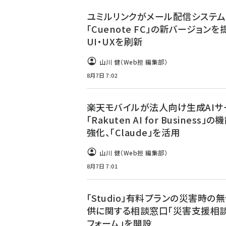
ユミルリンクがメール配信システム
「Cuenote FC」の新バージョンを
UI・UXを刷新
山川 健（Web担 編集部）
8月7日 7:02
楽天モバイルが法人向け生成AIサ
「Rakuten AI for Business」
強化、「Claude」を活用
山川 健（Web担 編集部）
8月7日 7:01
「Studio」有料プランの災害時の
供に関する相談窓口「災害支援相
フォーム」を開設