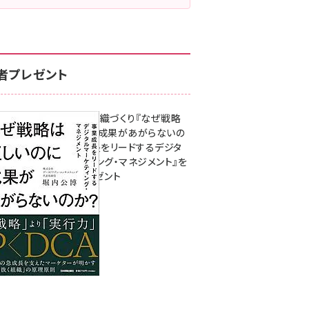
者プレゼント
成果を生む組織づくり『なぜ戦略
は正しいのに成果があがらないの
か？ 事業成長をリードするデジタ
ルマーケティング・マネジメント』を
3名様にプレゼント
8月7日 10:00