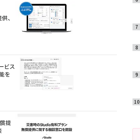
提供、
ービス
の機能を
無償提
談