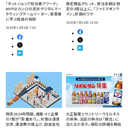
「ネットショップ担当者アワード」
限定商品がヒット、受注金額は想
MVPはカンロの武井デジタルマー
定の2倍以上に。「ファミマオンラ
ケティングチームリーダー。受賞者
イン」好調のワケ
に学ぶ成長の秘訣
2025年7月15日 10:00
2024年12月5日 7:00
物流2024年問題、通販・EC企業
大正製薬とサントリーウエルネス
の7割が「影響あり」。対策は運賃
の係争、法廷の争点は「競合」に
交渉、運送費の値上げ、配送会社
当たるか否か――。訴訟の詳細を解説