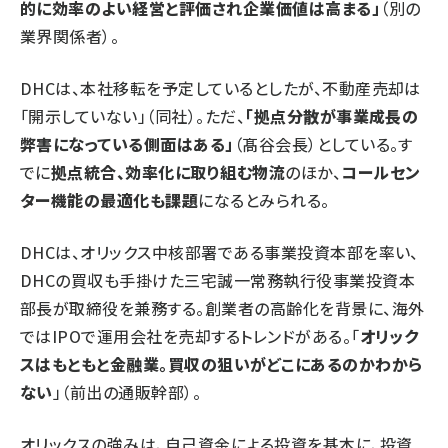
的に効率のよい経営と評価され企業価値は高まる」
（別の
業界関係者）。
DHCは、本社移転を予定しているとしたが、不動産売却は
「開示していない」（同社）。ただ、
「拠点分散が事業成長の
弊害になっている側面はある」
（髙谷会長）としている。す
でに
拠点統合、効率化に取り組む物流
のほか、
コールセン
ター機能の最適化も課題
になるとみられる。
DHCは、オリックス中核部署である事業投資本部を率い、
DHCの買収も手掛けた三宅誠一常務執行役事業投資本
部長が取締役を兼務する。創業者の高齢化を背景に、海外
ではIPOで運用会社を売却するトレンドがある。「
オリック
スはもともと金融業。買収の狙いがどこにあるのかわから
ない
」（前出の通販幹部）。
オリックスの強みは、自己資金による投資を基本に、投資