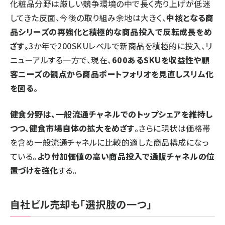
化粧品分野は厳しい競争環境の中で長く売り上げが低迷
してきた反面、今後の取り組み余地は大きく、
中核となる商
品シリーズの再強化と積極的な商品投入で反転成長をめ
ざす
。3か年で200SKUレベルで新商品を積極的に投入、リ
ニューアルする一方で、現在、
600あるSKUを収益性や顧
客ニーズの観点から商品ポートフォリオを見直しスリム化
を図る
。
健食分野は、一般流通チャネルでのトップシェアを維持し
つつ、健食市場自体の拡大をめざす
。さらに現状は価格帯
を含め一般流通チャネルに比較的適した商品構成になっ
ている。
より付加価値の高い商品投入で通販チャネルの位
置づけを強化
する。
自社ビル売却も「選択肢の一つ」