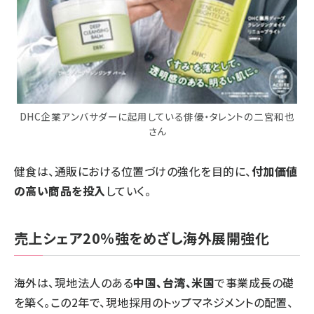
DHC企業アンバサダーに起用している俳優・タレントの二宮和也
さん
健食は、通販における位置づけの強化を目的に、
付加価値
の高い商品を投入
していく。
売上シェア20％強をめざし海外展開強化
海外は、現地法人のある
中国、台湾、米国
で事業成長の礎
を築く。この2年で、現地採用のトップマネジメントの配置、