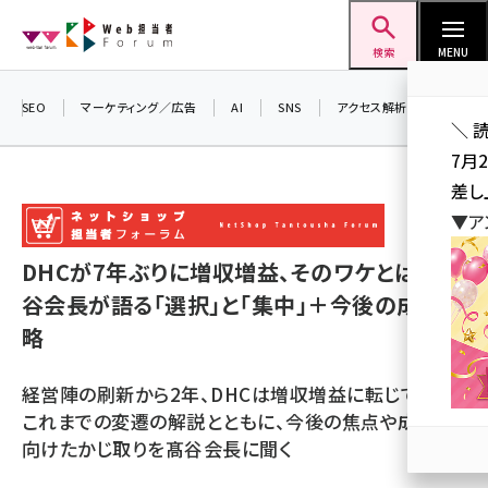
メ
Web担当者Forum
イ
検索
MENU
ン
コ
SEO
マーケティング／広告
AI
SNS
アクセス解析／データ分析
＼ 
ン
7月
テ
差し
ン
▼ア
ツ
seo (3523)
に
DHCが7年ぶりに増収増益、そのワケとは？ 髙
ai (2804)
移
谷会長が語る「選択」と「集中」＋今後の成長戦
動
youtube (2429)
略
note (2312)
経営陣の刷新から2年、DHCは増収増益に転じている。
セミナー (2303)
これまでの変遷の解説とともに、今後の焦点や成長に
向けたかじ取りを髙谷会長に聞く
z世代 (1622)
meo (1275)