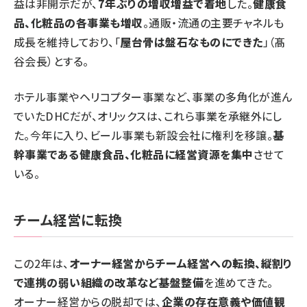
益は非開示だが、
7年ぶりの増収増益で着地
した。
健康食
品、化粧品の各事業も増収
。通販・流通の主要チャネルも
成長を維持しており、「
屋台骨は盤石なものにできた
」（髙
谷会長）とする。
ホテル事業やヘリコプター事業など、事業の多角化が進ん
でいたDHCだが、オリックスは、これら事業を承継外にし
た。今年に入り、ビール事業も新設会社に権利を移譲。
基
幹事業である健康食品、化粧品に経営資源を集中
させて
いる。
チーム経営に転換
この2年は、
オーナー経営からチーム経営への転換、縦割り
で連携の弱い組織の改革など基盤整備
を進めてきた。
オーナー経営からの脱却では、
企業の存在意義や価値観