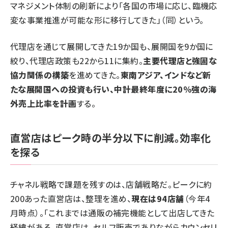
マネジメント体制の刷新により「各国の市場に応じ、臨機応
変な事業推進が可能な形に移行してきた」（同）という。
代理店を通じて展開してきた19か国も、展開国を9か国に
絞り、代理店政策も22から11に集約。
主要代理店と強固な
協力関係の構築
を進めてきた。
東南アジア、インドなど新
たな展開国への投資も行い、中計最終年度に20％強の海
外売上比率を計画
する。
直営店はピーク時の半分以下に削減。効率化
を探る
チャネル戦略で課題を残すのは、店舗戦略だ。ピークに約
200あった直営店は、整理を進め、
現在は94店舗
（今年4
月時点）。「これまでは通販の補完機能として出店してきた
経緯がある。直営店は、セルフ販売でありながらカウンセリ