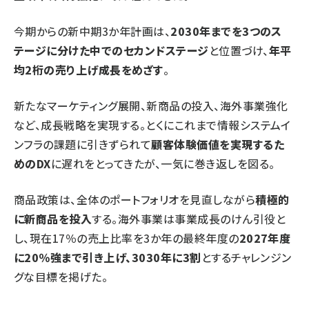
今期からの新中期3か年計画は、
2030年までを3つのス
テージに分けた中でのセカンドステージ
と位置づけ、
年平
均2桁の売り上げ成長をめざす
。
新たなマーケティング展開、新商品の投入、海外事業強化
など、成長戦略を実現する。とくにこれまで情報システムイ
ンフラの課題に引きずられて
顧客体験価値を実現するた
めのDX
に遅れをとってきたが、一気に巻き返しを図る。
商品政策は、全体のポートフォリオを見直しながら
積極的
に新商品を投入
する。海外事業は事業成長のけん引役と
し、現在17％の売上比率を3か年の最終年度の
2027年度
に20％強まで引き上げ、3030年に3割
とするチャレンジン
グな目標を掲げた。