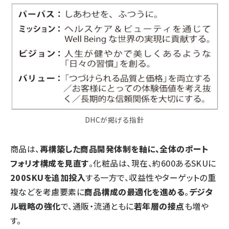
DHCが掲げる指針
商品は、
再構築した商品開発体制を軸に、全体のポート
フォリオ構成を見直す
。化粧品は、現在、約600あるSKUに
200SKUを追加投入
する一方で、収益性やターゲットの重
複などを考慮要素に
商品構成の最適化を進める
。
デジタ
ル戦略の強化
で、通販・流通ともに
若年層の接点
も増や
す。