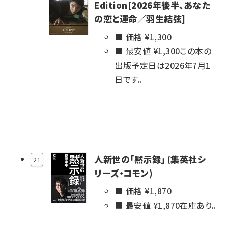
Edition[2026年後半、あなた
の恋と運命／羽生結弦]
価格 ¥
1,300
最安値 ¥
1,300
この本の
出版予定日は2026年7月1
日です。
人新世の「黙示録」 (集英社シ
21
リーズ・コモン)
価格 ¥
1,870
最安値 ¥
1,870
在庫あり。