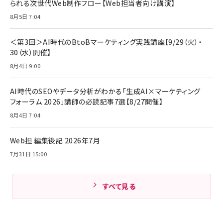
年後半、あなたの恋と運命／山田涼介]
Pro/Air 各種対応 (1.8m ミッドナイトブラック)
られる次世代Web制作フロー【Web担当者向け講演】
￥6,980
￥880
8月5日 7:04
アサヒ飲料 モンスター エナジー 355ml×24本
Anker Soundcore P31i (Bluetooth 6.1) 【完
￥4,192
全ワイヤレスイヤホン/アクティブノイズキャンセリ
＜第3回＞AI時代のBtoBマーケティング実践講座【9/29（火）・
ング/マルチポイント接続 / 最大50時間再生 / PSE
30（水）開催】
ママ投資家が育休中に１億貯めた株式投資
技術基準適合】ブラック
￥5,990
サッポロ 生ビール 黒ラベル 350ml 缶 24本 ビー
8月4日 9:00
￥1,870
ル ケース買い【6/30応募〆切! 黒ラベルビヤセラー
キャンペーン】
Anker PowerLine III Flow USB-C & USB-C
ケーブル Anker絡まないケーブル 240W 結束バン
￥4,857
AI時代のSEOやデータ分析がわかる「生成AI×マーケティング
ド付き USB PD対応 シリコン素材採用 iPhone
フォーラム 2026」講師の必読記事7選【8/27開催】
17 / 16 / 15 / Galaxy iPad Pro MacBook
￥1,890
組織の成果を最大化する ルールのデザイン
Pro/Air 各種対応 (1.8m ミッドナイトブラック)
8月4日 7:04
Amazonランキングをもっと見る
￥1,980
Web担 編集後記 2026年7月
Amazonランキングをもっと見る
7月31日 15:00
Amazonランキングをもっと見る
すべて見る