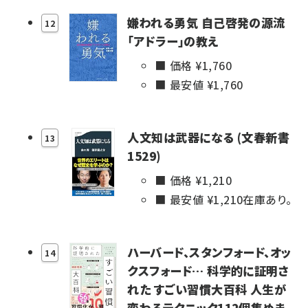
嫌われる勇気 自己啓発の源流
12
「アドラー」の教え
価格 ¥
1,760
最安値 ¥
1,760
人文知は武器になる (文春新書
13
1529)
価格 ¥
1,210
最安値 ¥
1,210
在庫あり。
ハーバード、スタンフォード、オッ
14
クスフォード… 科学的に証明さ
れた すごい習慣大百科 人生が
変わるテクニック112個集めま