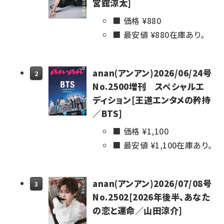
宮舘涼太]
llmo (1160)
価格 ¥
880
最安値 ¥
880
在庫あり。
anan(アンアン)2026/06/24号
2
No.2500増刊 スペシャルエ
ディション[王道エンタメの矜持
／BTS]
価格 ¥
1,100
最安値 ¥
1,100
在庫あり。
anan(アンアン)2026/07/08号
3
No.2502[2026年後半、あなた
の恋と運命／山田涼介]