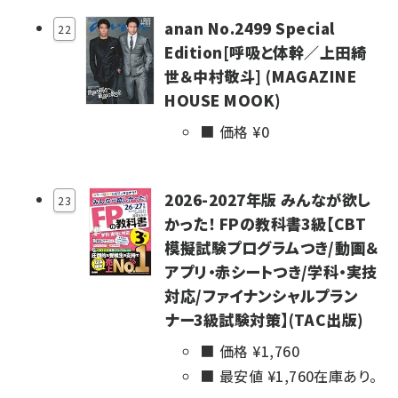
anan No.2499 Special
22
Edition[呼吸と体幹／上田綺
世＆中村敬斗] (MAGAZINE
HOUSE MOOK)
価格 ¥
0
2026-2027年版 みんなが欲し
23
かった！ FPの教科書3級【CBT
模擬試験プログラムつき/動画＆
アプリ・赤シートつき/学科・実技
対応/ファイナンシャルプラン
ナー3級試験対策】(TAC出版)
価格 ¥
1,760
最安値 ¥
1,760
在庫あり。