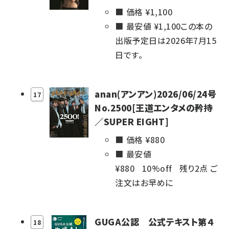
価格 ¥
1,100
最安値 ¥
1,100
この本の
出版予定日は2026年7月15
日です。
anan(アンアン)2026/06/24号
17
No.2500[王道エンタメの矜持
／SUPER EIGHT]
価格 ¥
880
最安値
¥
880
10%
off
残り2点 ご
注文はお早めに
GUGA公認 公式テキスト第４
18