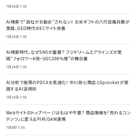
7月28日 7:05
AI検索で“自社がお勧め”されない！ お米ギフトの八代目儀兵衛が
実践、GEO時代のECサイト改善
7月16日 7:05
AI検索時代、なぜSNSが重要？ フジドリームエアラインズが実
践“フォロワー6倍・UGC200％増”の舞台裏
7月14日 7:05
AI分析で施策のPDCAを高速化！ 中川政七商店とSprocketが実
践するAI活用術
7月10日 7:05
Webサイトのトップページはもはや不要？ 商品情報を「売れるコン
テンツ」に変えるPIM/DAM連携
7月8日 7:05