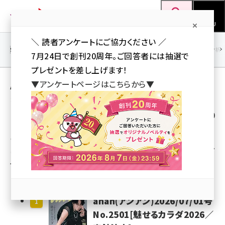
メ
Web担当者Forum
イ
検索
MENU
ン
＼ 読者アンケートにご協力ください ／
コ
SEO
マーケティング／広告
AI
SNS
アクセス解析／データ分析
7月24日で創刊20周年。ご回答者には抽選で
ン
プレゼントを差し上げます！
テ
Amazon ビジネス・経済関連書籍 売れ筋ラン
▼アンケートページはこちらから▼
ン
キング
ツ
seo (3519)
更新日時：2026/06/26 19:00
に
ai (2801)
移
このランキングは、Amazonが提供している商品検索API
動
による、ビジネス・経済関連書籍のAmazon販売ランキング
youtube (2425)
です。
note (2310)
セミナー (2301)
anan(アンアン)2026/07/01号
1
z世代 (1620)
No.2501[魅せるカラダ2026／
meo (1274)