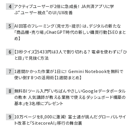
アクティブユーザーが2倍に急成長！ JA共済アプリに学
ぶ“ユーザー視点”のUI/UX改善
AI回答のフレーミング（見せ方・提示）は、デジタルの新たな
「商品棚・売り場」――ChatGPT時代の新しい購買行動【SEOまと
め】
【3秒クイズ】5433円は3人で割り切れる？ 電卓を使わずに「ひ
と目」で見抜く方法
1週間かかった作業が1日に！ Gemini Notebookを無料で
使い倒す8つの活用術【1週間まとめ】
無料BIツール入門『いちばんやさしいGoogleデータポータル
の教本 人気講師が教える業務で使えるダッシュボード構築の
基本』を3名様にプレゼント
10万ページを8,000に激減！ 富士通が挑んだグローバルサイ
ト改革と「SitecoreAI」移行の舞台裏