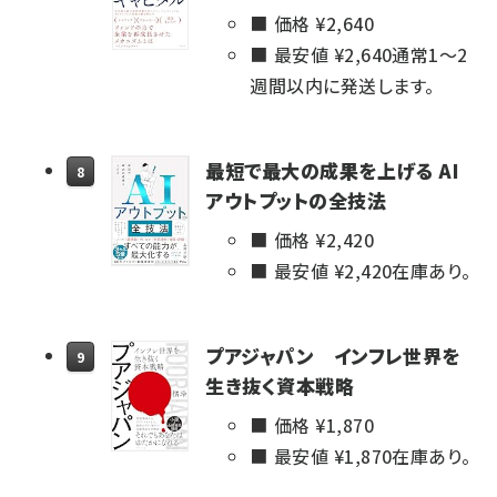
価格 ¥
2,640
最安値 ¥
2,640
通常1～2
週間以内に発送します。
最短で最大の成果を上げる AI
8
アウトプットの全技法
価格 ¥
2,420
最安値 ¥
2,420
在庫あり。
プアジャパン インフレ世界を
9
生き抜く資本戦略
価格 ¥
1,870
最安値 ¥
1,870
在庫あり。