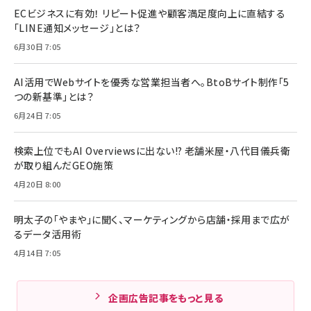
ECビジネスに有効！ リピート促進や顧客満足度向上に直結する
「LINE通知メッセージ」とは？
6月30日 7:05
AI活用でWebサイトを優秀な営業担当者へ。BtoBサイト制作「5
つの新基準」とは？
6月24日 7:05
検索上位でもAI Overviewsに出ない!? 老舗米屋・八代目儀兵衛
が取り組んだGEO施策
4月20日 8:00
明太子の「やまや」に聞く、マーケティングから店舗・採用まで広が
るデータ活用術
4月14日 7:05
企画広告記事をもっと見る