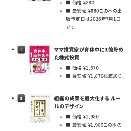
価格 ¥
880
最安値 ¥
880
この本の出
版予定日は2026年7月1日
です。
ママ投資家が育休中に１億貯め
4
た株式投資
価格 ¥
1,870
最安値 ¥
1,870
在庫あり。
組織の成果を最大化する ルー
5
ルのデザイン
価格 ¥
1,980
最安値 ¥
1,980
この本の