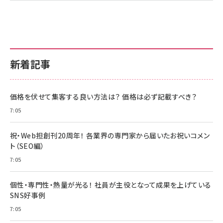
新着記事
価格を伏せて集客する良い方法は？ 価格は必ず記載すべき？
7:05
祝・Web担創刊20周年！ 各業界の専門家から届いたお祝いコメン
ト（SEO編）
7:05
個性・専門性・熱量が光る！ 社員が主役となって成果を上げている
SNS好事例
7:05