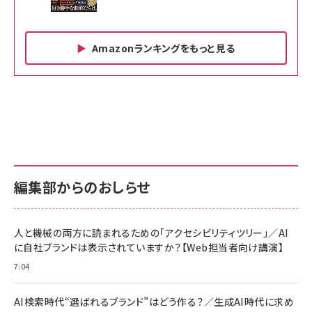
Amazonランキングをもっと見る
Amazon ビジネス・経済関連書籍 の売れ筋ランキン
Amazon 家電＆カメラ の売れ筋ランキング
Amazon パソコン・周辺機器 の売れ筋ランキング
グ
更新日時：2026/06/26 19:00
更新日時：2026/06/26 19:00
更新日時：2026/06/26 19:00
anan(アンアン)2026/07/01号 No.2501[魅せる
KIOXIA(キオクシア) 旧東芝メモリ microSD
KIOXIA(キオクシア) 旧東芝メモリ microSD
カラダ2026／宮舘涼太]
128GB UHS-I Class10 (最大読出速度
128GB UHS-I Class10 (最大読出速度
100MB/s) Nintendo Switch動作確認済 国内
100MB/s) Nintendo Switch動作確認済 国内
￥880
サポート正規品 メーカー保証5年 KLMEA128G
サポート正規品 メーカー保証5年 KLMEA128G
￥2,680
￥2,680
編集部からのおしらせ
NIMASO ガラスフィルム iPhone 17 用 保護フィ
Amazon eギフトカード - Amazonロゴ - クラ
anan(アンアン)2026/06/24号 No.2500増刊
ルム 強化ガラス 耐衝撃 高透過率 指紋防止 貼りや
シック
スペシャルエディション[王道エンタメの矜持／
すい ガイド枠付き いPhone17 (6.3インチ) 対応
人と機械の両方に読まれるための「アクセシビリティツリー」／AI
￥5,000
BTS]
2枚セット DSP25F1698
に自社ブランドは表示されていますか？【Web担当者向け講演】
￥1,599
￥1,100
7:04
Anker PowerLine III Flow USB-C & USB-C
【New】Amazon Fire TV Stick HD | 手軽にスト
ケーブル Anker絡まないケーブル 240W 結束バン
リーミングをはじめよう | ストリーミングメディアプ
ド付き USB PD対応 シリコン素材採用 iPhone
AI検索時代“選ばれるブランド”はどう作る？／生成AI時代に求め
anan(アンアン)2026/07/08号 No.2502[2026
レイヤー
17 / 16 / 15 / Galaxy iPad Pro MacBook
￥1,890