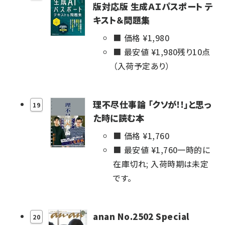
版対応版 生成ＡＩパスポート テ
キスト＆問題集
価格 ¥
1,980
最安値 ¥
1,980
残り10点
（入荷予定あり）
理不尽仕事論 「クソが!!」と思っ
19
た時に読む本
価格 ¥
1,760
最安値 ¥
1,760
一時的に
在庫切れ; 入荷時期は未定
です。
anan No.2502 Special
20