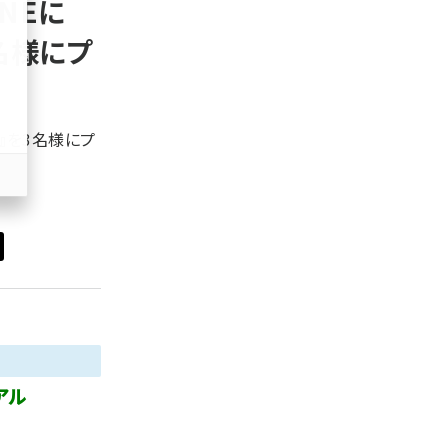
NEに
z世代 (1622)
名様にプ
meo (1275)
llmo (1163)
義』を3名様にプ
アル