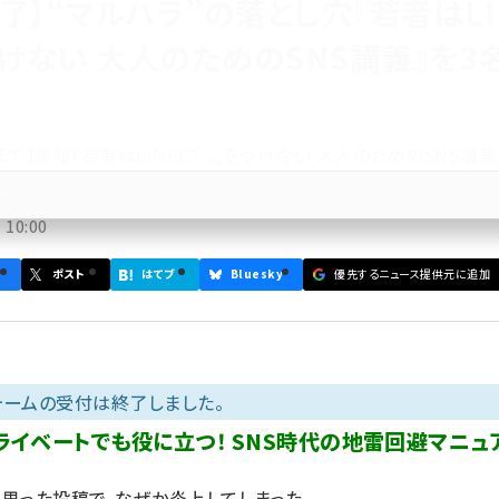
了】“マルハラ”の落とし穴『若者はLI
つけない 大人のためのSNS講義』を3
ト
8まで】書籍『若者はLINEに「。」をつけない 大人のためのSNS講
。
10:00
ポスト
はてブ
Bluesky
優先するニュース提供元に追加
ォームの受付は終了しました。
ライベートでも役に立つ！ SNS時代の地雷回避マニュ
思った投稿で、なぜか炎上してしまった