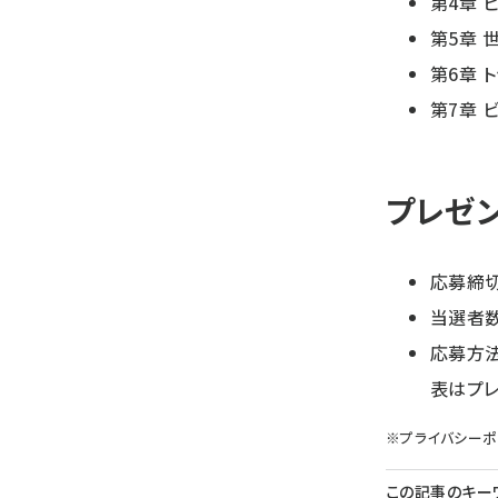
第4章 
第5章 
第6章 
第7章 
プレゼ
応募締切：
当選者数
応募方
表はプレ
※
プライバシーポ
この記事のキー