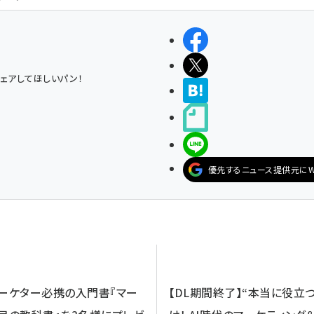
シェアする
ポストする
ェアしてほしいパン！
>ブクマする
noteで書く
LINEで送る
優先するニュース提供元にW
マーケター必携の入門書『マー
【DL期間終了】“本当に役立