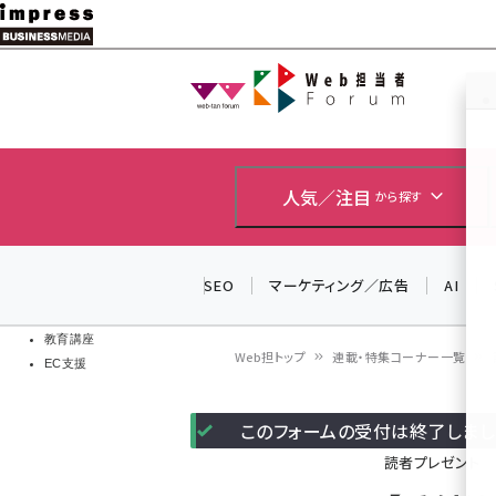
メ
イ
Web担当者
Web担当者
ン
EC担当者
コ
製品導入
ン
企業IT
ソフト開発
テ
人気／注目
から探す
IoT・AI
ン
DCクラウド
研究・調査
ツ
SEO
マーケティング／広告
AI
エネルギー
に
ドローン
移
教育講座
Web担トップ
連載・特集コーナー一覧
EC支援
動
パ
このフォームの受付は終了しまし
ン
読者プレゼント
く