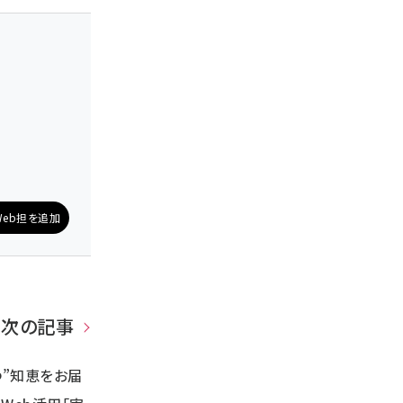
eb担を追加
次の記事
つ”知恵をお届