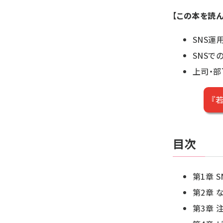
【この本を読
SNS運
SNSで
上司・部
『
目次
第1章 
第2章 
第3章 