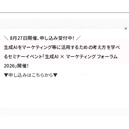
Forum
Web担
Web担ビギナー
Web担メルマガ
連載・特集
＼ 8月27日開催、申し込み受付中！ ／
生成AIをマーケティング等に活用するための考え方を学べ
カテゴリ／種別
セミナー／イベント
から探す
から探す
るセミナーイベント「生成AI × マーケティング フォーラム
2026」開催！
SNS
アクセス解析／データ分析
サイト制作／デザイン
CMS
▼申し込みはこちらから▼
読者プレゼント
【受付終了】“マルハラ”の落とし穴『若者はLINEに「。」をつけない 大人
た。