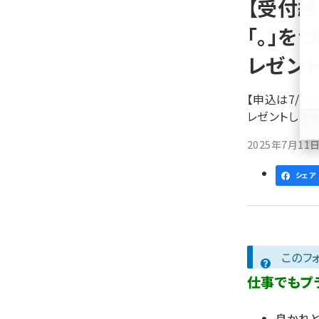
【受付終
ず
「。」を
レゼン
【申込は7/1
レゼントします
2025年7月11日 
シェア
このフ
仕事でもプ
良かれと