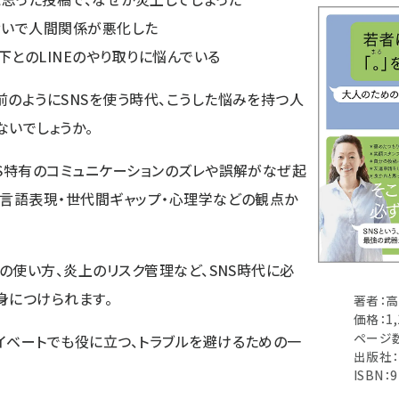
せいで人間関係が悪化した
下とのLINEのやり取りに悩んでいる
前のようにSNSを使う時代、こうした悩みを持つ人
ないでしょうか。
NS特有のコミュニケーションのズレや誤解がなぜ起
非言語表現・世代間ギャップ・心理学などの観点か
」の使い方、炎上のリスク管理など、SNS時代に必
身につけられます。
著者：高
価格：1
ページ数
イベートでも役に立つ、トラブルを避けるための一
出版社
ISBN：9