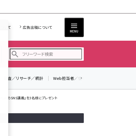
について
広告出稿について
MENU
調査／リサーチ／統計
Web担当者／仕事
法律／標準規格
seo (3524)
ai (2804)
のためのSNS講義』を3名様にプレゼント
youtube (2431)
note (2312)
セミナー (2306)