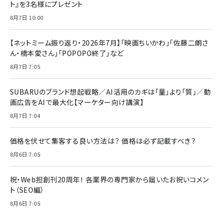
ト』を3名様にプレゼント
8月7日 10:00
【ネットミーム振り返り・2026年7月】「映画ちいかわ」「佐藤二朗さ
ん・橋本愛さん」「POPOPO終了」など
8月7日 7:05
SUBARUのブランド想起戦略／AI活用のカギは「量」より「質」／動
画広告をAIで最大化【マーケター向け講演】
8月7日 7:04
価格を伏せて集客する良い方法は？ 価格は必ず記載すべき？
8月6日 7:05
祝・Web担創刊20周年！ 各業界の専門家から届いたお祝いコメン
ト（SEO編）
8月6日 7:05