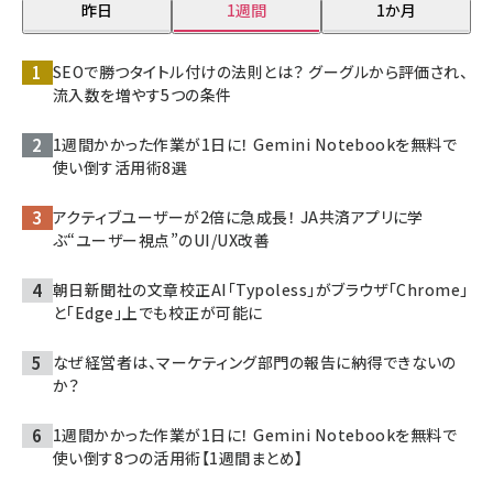
昨日
1週間
1か月
SEOで勝つタイトル付けの法則とは？ グーグルから評価され、
流入数を増やす5つの条件
1週間かかった作業が1日に！ Gemini Notebookを無料で
使い倒す活用術8選
アクティブユーザーが2倍に急成長！ JA共済アプリに学
ぶ“ユーザー視点”のUI/UX改善
朝日新聞社の文章校正AI「Typoless」がブラウザ「Chrome」
と「Edge」上でも校正が可能に
なぜ経営者は、マーケティング部門の報告に納得できないの
か？
1週間かかった作業が1日に！ Gemini Notebookを無料で
使い倒す8つの活用術【1週間まとめ】