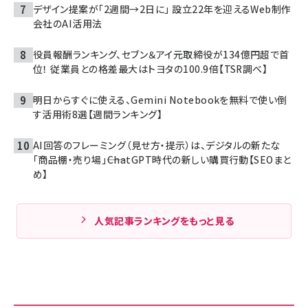
デザイン提案が「2週間→2日に」 設立22年を迎えるWeb制作
会社のAI活用法
役員報酬ランキング、セブン＆アイ元取締役が134億円超で首
位！ 従業員との格差最大はトヨタの100.9倍【TSR調べ】
明日からすぐに使える、Gemini Notebookを無料で使い倒
す活用術8選【週間ランキング】
AI回答のフレーミング（見せ方・提示）は、デジタルの新たな
「商品棚・売り場」――ChatGPT時代の新しい購買行動【SEOまと
め】
人気記事ランキングをもっと見る