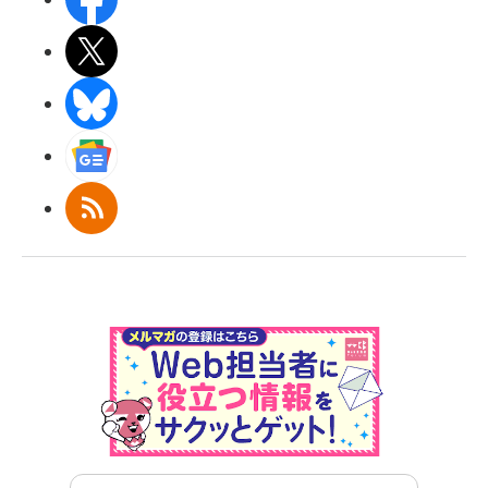
X(エックス)
BlueSky
Googleニュース
RSS