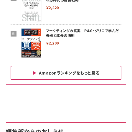
￥2,420
マーケティングの真実 P&G・グリコで学んだ
失敗と成長の法則
￥2,200
Amazonランキングをもっと見る
Amazon ビジネス・経済関連書籍 の売れ筋ランキン
Amazon 家電＆カメラ の売れ筋ランキング
Amazon パソコン・周辺機器 の売れ筋ランキング
グ
更新日時：2026/06/26 19:00
更新日時：2026/06/26 19:00
更新日時：2026/06/26 19:00
anan(アンアン)2026/07/01号 No.2501[魅せる
KIOXIA(キオクシア) 旧東芝メモリ microSD
KIOXIA(キオクシア) 旧東芝メモリ microSD
カラダ2026／宮舘涼太]
128GB UHS-I Class10 (最大読出速度
128GB UHS-I Class10 (最大読出速度
100MB/s) Nintendo Switch動作確認済 国内
100MB/s) Nintendo Switch動作確認済 国内
￥880
サポート正規品 メーカー保証5年 KLMEA128G
サポート正規品 メーカー保証5年 KLMEA128G
￥2,680
￥2,680
編集部からのおしらせ