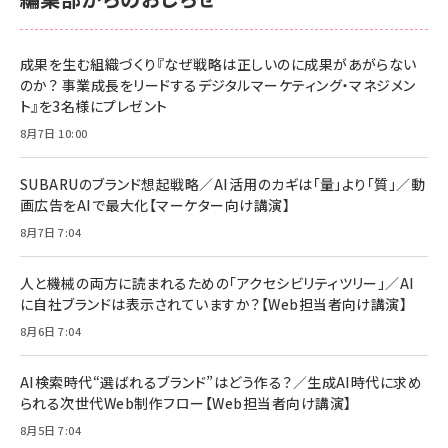
anan(アンアン)2026/06/24号 No.2500増刊
スペシャルエディション[王道エンタメの矜持／
NIMASO ガラスフィルム iPhone 17 用 保護フィ
Amazon eギフトカード - Amazonロゴ - クラ
BTS]
ルム 強化ガラス 耐衝撃 高透過率 指紋防止 貼りや
シック
すい ガイド枠付き いPhone17 (6.3インチ) 対応
成果を生む組織づくり『なぜ戦略は正しいのに成果があがらない
￥1,100
￥5,000
2枚セット DSP25F1698
のか？ 事業成長をリードするデジタルマーケティング・マネジメン
￥1,599
ト』を3名様にプレゼント
anan(アンアン)2026/07/08号 No.2502[2026
Anker PowerLine III Flow USB-C & USB-C
年後半、あなたの恋と運命／山田涼介]
【New】Amazon Fire TV Stick HD | 手軽にスト
ケーブル Anker絡まないケーブル 240W 結束バン
8月7日 10:00
リーミングをはじめよう | ストリーミングメディアプ
ド付き USB PD対応 シリコン素材採用 iPhone
￥880
レイヤー
17 / 16 / 15 / Galaxy iPad Pro MacBook
￥1,890
Pro/Air 各種対応 (1.8m ミッドナイトブラック)
SUBARUのブランド想起戦略／AI活用のカギは「量」より「質」／動
￥6,980
画広告をAIで最大化【マーケター向け講演】
ママ投資家が育休中に１億貯めた株式投資
アサヒ飲料 モンスター エナジー 355ml×24本
￥1,870
8月7日 7:04
Anker Soundcore P31i (Bluetooth 6.1) 【完
￥4,192
全ワイヤレスイヤホン/アクティブノイズキャンセリ
ング/マルチポイント接続 / 最大50時間再生 / PSE
人と機械の両方に読まれるための「アクセシビリティツリー」／AI
組織の成果を最大化する ルールのデザイン
技術基準適合】ブラック
￥5,990
サッポロ 生ビール 黒ラベル 350ml 缶 24本 ビー
に自社ブランドは表示されていますか？【Web担当者向け講演】
￥1,980
ル ケース買い【6/30応募〆切! 黒ラベルビヤセラー
8月6日 7:04
キャンペーン】
Anker PowerLine III Flow USB-C & USB-C
ケーブル Anker絡まないケーブル 240W 結束バン
￥4,857
ド付き USB PD対応 シリコン素材採用 iPhone
AI検索時代“選ばれるブランド”はどう作る？／生成AI時代に求め
Amazonランキングをもっと見る
17 / 16 / 15 / Galaxy iPad Pro MacBook
￥1,890
られる次世代Web制作フロー【Web担当者向け講演】
Pro/Air 各種対応 (1.8m ミッドナイトブラック)
Amazonランキングをもっと見る
8月5日 7:04