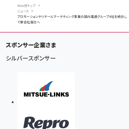
Web担トップ
ニュース
パ
プロモーションやリテールマーケティング事業の国内電通グループ4社を統合し
て新会社設立へ
ン
く
ず
スポンサー企業さま
シルバースポンサー