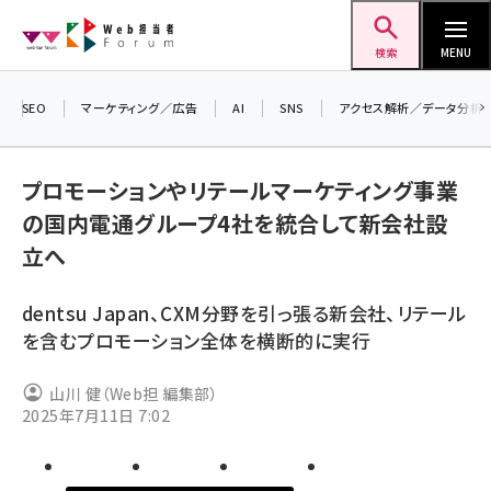
メ
Web担当者Forum
イ
検索
MENU
ン
コ
SEO
マーケティング／広告
AI
SNS
アクセス解析／データ分析
＼ 
ン
生成
テ
プロモーションやリテールマーケティング事業
るセ
ン
の国内電通グループ4社を統合して新会社設
202
ツ
seo (3532)
立へ
▼申
に
ai (2814)
移
dentsu Japan、CXM分野を引っ張る新会社、リテール
動
youtube (2441)
を含むプロモーション全体を横断的に実行
note (2317)
山川 健（Web担 編集部）
セミナー (2310)
2025年7月11日 7:02
z世代 (1623)
meo (1277)