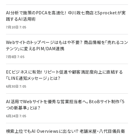
AI分析で施策のPDCAを高速化！ 中川政七商店とSprocketが実
践するAI活用術
7月10日 7:05
Webサイトのトップページはもはや不要？ 商品情報を「売れるコン
テンツ」に変えるPIM/DAM連携
7月8日 7:05
ECビジネスに有効！ リピート促進や顧客満足度向上に直結する
「LINE通知メッセージ」とは？
6月30日 7:05
AI活用でWebサイトを優秀な営業担当者へ。BtoBサイト制作「5
つの新基準」とは？
6月24日 7:05
検索上位でもAI Overviewsに出ない!? 老舗米屋・八代目儀兵衛