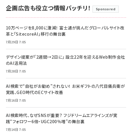
企画広告も役立つ情報バッチリ！
Sponsored
10万ページを8,000に激減！ 富士通が挑んだグローバルサイト改
革と「SitecoreAI」移行の舞台裏
7月29日 7:05
デザイン提案が「2週間→2日に」 設立22年を迎えるWeb制作会社
のAI活用法
7月28日 7:05
AI検索で“自社がお勧め”されない！ お米ギフトの八代目儀兵衛が
実践、GEO時代のECサイト改善
7月16日 7:05
AI検索時代、なぜSNSが重要？ フジドリームエアラインズが実
践“フォロワー6倍・UGC200％増”の舞台裏
7月14日 7:05