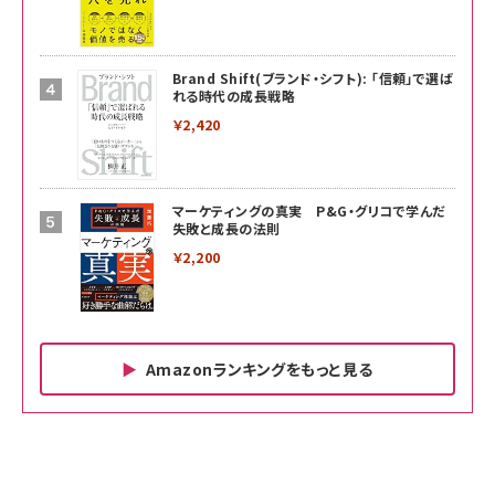
Brand Shift(ブランド・シフト): 「信頼」で選ば
れる時代の成長戦略
￥2,420
マーケティングの真実 P&G・グリコで学んだ
失敗と成長の法則
￥2,200
Amazonランキングをもっと見る
Amazon ビジネス・経済関連書籍 の売れ筋ランキン
Amazon 家電＆カメラ の売れ筋ランキング
Amazon パソコン・周辺機器 の売れ筋ランキング
グ
更新日時：2026/06/26 19:00
更新日時：2026/06/26 19:00
更新日時：2026/06/26 19:00