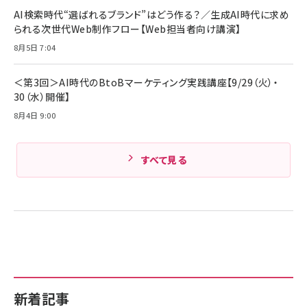
ド付き USB PD対応 シリコン素材採用 iPhone
AI検索時代“選ばれるブランド”はどう作る？／生成AI時代に求め
Amazonランキングをもっと見る
17 / 16 / 15 / Galaxy iPad Pro MacBook
￥1,890
られる次世代Web制作フロー【Web担当者向け講演】
Pro/Air 各種対応 (1.8m ミッドナイトブラック)
Amazonランキングをもっと見る
8月5日 7:04
Amazonランキングをもっと見る
＜第3回＞AI時代のBtoBマーケティング実践講座【9/29（火）・
30（水）開催】
8月4日 9:00
すべて見る
新着記事