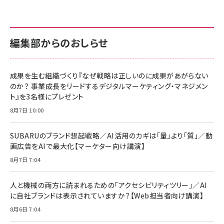
anan(アンアン)2026/07/01号 No.2501[魅せる
KIOXIA(キオクシア) 旧東芝メモリ microSD
KIOXIA(キオクシア) 旧東芝メモリ microSD
カラダ2026／宮舘涼太]
128GB UHS-I Class10 (最大読出速度
128GB UHS-I Class10 (最大読出速度
100MB/s) Nintendo Switch動作確認済 国内
100MB/s) Nintendo Switch動作確認済 国内
￥880
サポート正規品 メーカー保証5年 KLMEA128G
サポート正規品 メーカー保証5年 KLMEA128G
￥2,680
￥2,680
編集部からのおしらせ
anan(アンアン)2026/06/24号 No.2500増刊
スペシャルエディション[王道エンタメの矜持／
NIMASO ガラスフィルム iPhone 17 用 保護フィ
Amazon eギフトカード - Amazonロゴ - クラ
BTS]
ルム 強化ガラス 耐衝撃 高透過率 指紋防止 貼りや
シック
すい ガイド枠付き いPhone17 (6.3インチ) 対応
成果を生む組織づくり『なぜ戦略は正しいのに成果があがらない
￥1,100
￥5,000
2枚セット DSP25F1698
のか？ 事業成長をリードするデジタルマーケティング・マネジメン
￥1,599
ト』を3名様にプレゼント
anan(アンアン)2026/07/08号 No.2502[2026
Anker PowerLine III Flow USB-C & USB-C
年後半、あなたの恋と運命／山田涼介]
【New】Amazon Fire TV Stick HD | 手軽にスト
ケーブル Anker絡まないケーブル 240W 結束バン
8月7日 10:00
リーミングをはじめよう | ストリーミングメディアプ
ド付き USB PD対応 シリコン素材採用 iPhone
￥880
レイヤー
17 / 16 / 15 / Galaxy iPad Pro MacBook
￥1,890
Pro/Air 各種対応 (1.8m ミッドナイトブラック)
SUBARUのブランド想起戦略／AI活用のカギは「量」より「質」／動
￥6,980
画広告をAIで最大化【マーケター向け講演】
ママ投資家が育休中に１億貯めた株式投資
アサヒ飲料 モンスター エナジー 355ml×24本
￥1,870
8月7日 7:04
Anker Soundcore P31i (Bluetooth 6.1) 【完
￥4,192
全ワイヤレスイヤホン/アクティブノイズキャンセリ
ング/マルチポイント接続 / 最大50時間再生 / PSE
人と機械の両方に読まれるための「アクセシビリティツリー」／AI
組織の成果を最大化する ルールのデザイン
技術基準適合】ブラック
￥5,990
サッポロ 生ビール 黒ラベル 350ml 缶 24本 ビー
に自社ブランドは表示されていますか？【Web担当者向け講演】
￥1,980
ル ケース買い【6/30応募〆切! 黒ラベルビヤセラー
8月6日 7:04
キャンペーン】
Anker PowerLine III Flow USB-C & USB-C
ケーブル Anker絡まないケーブル 240W 結束バン
￥4,857