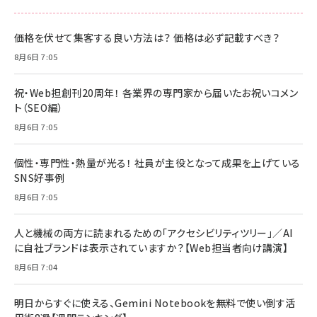
価格を伏せて集客する良い方法は？ 価格は必ず記載すべき？
8月6日 7:05
祝・Web担創刊20周年！ 各業界の専門家から届いたお祝いコメン
ト（SEO編）
8月6日 7:05
個性・専門性・熱量が光る！ 社員が主役となって成果を上げている
SNS好事例
8月6日 7:05
人と機械の両方に読まれるための「アクセシビリティツリー」／AI
に自社ブランドは表示されていますか？【Web担当者向け講演】
8月6日 7:04
明日からすぐに使える、Gemini Notebookを無料で使い倒す活