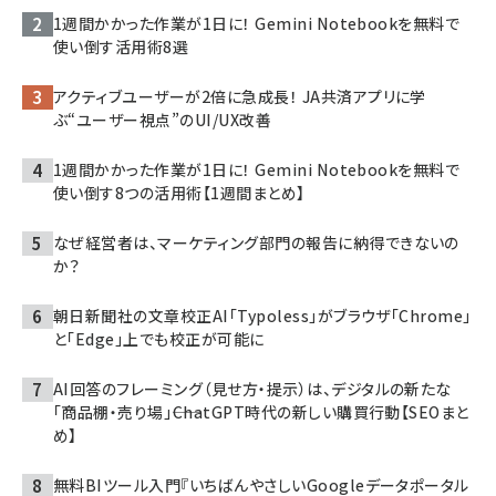
1週間かかった作業が1日に！ Gemini Notebookを無料で
使い倒す活用術8選
アクティブユーザーが2倍に急成長！ JA共済アプリに学
ぶ“ユーザー視点”のUI/UX改善
1週間かかった作業が1日に！ Gemini Notebookを無料で
使い倒す8つの活用術【1週間まとめ】
なぜ経営者は、マーケティング部門の報告に納得できないの
か？
朝日新聞社の文章校正AI「Typoless」がブラウザ「Chrome」
と「Edge」上でも校正が可能に
AI回答のフレーミング（見せ方・提示）は、デジタルの新たな
「商品棚・売り場」――ChatGPT時代の新しい購買行動【SEOまと
め】
無料BIツール入門『いちばんやさしいGoogleデータポータル