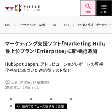
メ
Web担当者Forum
イ
検索
MENU
ン
コ
SEO
マーケティング／広告
AI
SNS
アクセス解析／データ分析
＼ 
ン
生成
テ
マーケティング支援ソフト「Marketing Hub」
るセ
ン
最上位プラン「Enterprise」に新機能追加
202
ツ
seo (3526)
▼申
に
HubSpot Japan、アトリビューションレポートの可視
ai (2807)
移
化やAIに基づいた適応型テストなど
動
youtube (2434)
山川 健（Web担 編集部）
note (2312)
2020年1月14日 7:01
セミナー (2307)
z世代 (1622)
優先するニュース提供元に追加
meo (1275)