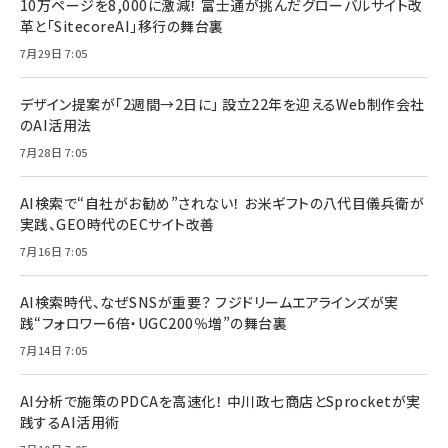
10万ページを8,000に激減！ 富士通が挑んだグローバルサイト改
革と「SitecoreAI」移行の舞台裏
7月29日 7:05
デザイン提案が「2週間→2日に」 設立22年を迎えるWeb制作会社
のAI活用法
7月28日 7:05
AI検索で“自社がお勧め”されない！ お米ギフトの八代目儀兵衛が
実践、GEO時代のECサイト改善
7月16日 7:05
AI検索時代、なぜSNSが重要？ フジドリームエアラインズが実
践“フォロワー6倍・UGC200％増”の舞台裏
7月14日 7:05
AI分析で施策のPDCAを高速化！ 中川政七商店とSprocketが実
践するAI活用術