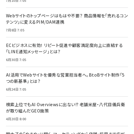
7月10日 7:05
Webサイトのトップページはもはや不要？ 商品情報を「売れるコン
テンツ」に変えるPIM/DAM連携
7月8日 7:05
ECビジネスに有効！ リピート促進や顧客満足度向上に直結する
「LINE通知メッセージ」とは？
6月30日 7:05
AI活用でWebサイトを優秀な営業担当者へ。BtoBサイト制作「5
つの新基準」とは？
6月24日 7:05
検索上位でもAI Overviewsに出ない!? 老舗米屋・八代目儀兵衛
が取り組んだGEO施策
4月20日 8:00
明太子の「やまや」に聞く、マーケティングから店舗・採用まで広が