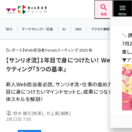
メ
Web担当者Forum
イ
検索
MENU
ン
コ
SEO
マーケティング／広告
AI
SNS
アクセス解析／データ分析
＼ 
ン
7月
テ
【レポート】Web担当者Forumミーティング 2025 秋
差し
ン
【サンリオ流】1年目で身につけたい！ Webマー
▼ア
ツ
seo (3519)
ケティング「5つの基本」
に
ai (2801)
移
新人Web担当者必読、サンリオ流・仕事の進め方。1年
動
youtube (2425)
目に身につけたいマインドセットと、成果につながる具
体スキルを解説！
note (2310)
セミナー (2301)
野本 纏花
[執筆]
,
井上薫
[編集]
2月12日 7:05
z世代 (1620)
meo (1274)