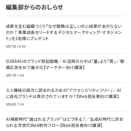
￥2,680
￥2,680
KLMEA128G
KLMEA128G
編集部からのおしらせ
anan(アンアン)2026/06/24号 No.2500増
刊 スペシャルエディション[王道エンタメの矜
NIMASO ガラスフィルム iPhone 17 用 保護
Amazon eギフトカード - Amazonロゴ - ク
持／BTS]
フィルム 強化ガラス 耐衝撃 高透過率 指紋防
ラシック
止 貼りやすい ガイド枠付き いPhone17 (6.3
成果を生む組織づくり『なぜ戦略は正しいのに成果があがらない
￥1,100
￥5,000
インチ) 対応 2枚セット DSP25F1698
のか？ 事業成長をリードするデジタルマーケティング・マネジメン
￥1,599
ト』を3名様にプレゼント
anan(アンアン)2026/07/08号
Anker PowerLine III Flow USB-C & USB-
No.2502[2026年後半、あなたの恋と運命／山
【New】Amazon Fire TV Stick HD | 手軽に
C ケーブル Anker絡まないケーブル 240W 結
8月7日 10:00
田涼介]
ストリーミングをはじめよう | ストリーミングメ
束バンド付き USB PD対応 シリコン素材採用
ディアプレイヤー
iPhone 17 / 16 / 15 / Galaxy iPad Pro
￥880
￥1,890
MacBook Pro/Air 各種対応 (1.8m ミッドナ
SUBARUのブランド想起戦略／AI活用のカギは「量」より「質」／動
￥6,980
イトブラック)
画広告をAIで最大化【マーケター向け講演】
ママ投資家が育休中に１億貯めた株式投資
アサヒ飲料 モンスター エナジー 355ml×24
8月7日 7:04
Anker Soundcore P31i (Bluetooth 6.1)
本
￥1,870
【完全ワイヤレスイヤホン/アクティブノイズキャ
￥4,192
ンセリング/マルチポイント接続 / 最大50時間
人と機械の両方に読まれるための「アクセシビリティツリー」／AI
再生 / PSE技術基準適合】ブラック
￥5,990
組織の成果を最大化する ルールのデザイン
に自社ブランドは表示されていますか？【Web担当者向け講演】
サッポロ 生ビール 黒ラベル 350ml 缶 24本
ビール ケース買い【6/30応募〆切! 黒ラベルビ
￥1,980
8月6日 7:04
Anker PowerLine III Flow USB-C & USB-
ヤセラーキャンペーン】
C ケーブル Anker絡まないケーブル 240W 結
￥4,857
束バンド付き USB PD対応 シリコン素材採用
AI検索時代“選ばれるブランド”はどう作る？／生成AI時代に求め
iPhone 17 / 16 / 15 / Galaxy iPad Pro
￥1,890
られる次世代Web制作フロー【Web担当者向け講演】
Amazonランキングをもっと見る
MacBook Pro/Air 各種対応 (1.8m ミッドナ
イトブラック)