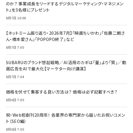
のか？ 事業成長をリードするデジタルマーケティング・マネジメン
ト』を3名様にプレゼント
8月7日 10:00
【ネットミーム振り返り・2026年7月】「映画ちいかわ」「佐藤二朗さ
ん・橋本愛さん」「POPOPO終了」など
8月7日 7:05
SUBARUのブランド想起戦略／AI活用のカギは「量」より「質」／動
画広告をAIで最大化【マーケター向け講演】
8月7日 7:04
価格を伏せて集客する良い方法は？ 価格は必ず記載すべき？
8月6日 7:05
祝・Web担創刊20周年！ 各業界の専門家から届いたお祝いコメン
ト（SEO編）
8月6日 7:05