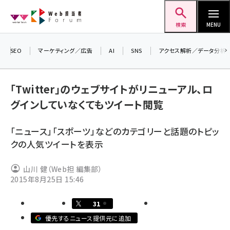
メ
Web担当者Forum
イ
検索
MENU
ン
コ
SEO
マーケティング／広告
AI
SNS
アクセス解析／データ分析
＼ 
ン
生成
テ
「Twitter」のウェブサイトがリニューアル、ロ
るセ
ン
グインしていなくてもツイート閲覧
202
ツ
seo (3528)
▼申
に
「ニュース」「スポーツ」などのカテゴリーと話題のトピッ
ai (2811)
移
クの人気ツイートを表示
動
youtube (2439)
山川 健（Web担 編集部）
note (2315)
2015年8月25日 15:46
セミナー (2308)
31
z世代 (1623)
優先するニュース提供元に追加
meo (1277)