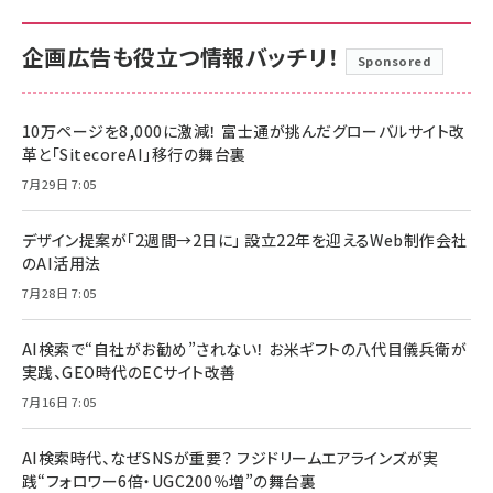
企画広告も役立つ情報バッチリ！
Sponsored
10万ページを8,000に激減！ 富士通が挑んだグローバルサイト改
革と「SitecoreAI」移行の舞台裏
7月29日 7:05
デザイン提案が「2週間→2日に」 設立22年を迎えるWeb制作会社
のAI活用法
7月28日 7:05
AI検索で“自社がお勧め”されない！ お米ギフトの八代目儀兵衛が
実践、GEO時代のECサイト改善
7月16日 7:05
AI検索時代、なぜSNSが重要？ フジドリームエアラインズが実
践“フォロワー6倍・UGC200％増”の舞台裏