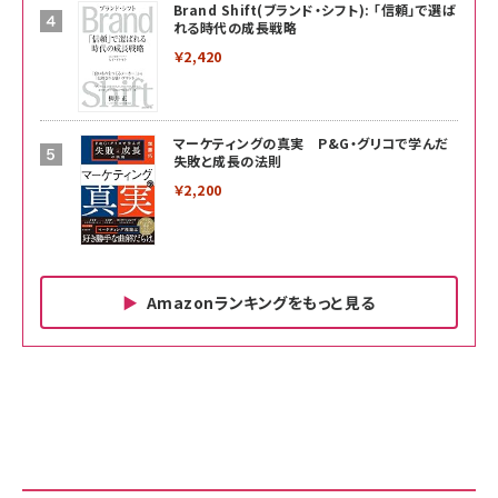
Brand Shift(ブランド・シフト): 「信頼」で選ば
れる時代の成長戦略
￥2,420
マーケティングの真実 P&G・グリコで学んだ
失敗と成長の法則
￥2,200
Amazonランキングをもっと見る
Amazon ビジネス・経済関連書籍 の売れ筋ランキン
Amazon 家電＆カメラ の売れ筋ランキング
Amazon パソコン・周辺機器 の売れ筋ランキング
グ
更新日時：2026/06/26 19:00
更新日時：2026/06/26 19:00
更新日時：2026/06/26 19:00
anan(アンアン)2026/07/01号 No.2501[魅
KIOXIA(キオクシア) 旧東芝メモリ microSD
KIOXIA(キオクシア) 旧東芝メモリ microSD
せるカラダ2026／宮舘涼太]
128GB UHS-I Class10 (最大読出速度
128GB UHS-I Class10 (最大読出速度
100MB/s) Nintendo Switch動作確認済 国
100MB/s) Nintendo Switch動作確認済 国
￥880
内サポート正規品 メーカー保証5年
内サポート正規品 メーカー保証5年