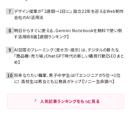
デザイン提案が「2週間→2日に」 設立22年を迎えるWeb制作
会社のAI活用法
明日からすぐに使える、Gemini Notebookを無料で使い倒
す活用術8選【週間ランキング】
AI回答のフレーミング（見せ方・提示）は、デジタルの新たな
「商品棚・売り場」――ChatGPT時代の新しい購買行動【SEOまと
め】
将来なりたい職業、男子中学生はITエンジニアが5位→1位
に！ 高校生は男女とも公務員がトップ【ソニー生命調べ】
人気記事ランキングをもっと見る