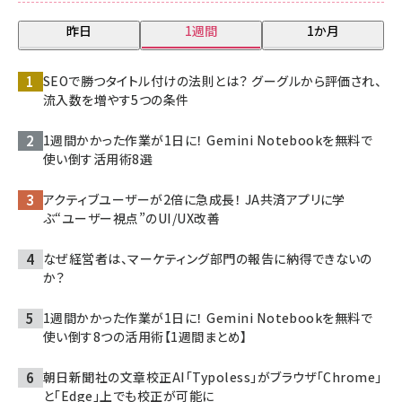
昨日
1週間
1か月
SEOで勝つタイトル付けの法則とは？ グーグルから評価され、
流入数を増やす5つの条件
1週間かかった作業が1日に！ Gemini Notebookを無料で
使い倒す活用術8選
アクティブユーザーが2倍に急成長！ JA共済アプリに学
ぶ“ユーザー視点”のUI/UX改善
なぜ経営者は、マーケティング部門の報告に納得できないの
か？
1週間かかった作業が1日に！ Gemini Notebookを無料で
使い倒す8つの活用術【1週間まとめ】
朝日新聞社の文章校正AI「Typoless」がブラウザ「Chrome」
と「Edge」上でも校正が可能に