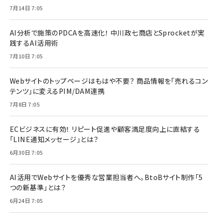
7月14日 7:05
AI分析で施策のPDCAを高速化！ 中川政七商店とSprocketが実
践するAI活用術
7月10日 7:05
Webサイトのトップページはもはや不要？ 商品情報を「売れるコン
テンツ」に変えるPIM/DAM連携
7月8日 7:05
ECビジネスに有効！ リピート促進や顧客満足度向上に直結する
「LINE通知メッセージ」とは？
6月30日 7:05
AI活用でWebサイトを優秀な営業担当者へ。BtoBサイト制作「5
つの新基準」とは？
6月24日 7:05