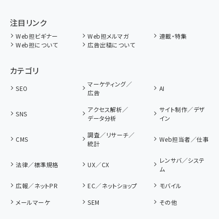
注目リンク
Web担ビギナー
Web担メルマガ
連載・特集
Web担について
広告出稿について
カテゴリ
マーケティング／
SEO
AI
広告
アクセス解析／
サイト制作／デザ
SNS
データ分析
イン
調査／リサーチ／
CMS
Web担当者／仕事
統計
レンサバ／システ
法律／標準規格
UX／CX
ム
広報／ネットPR
EC／ネットショップ
モバイル
メールマーケ
SEM
その他