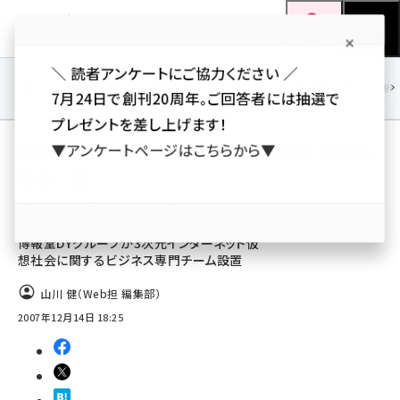
メ
Web担当者Forum
イ
検索
MENU
ン
＼ 読者アンケートにご協力ください ／
コ
SEO
マーケティング／広告
AI
SNS
アクセス解析／データ分析
7月24日で創刊20周年。ご回答者には抽選で
ン
プレゼントを差し上げます！
テ
用語「マーケティング支援」 が使われている記
▼アンケートページはこちらから▼
ン
事の一覧
ツ
seo (3519)
全 16 記事中 1 ～ 16 を表示中
に
ai (2801)
移
博報堂DYグループが3次元インターネット仮
想社会に関するビジネス専門チーム設置
動
youtube (2425)
山川 健（Web担 編集部）
note (2310)
2007年12月14日 18:25
セミナー (2301)
z世代 (1620)
meo (1274)