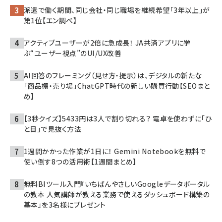
派遣で働く期間、同じ会社・同じ職場を継続希望「3年以上」が
第1位【エン調べ】
アクティブユーザーが2倍に急成長！ JA共済アプリに学
ぶ“ユーザー視点”のUI/UX改善
AI回答のフレーミング（見せ方・提示）は、デジタルの新たな
「商品棚・売り場」――ChatGPT時代の新しい購買行動【SEOまと
め】
【3秒クイズ】5433円は3人で割り切れる？ 電卓を使わずに「ひ
と目」で見抜く方法
1週間かかった作業が1日に！ Gemini Notebookを無料で
使い倒す8つの活用術【1週間まとめ】
無料BIツール入門『いちばんやさしいGoogleデータポータル
の教本 人気講師が教える業務で使えるダッシュボード構築の
基本』を3名様にプレゼント