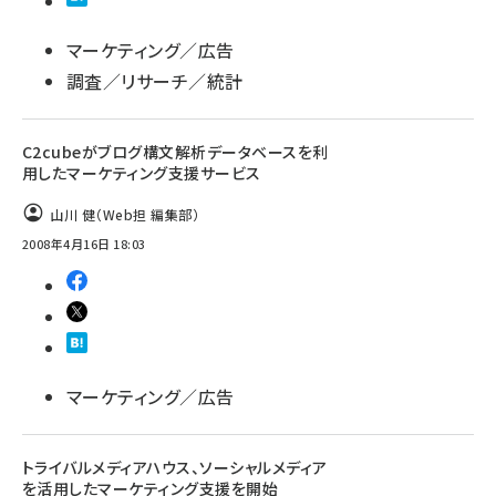
llmo (1160)
マーケティング／広告
調査／リサーチ／統計
C2cubeがブログ構文解析データベースを利
用したマーケティング支援サービス
山川 健（Web担 編集部）
2008年4月16日 18:03
マーケティング／広告
トライバルメディアハウス、ソーシャルメディア
を活用したマーケティング支援を開始