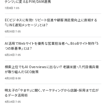
テンツ」に変えるPIM/DAM連携
7月8日 7:05
ECビジネスに有効！ リピート促進や顧客満足度向上に直結する
「LINE通知メッセージ」とは？
6月30日 7:05
AI活用でWebサイトを優秀な営業担当者へ。BtoBサイト制作「5
つの新基準」とは？
6月24日 7:05
検索上位でもAI Overviewsに出ない!? 老舗米屋・八代目儀兵衛
が取り組んだGEO施策
4月20日 8:00
明太子の「やまや」に聞く、マーケティングから店舗・採用まで広が
るデータ活用術
4月14日 7:05