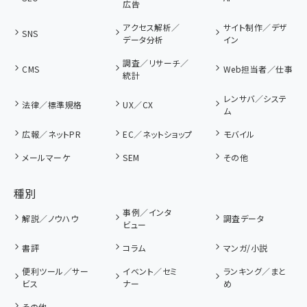
広告
アクセス解析／
サイト制作／デザ
SNS
データ分析
イン
調査／リサーチ／
CMS
Web担当者／仕事
統計
レンサバ／システ
法律／標準規格
UX／CX
ム
広報／ネットPR
EC／ネットショップ
モバイル
メールマーケ
SEM
その他
種別
事例／インタ
解説／ノウハウ
調査データ
ビュー
書評
コラム
マンガ/小説
便利ツール／サー
イベント／セミ
ランキング／まと
ビス
ナー
め
その他