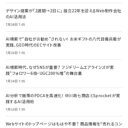
デザイン提案が「2週間→2日に」 設立22年を迎えるWeb制作会社
のAI活用法
7月28日 7:05
AI検索で“自社がお勧め”されない！ お米ギフトの八代目儀兵衛が
実践、GEO時代のECサイト改善
7月16日 7:05
AI検索時代、なぜSNSが重要？ フジドリームエアラインズが実
践“フォロワー6倍・UGC200％増”の舞台裏
7月14日 7:05
AI分析で施策のPDCAを高速化！ 中川政七商店とSprocketが実
践するAI活用術
7月10日 7:05
Webサイトのトップページはもはや不要？ 商品情報を「売れるコン