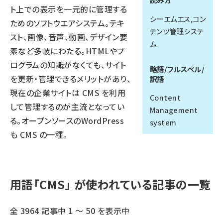
ト上での表示を一元的に管理する
llmo (1161)
シーエムエス,コン
ためのソフトウエアシステム。テキ
テンツ管理システ
スト、画像、音声、動画、デザイン要
ム
素など多岐にわたる。HTMLやプ
ログラムの知識がなくても、サイト
略語/フルスペル/
を更新・管理できるメリットがあり、
訳語
現在の企業サイトは CMS を利用
Content
して管理するのが主流となってい
Management
る。オープンソースのWordPress
system
も CMS の一種。
用語「CMS」 が使われている記事の一覧
全 3964 記事中 1 ～ 50 を表示中