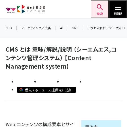
メ
Web担当者Forum
イ
検索
MENU
ン
コ
SEO
マーケティング／広告
AI
SNS
アクセス解析／データ分析
ン
テ
CMS とは 意味/解説/説明 （シーエムエス,コ
ン
ンテンツ管理システム） 【Content
ツ
seo (3523)
Management system】
に
ai (2804)
移
動
youtube (2429)
優先するニュース提供元に追加
note (2312)
セミナー (2303)
z世代 (1622)
Web コンテンツの構成要素とサイ
meo (1275)
読み方