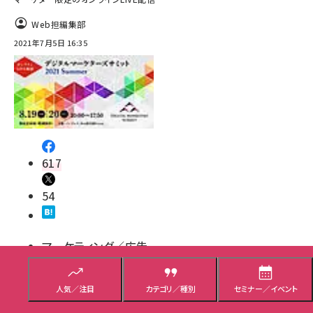
Web担編集部
2021年7月5日 16:35
617
54
マーケティング／広告
Web担当者／仕事
イベント／セミナー
人気／注目
カテゴリ／種別
セミナー／イベント