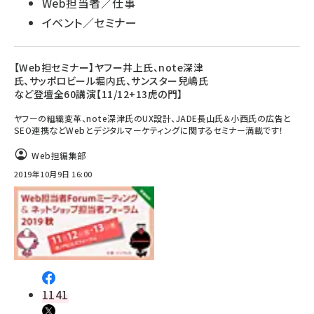
Web担当者／仕事
イベント／セミナー
【Web担セミナー】ヤフー井上氏、note深津
氏、サッポロビール堀内氏、サンスター兒嶋氏
など登壇全60講演【11/12+13虎の門】
ヤフーの組織変革、note深津氏のUX設計、JADE長山氏＆小西氏の広告と
SEO連携などWebとデジタルマーケティングに関するセミナー満載です！
Web担編集部
2019年10月9日 16:00
1141