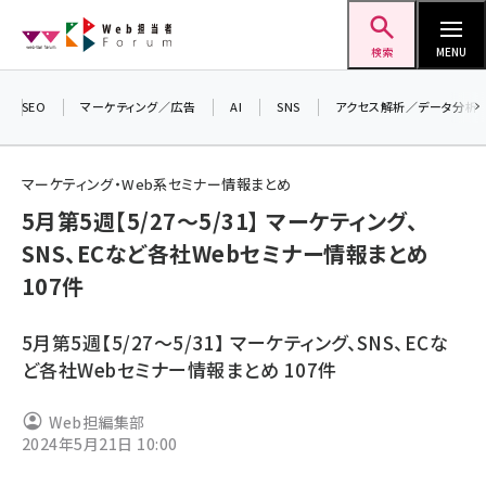
メ
Web担当者Forum
イ
検索
MENU
ン
コ
SEO
マーケティング／広告
AI
SNS
アクセス解析／データ分析
＼ 
ン
7月
テ
マーケティング・Web系セミナー情報まとめ
差し
ン
5月第5週【5/27～5/31】 マーケティング、
▼ア
ツ
seo (3523)
SNS、ECなど各社Webセミナー情報まとめ
に
107件
ai (2804)
移
動
youtube (2429)
5月第5週【5/27～5/31】 マーケティング、SNS、ECな
note (2312)
ど各社Webセミナー情報まとめ 107件
セミナー (2303)
Web担編集部
2024年5月21日 10:00
z世代 (1622)
meo (1275)