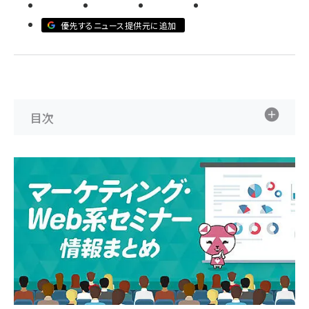
llmo (1161)
優先するニュース提供元に追加
目次