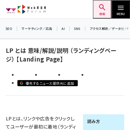
メ
Web担当者Forum
イ
検索
MENU
ン
コ
SEO
マーケティング／広告
AI
SNS
アクセス解析／データ分析
ン
テ
LP とは 意味/解説/説明 （ランディングペー
ン
ジ） 【Landing Page】
ツ
seo (3532)
に
ai (2814)
移
優先するニュース提供元に追加
動
youtube (2441)
note (2317)
セミナー (2310)
LPとは、リンクや広告をクリックし
z世代 (1623)
読み方
てユーザーが最初に着地（ランディ
meo (1277)