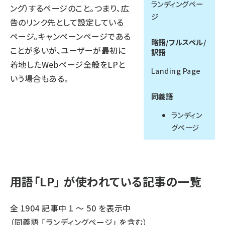
ランディングペー
ング）するページのこと。つまり、広
ジ
llmo (1167)
告のリンク先として設定している
ページ。キャンペーンページである
略語/フルスペル/
ことが多いが、ユーザーが最初に
訳語
着地したWebページ全般をLPと
Landing Page
いう場合もある。
同義語
ランディン
グページ
用語「LP」 が使われている記事の一覧
全 1904 記事中 1 ～ 50 を表示中
（同義語 「
ランディングページ
」 を含む）