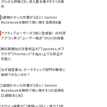
グルから評価され、流入数を増やす5つの条
件
1週間かかった作業が1日に！ Gemini
Notebookを無料で使い倒す活用術8選
アクティブユーザーが2倍に急成長！ JA共済
アプリに学ぶ“ユーザー視点”のUI/UX改善
朝日新聞社の文章校正AI「Typoless」がブ
ラウザ「Chrome」と「Edge」上でも校正が
可能に
なぜ経営者は、マーケティング部門の報告に
納得できないのか？
1週間かかった作業が1日に！ Gemini
Notebookを無料で使い倒す8つの活用術
【1週間まとめ】
デザイン提案が「2週間→2日に」 設立22年