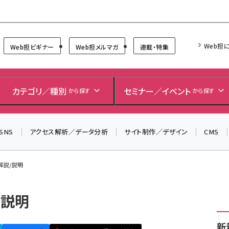
Forum
Web担
Web担ビギナー
Web担メルマガ
連載・特集
カテゴリ／種別
セミナー／イベント
から探す
から探す
SNS
アクセス解析／データ分析
サイト制作／デザイン
CMS
/解説/説明
/説明
新