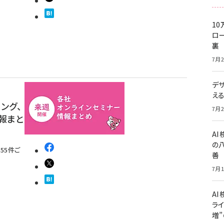
10
ロー
裏
7月2
デ
え
ィング、
7月2
情報まと
A
の
55件ご
善
7月1
AI
ライ
増