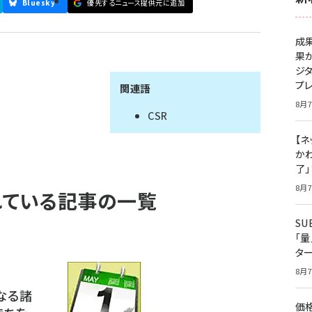
Bluesky
優先するニュース提供元に追加
成
果
ジ
プ
関連語
8月7
CSR
【ネ
かわ
了
8月7
われている記事の一覧
S
「
タ
8月7
なる諸
価