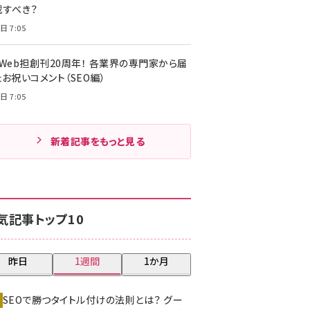
載すべき？
日 7:05
・Web担創刊20周年！ 各業界の専門家から届
お祝いコメント（SEO編）
日 7:05
新着記事をもっと見る
気記事トップ10
昨日
1週間
1か月
SEOで勝つタイトル付けの法則とは？ グー