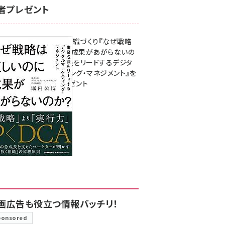
者プレゼント
成果を生む組織づくり『なぜ戦略
は正しいのに成果があがらないの
か？ 事業成長をリードするデジタ
ルマーケティング・マネジメント』を
3名様にプレゼント
8月7日 10:00
画広告も役立つ情報バッチリ！
ponsored