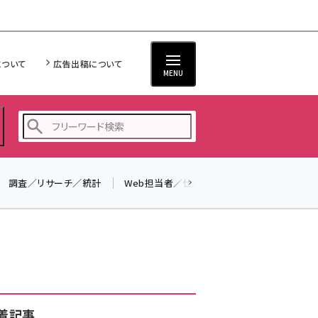
について
広告出稿について
MENU
調査／リサーチ／統計
Web担当者／仕事
法律／標準規格
seo (3532)
ai (2814)
youtube (2441)
note (2317)
セミナー (2310)
着記事