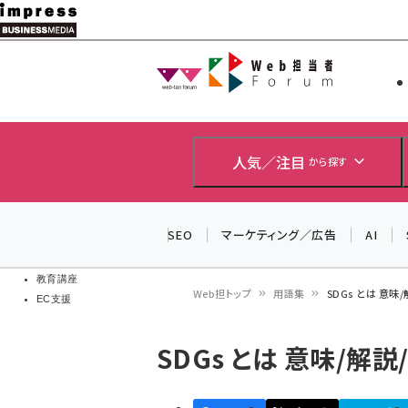
メ
イ
Web担当者
Web担当者
ン
EC担当者
コ
製品導入
ン
企業IT
ソフト開発
テ
人気／注目
から探す
IoT・AI
ン
DCクラウド
研究・調査
ツ
SEO
マーケティング／広告
AI
エネルギー
に
ドローン
移
教育講座
Web担トップ
用語集
SDGs とは 意味
EC支援
動
パ
SDGs とは 意味/解説
ン
く