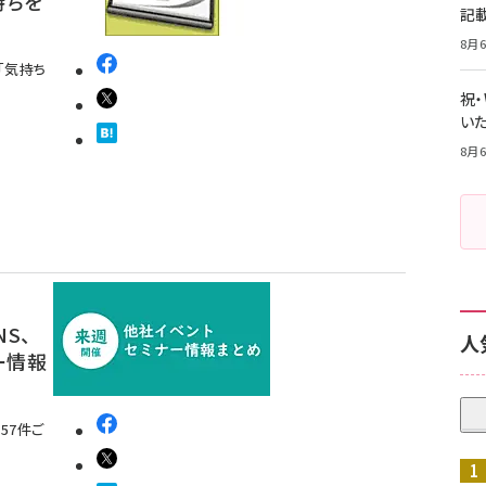
持ちを
記
8月6
「気持ち
祝
いた
8月6
NS、
人
ー情報
57件ご