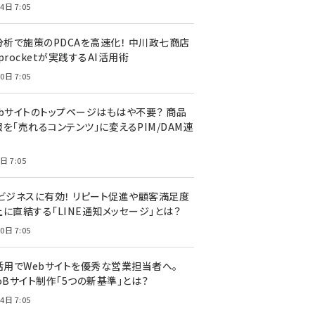
4日 7:05
I分析で施策のPDCAを高速化！ 中川政七商店
procketが実践するAI活用術
0日 7:05
ebサイトのトップページはもはや不要？ 商品
を「売れるコンテンツ」に変えるPIM/DAM連
日 7:05
Cビジネスに有効！ リピート促進や顧客満足度
上に直結する「LINE通知メッセージ」とは？
0日 7:05
I活用でWebサイトを優秀な営業担当者へ。
oBサイト制作「5つの新基準」とは？
4日 7:05