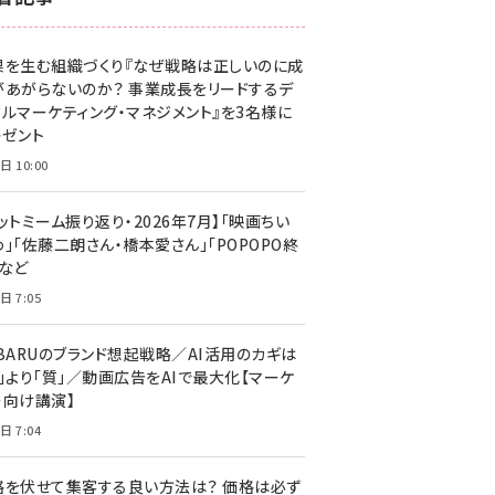
z世代 (1623)
果を生む組織づくり『なぜ戦略は正しいのに成
meo (1277)
があがらないのか？ 事業成長をリードするデ
llmo (1167)
タルマーケティング・マネジメント』を3名様に
レゼント
日 10:00
ットミーム振り返り・2026年7月】「映画ちい
」「佐藤二朗さん・橋本愛さん」「POPOPO終
」など
日 7:05
UBARUのブランド想起戦略／AI活用のカギは
量」より「質」／動画広告をAIで最大化【マーケ
ー向け講演】
日 7:04
格を伏せて集客する良い方法は？ 価格は必ず