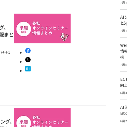
7月1
A
とS
グ、
7月1
情報まと
W
情報
74＋1
携
7月8
E
向
6月3
A
Bt
ィング、
6月2