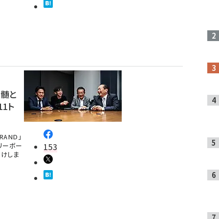
神髄と
1ト
RAND」
リーボー
153
届けしま