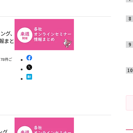
ィング、
情報まと
78件ご
ング、