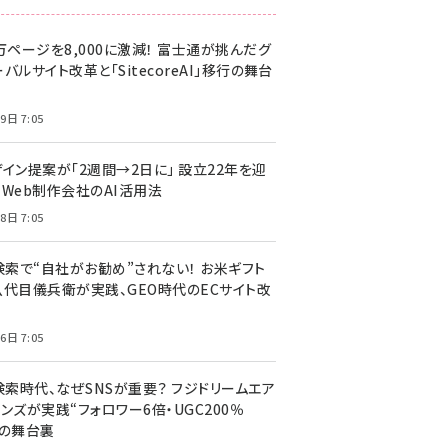
万ページを8,000に激減！ 富士通が挑んだグ
バルサイト改革と「SitecoreAI」移行の舞台
9日 7:05
ザイン提案が「2週間→2日に」 設立22年を迎
るWeb制作会社のAI活用法
8日 7:05
I検索で“自社がお勧め”されない！ お米ギフト
八代目儀兵衛が実践、GEO時代のECサイト改
6日 7:05
検索時代、なぜSNSが重要？ フジドリームエア
ンズが実践“フォロワー6倍・UGC200％
”の舞台裏