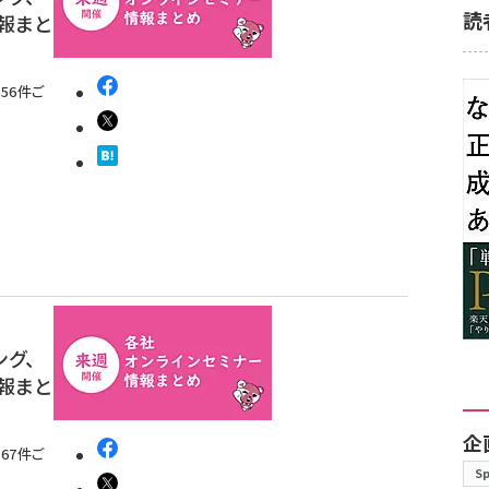
読
情報まと
56件ご
ング、
情報まと
企
67件ご
S