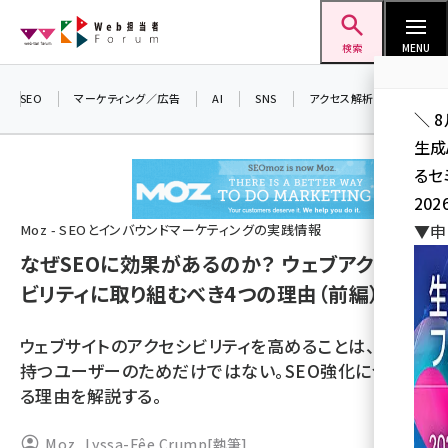
メ
Web担当者Forum
イ
検索
MENU
ン
コ
SEO
マーケティング／広告
AI
SNS
アクセス解析／データ分析
＼ 
ン
生成
テ
るセ
ン
202
ツ
seo (3528)
▼申
Moz - SEOとインバウンドマーケティングの実践情報
に
なぜSEOに効果があるのか？ ウェブアクセシ
ai (2811)
移
ビリティに取り組むべき4つの理由（前編）
動
youtube (2439)
note (2315)
ウェブサイトのアクセシビリティを高めることは、障害を
持つユーザーのためだけではない。SEO強化につなが
セミナー (2308)
る理由を解説する。
z世代 (1623)
Moz
,
Lyssa-Fêe Crump
[執筆]
meo (1277)