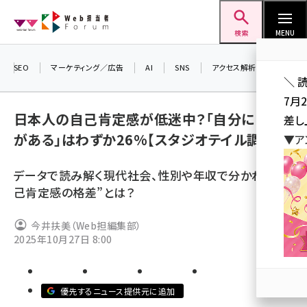
メ
Web担当者Forum
イ
検索
MENU
ン
コ
SEO
マーケティング／広告
AI
SNS
アクセス解析／データ分析
＼ 
ン
7月
テ
日本人の自己肯定感が低迷中？「自分に自信
差し
ン
がある」はわずか26%【スタジオテイル調べ】
▼ア
ツ
seo (3516)
に
データで読み解く現代社会、性別や年収で分かれる“自
ai (2799)
移
己肯定感の格差”とは？
動
youtube (2420)
今井扶美（Web担編集部）
note (2308)
2025年10月27日 8:00
セミナー (2296)
z世代 (1617)
優先するニュース提供元に追加
meo (1274)