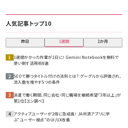
人気記事トップ10
昨日
1週間
1か月
1週間かかった作業が1日に！ Gemini Notebookを無料で
使い倒す活用術8選
SEOで勝つタイトル付けの法則とは？ グーグルから評価され、
流入数を増やす5つの条件
派遣で働く期間、同じ会社・同じ職場を継続希望「3年以上」が
第1位【エン調べ】
アクティブユーザーが2倍に急成長！ JA共済アプリに学
ぶ“ユーザー視点”のUI/UX改善