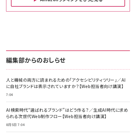
Amazon ビジネス・経済関連書籍 の売れ筋ランキン
Amazon 家電＆カメラ の売れ筋ランキング
Amazon パソコン・周辺機器 の売れ筋ランキング
グ
更新日時：2026/06/26 19:00
更新日時：2026/06/26 19:00
更新日時：2026/06/26 19:00
anan(アンアン)2026/07/01号 No.2501[魅せる
KIOXIA(キオクシア) 旧東芝メモリ microSD
KIOXIA(キオクシア) 旧東芝メモリ microSD
カラダ2026／宮舘涼太]
128GB UHS-I Class10 (最大読出速度
128GB UHS-I Class10 (最大読出速度
100MB/s) Nintendo Switch動作確認済 国内
100MB/s) Nintendo Switch動作確認済 国内
￥880
サポート正規品 メーカー保証5年 KLMEA128G
サポート正規品 メーカー保証5年 KLMEA128G
￥2,680
￥2,680
編集部からのおしらせ
anan(アンアン)2026/06/24号 No.2500増刊
スペシャルエディション[王道エンタメの矜持／
NIMASO ガラスフィルム iPhone 17 用 保護フィ
Amazon eギフトカード - Amazonロゴ - クラ
BTS]
ルム 強化ガラス 耐衝撃 高透過率 指紋防止 貼りや
シック
すい ガイド枠付き いPhone17 (6.3インチ) 対応
人と機械の両方に読まれるための「アクセシビリティツリー」／AI
￥1,100
￥5,000
2枚セット DSP25F1698
に自社ブランドは表示されていますか？【Web担当者向け講演】
￥1,599
7:04
anan(アンアン)2026/07/08号 No.2502[2026
Anker PowerLine III Flow USB-C & USB-C
年後半、あなたの恋と運命／山田涼介]
【New】Amazon Fire TV Stick HD | 手軽にスト
ケーブル Anker絡まないケーブル 240W 結束バン
リーミングをはじめよう | ストリーミングメディアプ
ド付き USB PD対応 シリコン素材採用 iPhone
￥880
AI検索時代“選ばれるブランド”はどう作る？／生成AI時代に求め
レイヤー
17 / 16 / 15 / Galaxy iPad Pro MacBook
￥1,890
Pro/Air 各種対応 (1.8m ミッドナイトブラック)
られる次世代Web制作フロー【Web担当者向け講演】
￥6,980
ママ投資家が育休中に１億貯めた株式投資
8月5日 7:04
アサヒ飲料 モンスター エナジー 355ml×24本
￥1,870
Anker Soundcore P31i (Bluetooth 6.1) 【完
￥4,192