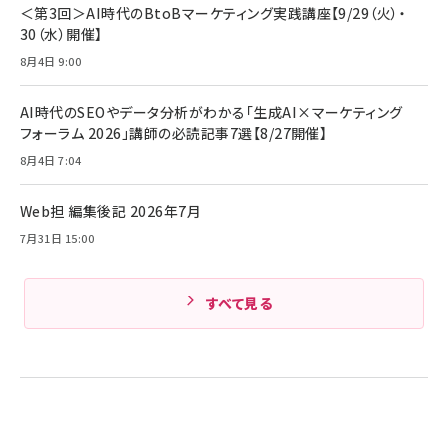
全ワイヤレスイヤホン/アクティブノイズキャンセリ
＜第3回＞AI時代のBtoBマーケティング実践講座【9/29（火）・
ング/マルチポイント接続 / 最大50時間再生 / PSE
30（水）開催】
組織の成果を最大化する ルールのデザイン
技術基準適合】ブラック
￥5,990
サッポロ 生ビール 黒ラベル 350ml 缶 24本 ビー
8月4日 9:00
￥1,980
ル ケース買い【6/30応募〆切! 黒ラベルビヤセラー
キャンペーン】
Anker PowerLine III Flow USB-C & USB-C
ケーブル Anker絡まないケーブル 240W 結束バン
￥4,857
AI時代のSEOやデータ分析がわかる「生成AI×マーケティング
ド付き USB PD対応 シリコン素材採用 iPhone
フォーラム 2026」講師の必読記事7選【8/27開催】
Amazonランキングをもっと見る
17 / 16 / 15 / Galaxy iPad Pro MacBook
￥1,890
Pro/Air 各種対応 (1.8m ミッドナイトブラック)
8月4日 7:04
Amazonランキングをもっと見る
Web担 編集後記 2026年7月
Amazonランキングをもっと見る
7月31日 15:00
すべて見る