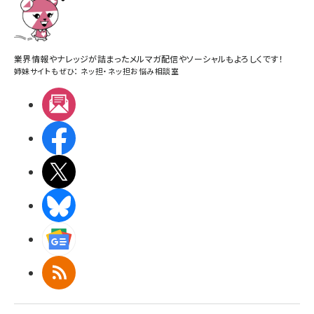
業界情報やナレッジが詰まったメルマガ配信やソーシャルもよろしくです！
姉妹サイトもぜひ：
ネッ担
・
ネッ担お悩み相談室
メルマガ
Facebook
X(エックス)
BlueSky
Googleニュース
RSS