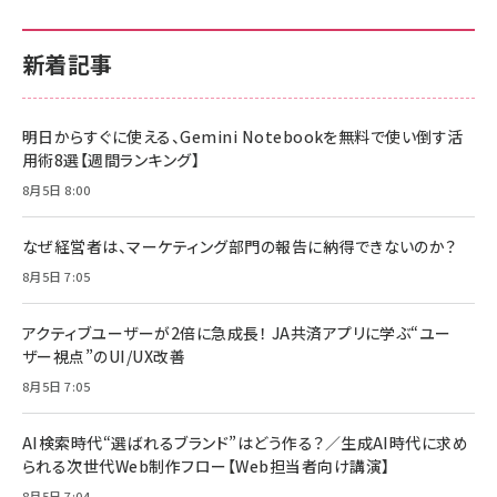
新着記事
明日からすぐに使える、Gemini Notebookを無料で使い倒す活
用術8選【週間ランキング】
8月5日 8:00
なぜ経営者は、マーケティング部門の報告に納得できないのか？
8月5日 7:05
アクティブユーザーが2倍に急成長！ JA共済アプリに学ぶ“ユー
ザー視点”のUI/UX改善
8月5日 7:05
AI検索時代“選ばれるブランド”はどう作る？／生成AI時代に求め
られる次世代Web制作フロー【Web担当者向け講演】
8月5日 7:04