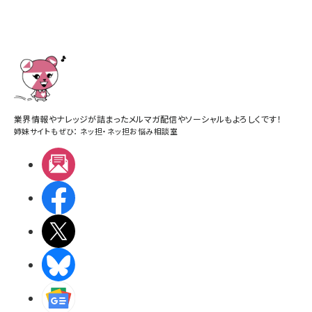
業界情報やナレッジが詰まったメルマガ配信やソーシャルもよろしくです！
姉妹サイトもぜひ：
ネッ担
・
ネッ担お悩み相談室
メルマガ
Facebook
X(エックス)
BlueSky
Googleニュース