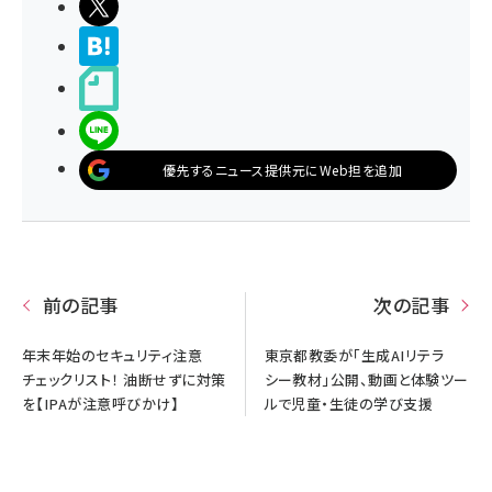
ポストする
>ブクマする
noteで書く
LINEで送る
優先するニュース提供元にWeb担を追加
前の記事
次の記事
年末年始のセキュリティ注意
東京都教委が「生成AIリテラ
チェックリスト！ 油断せずに対策
シー教材」公開、動画と体験ツー
を【IPAが注意呼びかけ】
ルで児童・生徒の学び支援