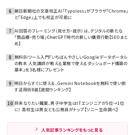
朝日新聞社の文章校正AI「Typoless」がブラウザ「Chrome」
と「Edge」上でも校正が可能に
AI回答のフレーミング（見せ方・提示）は、デジタルの新たな
「商品棚・売り場」――ChatGPT時代の新しい購買行動【SEOまと
め】
無料BIツール入門『いちばんやさしいGoogleデータポータル
の教本 人気講師が教える業務で使えるダッシュボード構築の
基本』を3名様にプレゼント
明日からすぐに使える、Gemini Notebookを無料で使い倒
す活用術8選【週間ランキング】
将来なりたい職業、男子中学生はITエンジニアが5位→1位
に！ 高校生は男女とも公務員がトップ【ソニー生命調べ】
人気記事ランキングをもっと見る