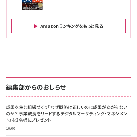
Amazonランキングをもっと見る
Amazon ビジネス・経済関連書籍 の売れ筋ランキン
Amazon 家電＆カメラ の売れ筋ランキング
Amazon パソコン・周辺機器 の売れ筋ランキング
グ
更新日時：2026/06/26 19:00
更新日時：2026/06/26 19:00
更新日時：2026/06/26 19:00
anan(アンアン)2026/07/01号 No.2501[魅せる
KIOXIA(キオクシア) 旧東芝メモリ microSD
KIOXIA(キオクシア) 旧東芝メモリ microSD
カラダ2026／宮舘涼太]
128GB UHS-I Class10 (最大読出速度
128GB UHS-I Class10 (最大読出速度
100MB/s) Nintendo Switch動作確認済 国内
100MB/s) Nintendo Switch動作確認済 国内
￥880
サポート正規品 メーカー保証5年 KLMEA128G
サポート正規品 メーカー保証5年 KLMEA128G
￥2,680
￥2,680
編集部からのおしらせ
anan(アンアン)2026/06/24号 No.2500増刊
スペシャルエディション[王道エンタメの矜持／
NIMASO ガラスフィルム iPhone 17 用 保護フィ
Amazon eギフトカード - Amazonロゴ - クラ
BTS]
ルム 強化ガラス 耐衝撃 高透過率 指紋防止 貼りや
シック
すい ガイド枠付き いPhone17 (6.3インチ) 対応
成果を生む組織づくり『なぜ戦略は正しいのに成果があがらない
￥1,100
￥5,000
2枚セット DSP25F1698
のか？ 事業成長をリードするデジタルマーケティング・マネジメン
￥1,599
ト』を3名様にプレゼント
anan(アンアン)2026/07/08号 No.2502[2026
Anker PowerLine III Flow USB-C & USB-C
年後半、あなたの恋と運命／山田涼介]
【New】Amazon Fire TV Stick HD | 手軽にスト
ケーブル Anker絡まないケーブル 240W 結束バン
10:00
リーミングをはじめよう | ストリーミングメディアプ
ド付き USB PD対応 シリコン素材採用 iPhone
￥880