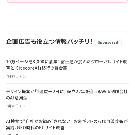
企画広告も役立つ情報バッチリ！
Sponsored
10万ページを8,000に激減！ 富士通が挑んだグローバルサイト改
革と「SitecoreAI」移行の舞台裏
7月29日 7:05
デザイン提案が「2週間→2日に」 設立22年を迎えるWeb制作会社
のAI活用法
7月28日 7:05
AI検索で“自社がお勧め”されない！ お米ギフトの八代目儀兵衛が
実践、GEO時代のECサイト改善