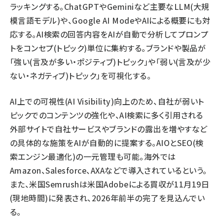
ラッキングする。ChatGPTやGeminiなど主要なLLM(大規
模言語モデル)や、Google AI ModeやAIによる概要にも対
応する。AI検索の回答内容をAIが自動で分析してプロンプ
トをコンセプ(トピック)単位に集約する。ブランドや製品が
「強い(言及が多い・ポジティブ)トピック」や「弱い(言及が少
ない・ネガティブ)トピック」を可視化する。
AI上での可視性(AI Visibility)向上のため、自社が弱いト
ピックでのコンテンツの強化や、AI検索に多く引用される
外部サイトで自社サービスやブランドの露出を増やすなど
の具体的な施策をAIが自動的に提案する。AIOとSEO(検
索エンジン最適化)の一元管理も可能。海外では
Amazon、Salesforce、AXAなどで導入されているという。
また、米国Semrushは米国Adobeによる買収が11月19日
(現地時間)に発表され、2026年前半の完了を見込んでい
る。