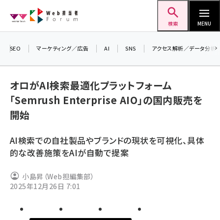
メ
Web担当者Forum
イ
検索
MENU
ン
コ
SEO
マーケティング／広告
AI
SNS
アクセス解析／データ分析
ン
テ
オロがAI検索最適化プラットフォーム
ン
「Semrush Enterprise AIO」の国内販売を
ツ
seo (3524)
開始
に
ai (2804)
移
AI検索での自社製品やブランドの現状を可視化、具体
動
youtube (2431)
的な改善施策をAIが自動で提案
note (2312)
小島昇（Web担編集部）
セミナー (2306)
2025年12月26日 7:01
z世代 (1622)
meo (1275)