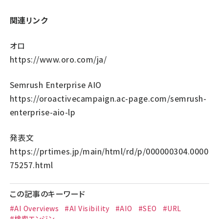
関連リンク
オロ
https://www.oro.com/ja/
Semrush Enterprise AIO
https://oroactivecampaign.ac-page.com/semrush-
enterprise-aio-lp
発表文
https://prtimes.jp/main/html/rd/p/000000304.0000
75257.html
この記事のキーワード
#AI Overviews
#AI Visibility
#AIO
#SEO
#URL
#検索エンジン