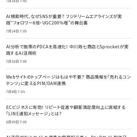
7月16日 7:05
AI検索時代、なぜSNSが重要？ フジドリームエアラインズが実
践“フォロワー6倍・UGC200％増”の舞台裏
7月14日 7:05
AI分析で施策のPDCAを高速化！ 中川政七商店とSprocketが実
践するAI活用術
7月10日 7:05
Webサイトのトップページはもはや不要？ 商品情報を「売れるコン
テンツ」に変えるPIM/DAM連携
7月8日 7:05
ECビジネスに有効！ リピート促進や顧客満足度向上に直結する
「LINE通知メッセージ」とは？
6月30日 7:05