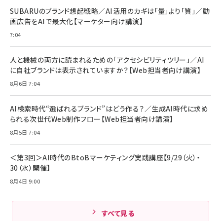
レイヤー
17 / 16 / 15 / Galaxy iPad Pro MacBook
￥1,890
Pro/Air 各種対応 (1.8m ミッドナイトブラック)
SUBARUのブランド想起戦略／AI活用のカギは「量」より「質」／動
￥6,980
画広告をAIで最大化【マーケター向け講演】
ママ投資家が育休中に１億貯めた株式投資
アサヒ飲料 モンスター エナジー 355ml×24本
￥1,870
7:04
Anker Soundcore P31i (Bluetooth 6.1) 【完
￥4,192
全ワイヤレスイヤホン/アクティブノイズキャンセリ
ング/マルチポイント接続 / 最大50時間再生 / PSE
人と機械の両方に読まれるための「アクセシビリティツリー」／AI
組織の成果を最大化する ルールのデザイン
技術基準適合】ブラック
￥5,990
サッポロ 生ビール 黒ラベル 350ml 缶 24本 ビー
に自社ブランドは表示されていますか？【Web担当者向け講演】
￥1,980
ル ケース買い【6/30応募〆切! 黒ラベルビヤセラー
8月6日 7:04
キャンペーン】
Anker PowerLine III Flow USB-C & USB-C
ケーブル Anker絡まないケーブル 240W 結束バン
￥4,857
ド付き USB PD対応 シリコン素材採用 iPhone
AI検索時代“選ばれるブランド”はどう作る？／生成AI時代に求め
Amazonランキングをもっと見る
17 / 16 / 15 / Galaxy iPad Pro MacBook
￥1,890
られる次世代Web制作フロー【Web担当者向け講演】
Pro/Air 各種対応 (1.8m ミッドナイトブラック)
Amazonランキングをもっと見る
8月5日 7:04
Amazonランキングをもっと見る
＜第3回＞AI時代のBtoBマーケティング実践講座【9/29（火）・
30（水）開催】
8月4日 9:00
すべて見る