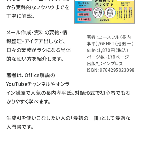
から実践的なノウハウまでを
丁寧に解説。
メール作成・資料の要約・情
著者：ユースフル（長内
報整理・アイデア出しなど、
孝平）/GENET（池田 一）
日々の業務がラクになる具体
価格：1,870円（税込）
ページ数：176ページ
的な使い方を紹介します。
出版社：インプレス
ISBN：9784295023098
著者は、Office解説の
YouTubeチャンネルやオンラ
イン講座で人気の長内孝平氏。対話形式で初心者でもわ
かりやすく学べます。
生成AIを使いこなしたい人の「最初の一冊」として最適な
入門書です。