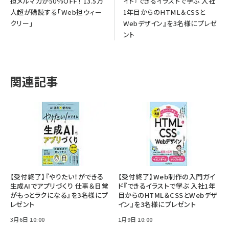
担メルマガが50％OFF！ 13.5万
イド『できるイラストで学ぶ 入社
人超が購読する「Web担ウィー
1年目からのHTML＆CSSと
クリー」
Webデザイン』を3名様にプレゼ
ント
関連記事
【受付終了】『やりたい！ができる
【受付終了】Web制作の入門ガイ
生成AIでアプリづくり 仕事＆日常
ド『できるイラストで学ぶ 入社1年
がもっとラクになる』を3名様にプ
目からのHTML＆CSSとWebデザ
レゼント
イン』を3名様にプレゼント
3月6日 10:00
1月9日 10:00