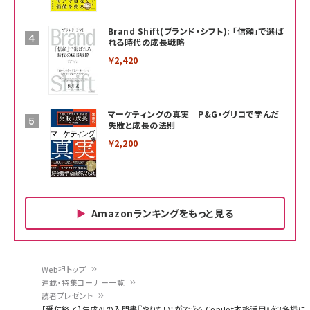
Brand Shift(ブランド・シフト): 「信頼」で選ば
れる時代の成長戦略
￥2,420
マーケティングの真実 P&G・グリコで学んだ
失敗と成長の法則
￥2,200
Amazonランキングをもっと見る
Amazon ビジネス・経済関連書籍 の売れ筋ランキン
Amazon 家電＆カメラ の売れ筋ランキング
Amazon パソコン・周辺機器 の売れ筋ランキング
グ
更新日時：2026/06/26 19:00
更新日時：2026/06/26 19:00
更新日時：2026/06/26 19:00
Web担トップ
連載・特集コーナー一覧
パ
読者プレゼント
anan(アンアン)2026/07/01号 No.2501[魅せる
KIOXIA(キオクシア) 旧東芝メモリ microSD
KIOXIA(キオクシア) 旧東芝メモリ microSD
【受付終了】生成AIの入門書『やりたい！ができる Copilot本格活用』を3名様に