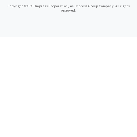
Copyright ©2026 Impress Corporation, An impress Group Company. All rights
reserved.