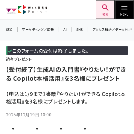
メ
Web担当者Forum
イ
検索
MENU
ン
コ
SEO
マーケティング／広告
AI
SNS
アクセス解析／データ分析
＼ 8
ン
生成
テ
るセミ
このフォームの受付は終了しました。
ン
202
読者プレゼント
ツ
▼申
seo (3538)
【受付終了】生成AIの入門書『やりたい！ができ
に
る Copilot本格活用』を3名様にプレゼント
ai (2820)
移
動
youtube (2444)
【申込は1/9まで】書籍『やりたい！ができる Copilot本
格活用』を3名様にプレゼントします。
note (2322)
セミナー (2315)
2025年12月19日 10:00
z世代 (1629)
meo (1281)