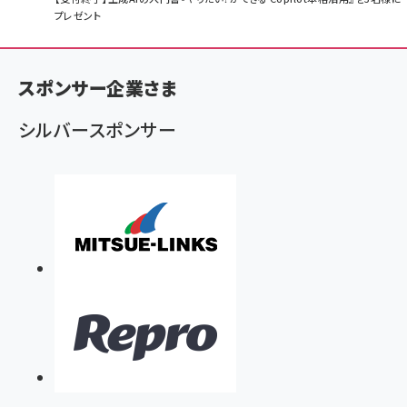
カラダ2026／宮舘涼太]
128GB UHS-I Class10 (最大読出速度
128GB UHS-I Class10 (最大読出速度
ン
プレゼント
100MB/s) Nintendo Switch動作確認済 国内
100MB/s) Nintendo Switch動作確認済 国内
￥880
サポート正規品 メーカー保証5年 KLMEA128G
サポート正規品 メーカー保証5年 KLMEA128G
く
￥2,680
￥2,680
ず
anan(アンアン)2026/06/24号 No.2500増刊
スペシャルエディション[王道エンタメの矜持／
NIMASO ガラスフィルム iPhone 17 用 保護フィ
Amazon eギフトカード - Amazonロゴ - クラ
スポンサー企業さま
BTS]
ルム 強化ガラス 耐衝撃 高透過率 指紋防止 貼りや
シック
すい ガイド枠付き いPhone17 (6.3インチ) 対応
￥1,100
￥5,000
シルバースポンサー
2枚セット DSP25F1698
￥1,599
anan(アンアン)2026/07/08号 No.2502[2026
Anker PowerLine III Flow USB-C & USB-C
年後半、あなたの恋と運命／山田涼介]
【New】Amazon Fire TV Stick HD | 手軽にスト
ケーブル Anker絡まないケーブル 240W 結束バン
リーミングをはじめよう | ストリーミングメディアプ
ド付き USB PD対応 シリコン素材採用 iPhone
￥880
レイヤー
17 / 16 / 15 / Galaxy iPad Pro MacBook
￥1,890
Pro/Air 各種対応 (1.8m ミッドナイトブラック)
￥6,980
ママ投資家が育休中に１億貯めた株式投資
アサヒ飲料 モンスター エナジー 355ml×24本
￥1,870
Anker Soundcore P31i (Bluetooth 6.1) 【完
￥4,192
全ワイヤレスイヤホン/アクティブノイズキャンセリ
ング/マルチポイント接続 / 最大50時間再生 / PSE
組織の成果を最大化する ルールのデザイン
技術基準適合】ブラック
￥5,990
サッポロ 生ビール 黒ラベル 350ml 缶 24本 ビー
￥1,980
ル ケース買い【6/30応募〆切! 黒ラベルビヤセラー
キャンペーン】
Anker PowerLine III Flow USB-C & USB-C
ケーブル Anker絡まないケーブル 240W 結束バン
￥4,857
ド付き USB PD対応 シリコン素材採用 iPhone