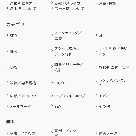
Web担ビギナー
Web担メルマガ
連載・特集
Web担について
広告出稿について
カテゴリ
マーケティング／
SEO
AI
広告
アクセス解析／
サイト制作／デザ
SNS
データ分析
イン
調査／リサーチ／
CMS
Web担当者／仕事
統計
レンサバ／システ
法律／標準規格
UX／CX
ム
広報／ネットPR
EC／ネットショップ
モバイル
メールマーケ
SEM
その他
種別
事例／インタ
解説／ノウハウ
調査データ
ビュー