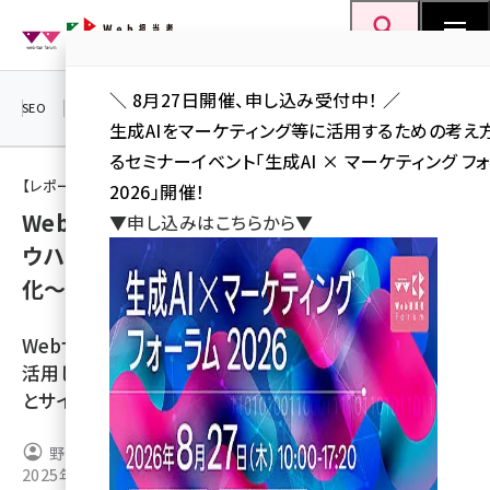
メ
Web担当者Forum
イ
検索
MENU
ン
＼ 8月27日開催、申し込み受付中！ ／
コ
SEO
マーケティング／広告
AI
SNS
アクセス解析／データ分析
生成AIをマーケティング等に活用するための考え
ン
るセミナーイベント「生成AI × マーケティング フ
テ
【レポート】Web担当者Forumミーティング 2025 秋
2026」開催！
ン
Webサイトを短期間で構築するための実践ノ
▼申し込みはこちらから▼
ツ
seo (3538)
ウハウ～事例で学ぶCMS活用とAIによる効率
に
化～
ai (2820)
移
動
youtube (2444)
Webサイトを短期間で構築するためのノウハウや、AIを
note (2322)
活用したコンテンツ制作の効率化手法をジー・サーチ
とサイトコアが解説。
セミナー (2315)
z世代 (1629)
野本 纏花
[執筆]
2025年12月18日 7:05
meo (1281)