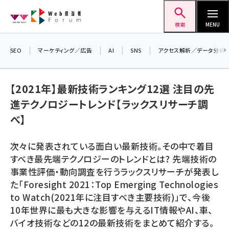
メ
Web担当者Forum
イ
検索
MENU
ン
コ
SEO
マーケティング／広告
AI
SNS
アクセス解析／データ分析
＼ 
ン
生成
テ
るセミ
【2021年】最新技術ランキング12選 注目の先
ン
202
進テクノロジートレンド【ラックスリサーチ調
ツ
seo (3524)
▼申
べ】
に
ai (2804)
移
次々に発表されている面白い最新技術。その中で着目
動
youtube (2431)
すべき最先端テクノロジーのトレンドとは? 先端技術の
事業性評価・動向調査を行うラックスリサーチが発表し
note (2312)
た「Foresight 2021：Top Emerging Technologies
セミナー (2306)
to Watch(2021年に注目すべき主要技術)」で、今後
10年世界に最も大きな影響を与えるIT情報やAI、車、
z世代 (1622)
バイオ技術などの12の最新技術をまとめて紹介する。
meo (1275)