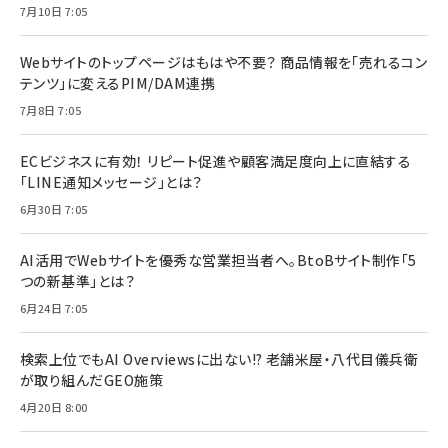
7月10日 7:05
Webサイトのトップページはもはや不要？ 商品情報を「売れるコン
テンツ」に変えるPIM/DAM連携
7月8日 7:05
ECビジネスに有効！ リピート促進や顧客満足度向上に直結する
「LINE通知メッセージ」とは？
6月30日 7:05
AI活用でWebサイトを優秀な営業担当者へ。BtoBサイト制作「5
つの新基準」とは？
6月24日 7:05
検索上位でもAI Overviewsに出ない!? 老舗米屋・八代目儀兵衛
が取り組んだGEO施策
4月20日 8:00