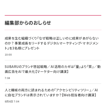
anan(アンアン)2026/07/01号 No.2501[魅せる
KIOXIA(キオクシア) 旧東芝メモリ microSD
KIOXIA(キオクシア) 旧東芝メモリ microSD
カラダ2026／宮舘涼太]
128GB UHS-I Class10 (最大読出速度
128GB UHS-I Class10 (最大読出速度
100MB/s) Nintendo Switch動作確認済 国内
100MB/s) Nintendo Switch動作確認済 国内
￥880
サポート正規品 メーカー保証5年 KLMEA128G
サポート正規品 メーカー保証5年 KLMEA128G
￥2,680
￥2,680
編集部からのおしらせ
anan(アンアン)2026/06/24号 No.2500増刊
スペシャルエディション[王道エンタメの矜持／
NIMASO ガラスフィルム iPhone 17 用 保護フィ
Amazon eギフトカード - Amazonロゴ - クラ
BTS]
ルム 強化ガラス 耐衝撃 高透過率 指紋防止 貼りや
シック
すい ガイド枠付き いPhone17 (6.3インチ) 対応
成果を生む組織づくり『なぜ戦略は正しいのに成果があがらない
￥1,100
￥5,000
2枚セット DSP25F1698
のか？ 事業成長をリードするデジタルマーケティング・マネジメン
￥1,599
ト』を3名様にプレゼント
anan(アンアン)2026/07/08号 No.2502[2026
Anker PowerLine III Flow USB-C & USB-C
年後半、あなたの恋と運命／山田涼介]
【New】Amazon Fire TV Stick HD | 手軽にスト
ケーブル Anker絡まないケーブル 240W 結束バン
10:00
リーミングをはじめよう | ストリーミングメディアプ
ド付き USB PD対応 シリコン素材採用 iPhone
￥880
レイヤー
17 / 16 / 15 / Galaxy iPad Pro MacBook
￥1,890
Pro/Air 各種対応 (1.8m ミッドナイトブラック)
SUBARUのブランド想起戦略／AI活用のカギは「量」より「質」／動
￥6,980
画広告をAIで最大化【マーケター向け講演】
ママ投資家が育休中に１億貯めた株式投資
アサヒ飲料 モンスター エナジー 355ml×24本
￥1,870
7:04
Anker Soundcore P31i (Bluetooth 6.1) 【完
￥4,192
全ワイヤレスイヤホン/アクティブノイズキャンセリ
ング/マルチポイント接続 / 最大50時間再生 / PSE
人と機械の両方に読まれるための「アクセシビリティツリー」／AI
組織の成果を最大化する ルールのデザイン
技術基準適合】ブラック
￥5,990
サッポロ 生ビール 黒ラベル 350ml 缶 24本 ビー
に自社ブランドは表示されていますか？【Web担当者向け講演】
￥1,980
ル ケース買い【6/30応募〆切! 黒ラベルビヤセラー
8月6日 7:04
キャンペーン】
Anker PowerLine III Flow USB-C & USB-C