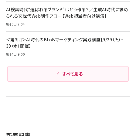
ケーブル Anker絡まないケーブル 240W 結束バン
￥4,857
ド付き USB PD対応 シリコン素材採用 iPhone
AI検索時代“選ばれるブランド”はどう作る？／生成AI時代に求め
Amazonランキングをもっと見る
17 / 16 / 15 / Galaxy iPad Pro MacBook
￥1,890
られる次世代Web制作フロー【Web担当者向け講演】
Pro/Air 各種対応 (1.8m ミッドナイトブラック)
Amazonランキングをもっと見る
8月5日 7:04
Amazonランキングをもっと見る
＜第3回＞AI時代のBtoBマーケティング実践講座【9/29（火）・
30（水）開催】
8月4日 9:00
すべて見る
新着記事