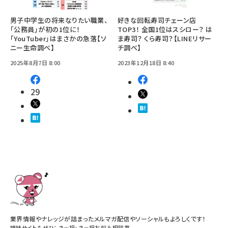
男子中学生の将来なりたい職業、
好きな回転寿司チェーン店
「公務員」が初の1位に！
TOP3！ 全国1位はスシロー？ は
「YouTuber」はまさかの急落【ソ
ま寿司？ くら寿司？【LINEリサー
ニー生命調べ】
チ調べ】
2025年8月7日 8:00
2023年12月18日 8:40
29
業界情報やナレッジが詰まったメルマガ配信やソーシャルもよろしくです！
姉妹サイトもぜひ：
ネッ担
・
ネッ担お悩み相談室