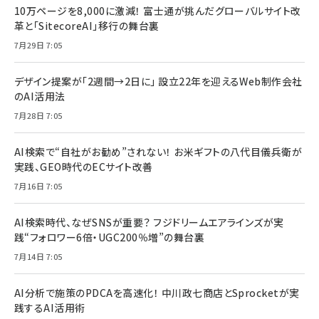
10万ページを8,000に激減！ 富士通が挑んだグローバルサイト改
革と「SitecoreAI」移行の舞台裏
7月29日 7:05
デザイン提案が「2週間→2日に」 設立22年を迎えるWeb制作会社
のAI活用法
7月28日 7:05
AI検索で“自社がお勧め”されない！ お米ギフトの八代目儀兵衛が
実践、GEO時代のECサイト改善
7月16日 7:05
AI検索時代、なぜSNSが重要？ フジドリームエアラインズが実
践“フォロワー6倍・UGC200％増”の舞台裏
7月14日 7:05
AI分析で施策のPDCAを高速化！ 中川政七商店とSprocketが実
践するAI活用術