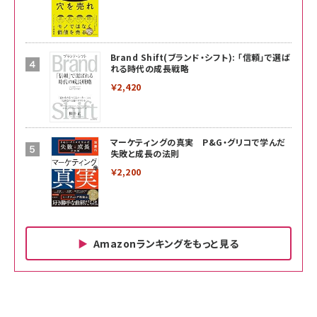
Brand Shift(ブランド・シフト): 「信頼」で選ば
れる時代の成長戦略
￥2,420
マーケティングの真実 P&G・グリコで学んだ
失敗と成長の法則
￥2,200
Amazonランキングをもっと見る
Amazon ビジネス・経済関連書籍 の売れ筋ランキン
Amazon 家電＆カメラ の売れ筋ランキング
Amazon パソコン・周辺機器 の売れ筋ランキング
グ
更新日時：2026/06/26 19:00
更新日時：2026/06/26 19:00
更新日時：2026/06/26 19:00