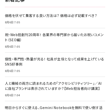
価格を伏せて集客する良い方法は？ 価格は必ず記載すべき？
8月6日 7:05
祝・Web担創刊20周年！ 各業界の専門家から届いたお祝いコメン
ト（SEO編）
8月6日 7:05
個性・専門性・熱量が光る！ 社員が主役となって成果を上げている
SNS好事例
8月6日 7:05
人と機械の両方に読まれるための「アクセシビリティツリー」／AI
に自社ブランドは表示されていますか？【Web担当者向け講演】
8月6日 7:04
明日からすぐに使える、Gemini Notebookを無料で使い倒す活