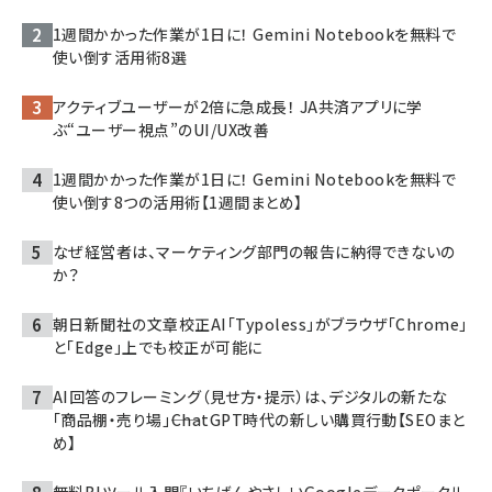
1週間かかった作業が1日に！ Gemini Notebookを無料で
使い倒す活用術8選
アクティブユーザーが2倍に急成長！ JA共済アプリに学
ぶ“ユーザー視点”のUI/UX改善
1週間かかった作業が1日に！ Gemini Notebookを無料で
使い倒す8つの活用術【1週間まとめ】
なぜ経営者は、マーケティング部門の報告に納得できないの
か？
朝日新聞社の文章校正AI「Typoless」がブラウザ「Chrome」
と「Edge」上でも校正が可能に
AI回答のフレーミング（見せ方・提示）は、デジタルの新たな
「商品棚・売り場」――ChatGPT時代の新しい購買行動【SEOまと
め】
無料BIツール入門『いちばんやさしいGoogleデータポータル