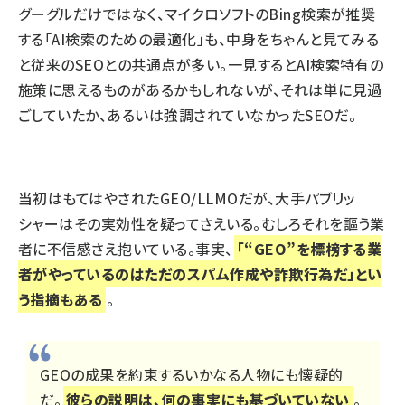
グーグルだけではなく、マイクロソフトの
Bing検索が推奨
する「AI検索のための最適化」
も、中身をちゃんと見てみる
と
従来のSEOとの共通点
が多い。一見するとAI検索特有の
施策に思えるものがあるかもしれないが、それは単に見過
ごしていたか、あるいは強調されていなかったSEOだ。
当初はもてはやされたGEO/LLMOだが、
大手パブリッ
シャーはその実効性を疑って
さえいる。むしろそれを謳う業
者に不信感さえ抱いている。事実、
「
“GEO”を標榜する業
者がやっているのはただのスパム作成や詐欺行為
だ」とい
う指摘もある
。
GEOの成果を約束するいかなる人物にも懐疑的
だ。
彼らの説明は、何の事実にも基づいていない
。