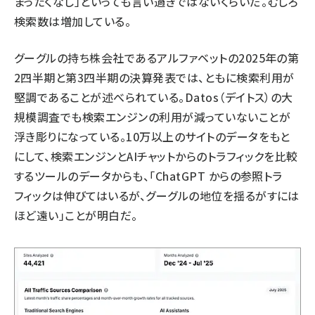
まったくなし」といっても言い過ぎではないくらいだ。むしろ
検索数は増加している。
グーグルの持ち株会社であるアルファベットの2025年の
第
2四半期
と
第3四半期
の決算発表では、ともに検索利用が
堅調であることが述べられている。
Datos（デイトス）の大
規模調査
でも検索エンジンの利用が減っていないことが
浮き彫りになっている。10万以上のサイトのデータをもと
にして、検索エンジンとAIチャットからのトラフィックを
比較
するツールのデータ
からも、「ChatGPT からの参照トラ
フィックは伸びてはいるが、グーグルの地位を揺るがすには
ほど遠い」ことが明白だ。