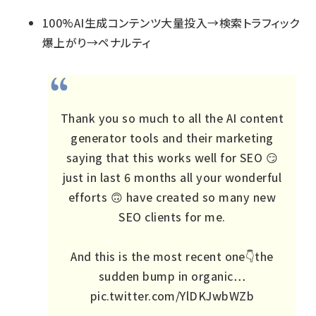
100%AI生成コンテンツ大量投入→検索トラフィック
爆上がり→ペナルティ
Thank you so much to all the AI content
generator tools and their marketing
saying that this works well for SEO 😏
just in last 6 months all your wonderful
efforts 🙃 have created so many new
SEO clients for me.
And this is the most recent one👇the
sudden bump in organic…
pic.twitter.com/YlDKJwbWZb