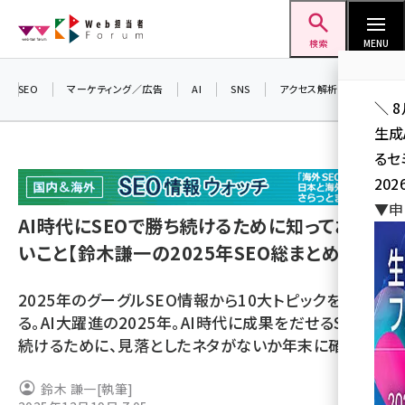
メ
Web担当者Forum
イ
検索
MENU
ン
コ
SEO
マーケティング／広告
AI
SNS
アクセス解析／データ分析
＼ 
ン
生成
テ
るセ
ン
202
ツ
seo (3538)
▼申
に
AI時代にSEOで勝ち続けるために知っておきた
ai (2820)
移
いこと【鈴木謙一の2025年SEO総まとめ】
動
youtube (2444)
2025年のグーグルSEO情報から10大トピックを振り返
note (2322)
る。AI大躍進の2025年。AI時代に成果をだせるSEOを
セミナー (2315)
続けるために、見落としたネタがないか年末に確認だ
z世代 (1629)
鈴木 謙一
[執筆]
meo (1281)