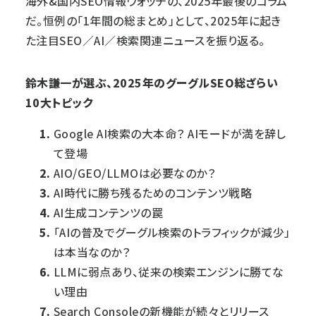
海外&国内SEO情報ウォッチの、2025年最後のコラム
だ。恒例の「1年間の総まとめ」として、2025年に起き
た注目SEO／AI／検索関連ニュースを振り返る。
鈴木謙一が選ぶ、2025年のグーグルSEO総ざらい
10大トピック
Google AI検索の大本命？ AIモードが満を辞し
て登場
AIO/GEO/LLMOは必要なのか？
AI時代に勝ち残るためのコンテンツ戦略
AI生成コンテンツの罠
「AIの普及でグーグル検索のトラフィックが減少」
は本当なのか？
LLMに弱点あり、従来の検索エンジンに勝てな
い理由
Search Consoleの新機能が続々とリリース