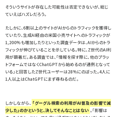
そういうサイトが存在した可能性は否定できないが、総じ
ていえばハズレだろう。
たしかに、
6割以上のサイトがAIからのトラフィックを獲得
し
ていたり、
生成AI経由の米国小売サイトへのトラフィックが
1,200%も増加
したりといった調査データは、AIからのトラ
フィックが伸びていることを示している。特に、Z世代のAI利
用が顕著だ。ある調査では、「情報を探す際に、他のプラッ
トフォームではなくChatGPTから始めるのが通例となって
いる」と回答した
Z世代ユーザーは28%
にのぼった。4人に
1人以上はChatGPTにまず尋ねるのだ。
しかしながら、
「グーグル検索の利用がAI普及の影響で減
少した」のかというと、決してそんなことはない
。「影響は