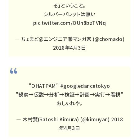
る」ということ。
シルバーバレットは無い
pic.twitter.com/OUh8bzTVNq
— ちょまど@エンジニア兼マンガ家 (@chomado)
2018年4月3日
"OHATPAM"
#googledancetokyo
"観察→仮説→分析→検証→計画→実行→看視"
おしゃれや。
— 木村賢(Satoshi Kimura) (@kimuyan)
2018
年4月3日