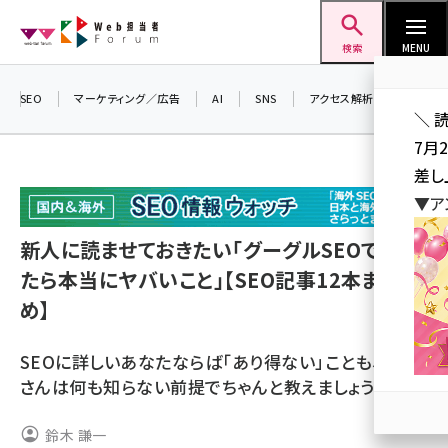
メ
Web担当者Forum
イ
検索
MENU
ン
コ
SEO
マーケティング／広告
AI
SNS
アクセス解析／データ分析
＼ 
ン
7月
テ
差し
ン
▼ア
ツ
seo (3523)
に
新人に読ませておきたい「グーグルSEOでやっ
ai (2804)
移
たら本当にヤバいこと」【SEO記事12本まと
動
youtube (2429)
め】
note (2312)
SEOに詳しいあなたならば「あり得ない」ことも、新人
セミナー (2303)
さんは何も知らない前提でちゃんと教えましょう
z世代 (1622)
鈴木 謙一
meo (1275)