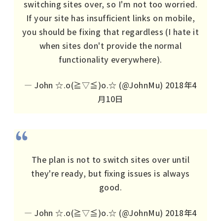
switching sites over, so I'm not too worried.
If your site has insufficient links on mobile,
you should be fixing that regardless (I hate it
when sites don't provide the normal
functionality everywhere).
— John ☆.o(≧▽≦)o.☆ (@JohnMu)
2018年4
月10日
The plan is not to switch sites over until
they're ready, but fixing issues is always
good.
— John ☆.o(≧▽≦)o.☆ (@JohnMu)
2018年4