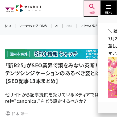
メ
Web担当者Forum
イ
検索
MENU
ン
コ
SEO
マーケティング／広告
AI
SNS
アクセス解析／データ分析
＼ 
ン
7月
テ
差し
ン
▼ア
ツ
seo (3524)
に
「新R25」がSEO業界で類をみない英断！ コン
ai (2804)
移
テンツシンジケーションのあるべき姿とは？
動
youtube (2431)
【SEO記事13本まとめ】
note (2312)
他サイトから記事提供を受けているメディアでは、
セミナー (2306)
rel="canonical"をどう設定するべきか？
z世代 (1622)
鈴木 謙一
meo (1275)