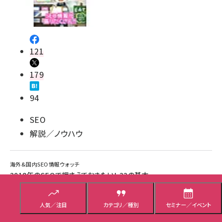
121
179
94
SEO
解説／ノウハウ
海外&国内SEO情報ウォッチ
2018年のSEOで押さえておきたい！ 22の基本
知識と最新Google情報【SEO記事12本まと
め】
人気／注目
カテゴリ／種別
セミナー／イベント
イマドキのSEOで押さえておきたい基本知識から最新グーグル情報までを22
個まとめてお届けする。グーグルのゲイリー・イリェーシュ氏が語ったものだ