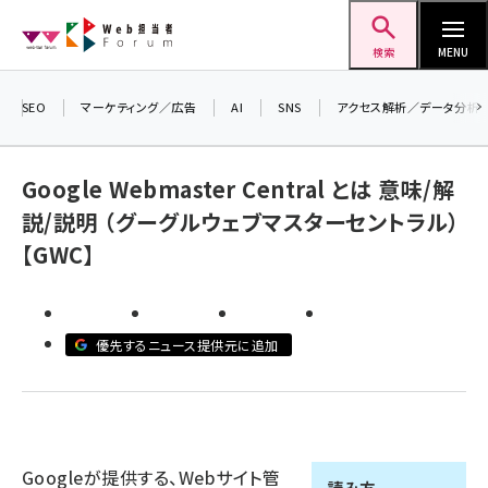
メ
Web担当者Forum
イ
検索
MENU
ン
コ
SEO
マーケティング／広告
AI
SNS
アクセス解析／データ分析
ン
テ
Google Webmaster Central とは 意味/解
ン
説/説明 （グーグルウェブマスターセントラル）
ツ
seo (3536)
【GWC】
に
ai (2818)
移
動
youtube (2444)
優先するニュース提供元に追加
note (2320)
セミナー (2313)
z世代 (1629)
Googleが提供する、Webサイト管
meo (1279)
読み方