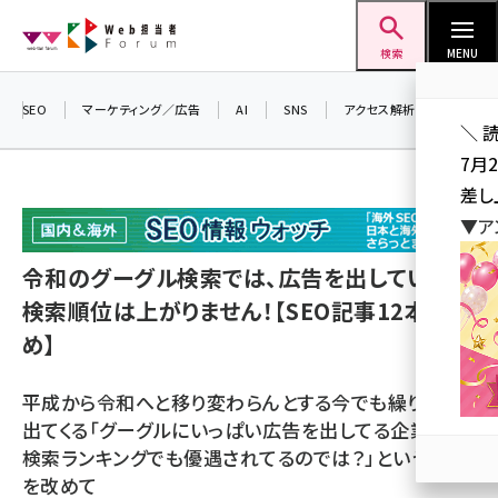
メ
Web担当者Forum
イ
検索
MENU
ン
コ
SEO
マーケティング／広告
AI
SNS
アクセス解析／データ分析
＼ 
ン
7月
テ
差し
ン
▼ア
ツ
seo (3516)
に
令和のグーグル検索では、広告を出していても
ai (2799)
移
検索順位は上がりません！【SEO記事12本まと
動
youtube (2420)
め】
note (2308)
平成から令和へと移り変わらんとする今でも繰り返し
セミナー (2296)
出てくる「グーグルにいっぱい広告を出してる企業は、
検索ランキングでも優遇されてるのでは？」という話題
z世代 (1617)
を改めて
meo (1274)