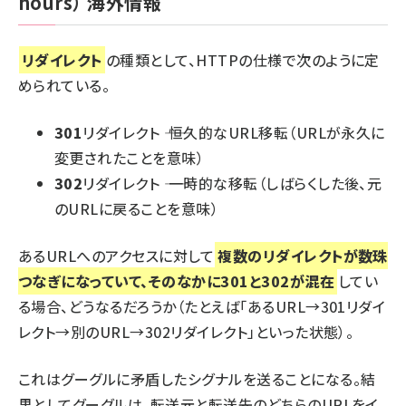
hours）
海外情報
リダイレクト
の種類として、HTTPの仕様で次のように定
められている。
301
リダイレクト ―― 恒久的なURL移転（URLが永久に
変更されたことを意味）
302
リダイレクト ―― 一時的な移転（しばらくした後、元
のURLに戻ることを意味）
あるURLへのアクセスに対して
複数のリダイレクトが数珠
つなぎになっていて、そのなかに301と302が混在
してい
る場合、どうなるだろうか（たとえば「あるURL→301リダイ
レクト→別のURL→302リダイレクト」といった状態）。
これはグーグルに矛盾したシグナルを送ることになる。結
果としてグーグルは、転送元と転送先のどちらのURLをイ