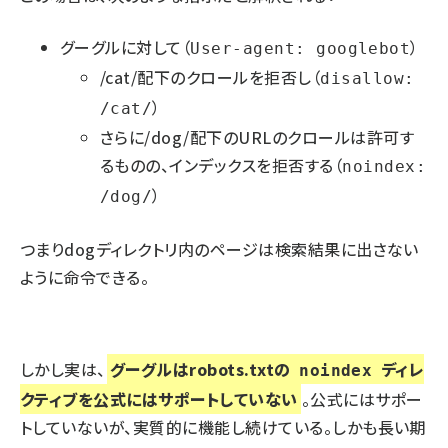
グーグルに対して（
）
User-agent: googlebot
/cat/配下のクロールを拒否し（
disallow:
）
/cat/
さらに/dog/配下のURLのクロールは許可す
るものの、インデックスを拒否する（
noindex:
）
/dog/
つまりdogディレクトリ内のページは検索結果に出さない
ように命令できる。
しかし実は、
グーグルはrobots.txtの
ディレ
noindex
クティブを公式にはサポートしていない
。公式にはサポー
トしていないが、実質的に機能し続けている。しかも長い期