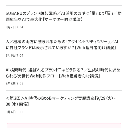
SUBARUのブランド想起戦略／AI活用のカギは「量」より「質」／動
画広告をAIで最大化【マーケター向け講演】
8月7日 7:04
人と機械の両方に読まれるための「アクセシビリティツリー」／AI
に自社ブランドは表示されていますか？【Web担当者向け講演】
8月6日 7:04
AI検索時代“選ばれるブランド”はどう作る？／生成AI時代に求め
られる次世代Web制作フロー【Web担当者向け講演】
8月5日 7:04
＜第3回＞AI時代のBtoBマーケティング実践講座【9/29（火）・
30（水）開催】
8月4日 9:00