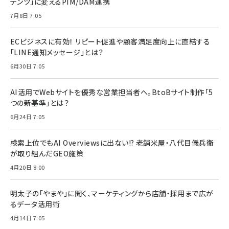
テンツ」に変えるPIM/DAM連携
7月8日 7:05
ECビジネスに有効！ リピート促進や顧客満足度向上に直結する
「LINE通知メッセージ」とは？
6月30日 7:05
AI活用でWebサイトを優秀な営業担当者へ。BtoBサイト制作「5
つの新基準」とは？
6月24日 7:05
検索上位でもAI Overviewsに出ない!? 老舗米屋・八代目儀兵衛
が取り組んだGEO施策
4月20日 8:00
明太子の「やまや」に聞く、マーケティングから店舗・採用まで広が
るデータ活用術
4月14日 7:05