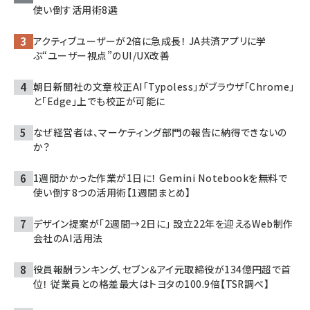
使い倒す活用術8選
アクティブユーザーが2倍に急成長！ JA共済アプリに学
ぶ“ユーザー視点”のUI/UX改善
朝日新聞社の文章校正AI「Typoless」がブラウザ「Chrome」
と「Edge」上でも校正が可能に
なぜ経営者は、マーケティング部門の報告に納得できないの
か？
1週間かかった作業が1日に！ Gemini Notebookを無料で
使い倒す8つの活用術【1週間まとめ】
デザイン提案が「2週間→2日に」 設立22年を迎えるWeb制作
会社のAI活用法
役員報酬ランキング、セブン＆アイ元取締役が134億円超で首
位！ 従業員との格差最大はトヨタの100.9倍【TSR調べ】