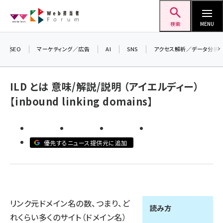
メ
Web担当者Forum
イ
検索
MENU
ン
コ
SEO
マーケティング／広告
AI
SNS
アクセス解析／データ分析
ン
テ
ILD とは 意味/解説/説明 （アイエルディー）
ン
【inbound linking domains】
ツ
seo (3538)
に
ai (2820)
移
優先するニュース提供元に追加
動
youtube (2444)
note (2322)
セミナー (2315)
リンク元ドメイン名の数、つまり、ど
z世代 (1629)
読み方
れくらい多くのサイト（ドメイン名）
meo (1281)