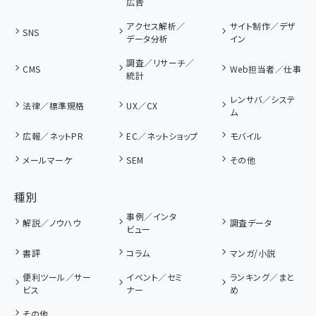
広告
アクセス解析／
サイト制作／デザ
SNS
データ分析
イン
調査／リサーチ／
CMS
Web担当者／仕事
統計
レンサバ／システ
法律／標準規格
UX／CX
ム
広報／ネットPR
EC／ネットショップ
モバイル
メールマーケ
SEM
その他
種別
事例／インタ
解説／ノウハウ
調査データ
ビュー
書評
コラム
マンガ/小説
便利ツール／サー
イベント／セミ
ランキング／まと
ビス
ナー
め
その他