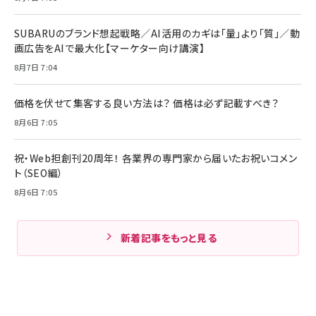
SUBARUのブランド想起戦略／AI活用のカギは「量」より「質」／動
画広告をAIで最大化【マーケター向け講演】
8月7日 7:04
価格を伏せて集客する良い方法は？ 価格は必ず記載すべき？
8月6日 7:05
祝・Web担創刊20周年！ 各業界の専門家から届いたお祝いコメン
ト（SEO編）
8月6日 7:05
新着記事をもっと見る