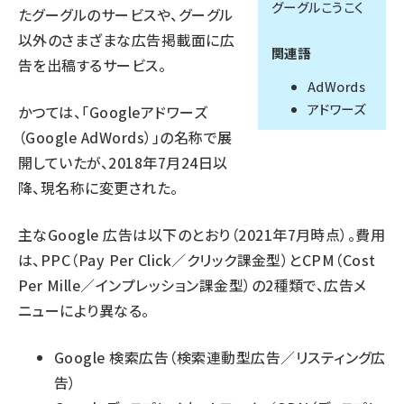
グーグルこうこく
たグーグルのサービスや、グーグル
llmo (1161)
以外のさまざまな広告掲載面に広
関連語
告を出稿するサービス。
AdWords
アドワーズ
かつては、「Googleアドワーズ
（Google AdWords）」の名称で展
開していたが、2018年7月24日以
降、現名称に変更された。
主なGoogle 広告は以下のとおり（2021年7月時点）。費用
は、PPC（Pay Per Click／クリック課金型）とCPM（Cost
Per Mille／インプレッション課金型）の2種類で、広告メ
ニューにより異なる。
Google 検索広告（検索連動型広告／リスティング広
告）