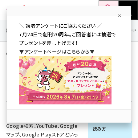
メ
Web担当者Forum
イ
検索
MENU
ン
＼ 読者アンケートにご協力ください ／
コ
SEO
マーケティング／広告
AI
SNS
アクセス解析／データ分析
7月24日で創刊20周年。ご回答者には抽選で
ン
プレゼントを差し上げます！
テ
▼アンケートページはこちらから▼
Google広告 とは 意味/解説/説明 （グーグル
ン
こうこく）
ツ
seo (3523)
に
ai (2804)
移
優先するニュース提供元に追加
動
youtube (2429)
note (2312)
セミナー (2303)
Google検索、YouTube、Google
z世代 (1622)
読み方
マップ、Google Playストアといっ
meo (1275)