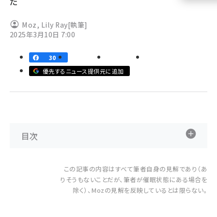
だ
llmo (1160)
Moz
,
Lily Ray
[執筆]
2025年3月10日 7:00
30
優先するニュース提供元に追加
目次
この記事の内容はすべて筆者自身の見解であり（あ
りそうもないことだが、筆者が催眠状態にある場合を
除く）、Mozの見解を反映しているとは限らない。