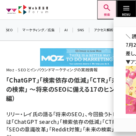
メ
Web担当者Forum
イ
検索
MENU
ン
コ
SEO
マーケティング／広告
AI
SNS
アクセス解析／データ分析
＼ 
ン
7月
テ
差し
ン
▼ア
ツ
seo (3519)
Moz - SEOとインバウンドマーケティングの実践情報
に
「ChatGPT」「検索依存の低減」「CTR」「未来
ai (2801)
移
の検索」 ～将来のSEOに備える17のヒント（後
動
youtube (2425)
編）
note (2310)
リリー・レイ氏の語る「将来のSEO」、今回扱うトピック
セミナー (2301)
は「ChatGPT search」「検索依存の低減」「CTR向上」
z世代 (1620)
「SEOの意識改革」「Reddit対策」「未来の検索」など
meo (1274)