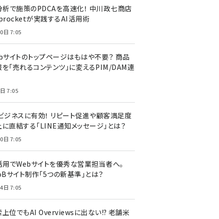
I分析で施策のPDCAを高速化！ 中川政七商店
procketが実践するAI活用術
0日 7:05
ebサイトのトップページはもはや不要？ 商品
を「売れるコンテンツ」に変えるPIM/DAM連
日 7:05
Cビジネスに有効！ リピート促進や顧客満足度
上に直結する「LINE通知メッセージ」とは？
0日 7:05
I活用でWebサイトを優秀な営業担当者へ。
oBサイト制作「5つの新基準」とは？
4日 7:05
上位でもAI Overviewsに出ない!? 老舗米