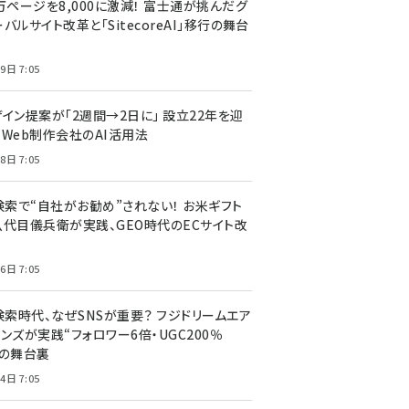
万ページを8,000に激減！ 富士通が挑んだグ
バルサイト改革と「SitecoreAI」移行の舞台
9日 7:05
ザイン提案が「2週間→2日に」 設立22年を迎
るWeb制作会社のAI活用法
8日 7:05
I検索で“自社がお勧め”されない！ お米ギフト
八代目儀兵衛が実践、GEO時代のECサイト改
6日 7:05
検索時代、なぜSNSが重要？ フジドリームエア
ンズが実践“フォロワー6倍・UGC200％
”の舞台裏
4日 7:05