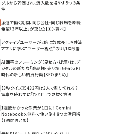
グルから評価され、流入数を増やす5つの条
件
派遣で働く期間、同じ会社・同じ職場を継続
希望「3年以上」が第1位【エン調べ】
アクティブユーザーが2倍に急成長！ JA共済
アプリに学ぶ“ユーザー視点”のUI/UX改善
AI回答のフレーミング（見せ方・提示）は、デ
ジタルの新たな「商品棚・売り場」――ChatGPT
時代の新しい購買行動【SEOまとめ】
【3秒クイズ】5433円は3人で割り切れる？
電卓を使わずに「ひと目」で見抜く方法
1週間かかった作業が1日に！ Gemini
Notebookを無料で使い倒す8つの活用術
【1週間まとめ】
無料BIツール入門『いちばんやさしい