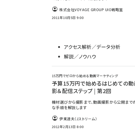
株式会社VOYAGE GROUP UIO戦略室
2011年10月5日 9:00
アクセス解析／データ分析
解説／ノウハウ
15万円でゼロから始める動画マーケティング
予算15万円で始めるはじめての動
影＆配信ステップ | 第2回
機材選びから撮影まで、動画撮影から公開まで
な手順を解説します
伊東達夫（Jストリーム）
2012年2月13日 8:00