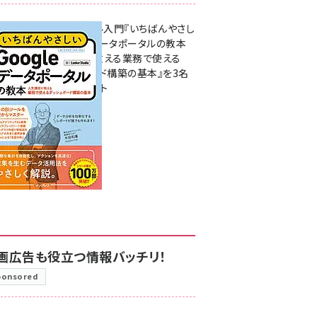
無料BIツール入門『いちばんやさし
いGoogleデータポータルの教本
人気講師が教える業務で使える
ダッシュボード構築の基本』を3名
様にプレゼント
7月31日 10:00
画広告も役立つ情報バッチリ！
ponsored