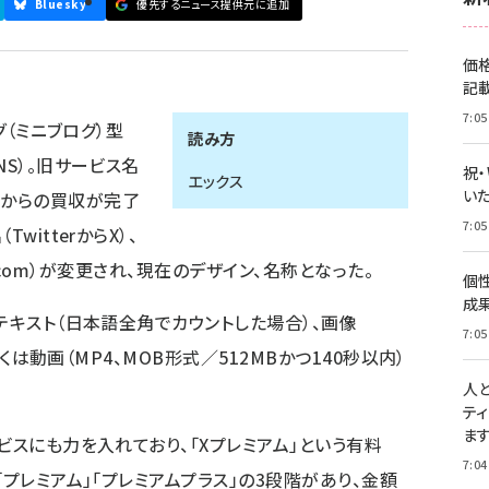
Bluesky
優先するニュース提供元に追加
価
記
7:05
グ（ミニブログ）型
読み方
NS）。旧サービス名
祝
エックス
いた
 Inc.からの買収が完了
7:05
witterからX）、
らx.com）が変更され、現在のデザイン、名称となった。
個
成
テキスト（日本語全角でカウントした場合）、画像
7:05
しくは動画（MP4、MOB形式／512MBかつ140秒以内）
人
テ
ま
ビスにも力を入れており、「Xプレミアム」という有料
7:04
「プレミアム」「プレミアムプラス」の3段階があり、金額