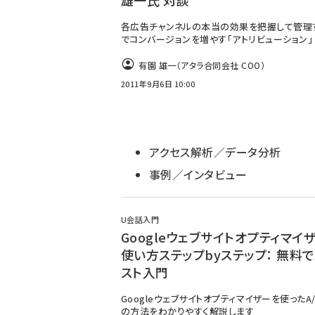
雄一氏 対談
各広告チャンネルの本当の効果を把握して管理
でコンバージョンを増やす「アトリビューション」
有園 雄一（アタラ合同会社 COO）
2011年9月6日 10:00
アクセス解析／データ分析
事例／インタビュー
U会話入門
Googleウェブサイトオプティマイ
使い方ステップbyステップ： 無料で
スト入門
Googleウェブサイトオプティマイザーを使ったA
の方法をわかりやすく解説します