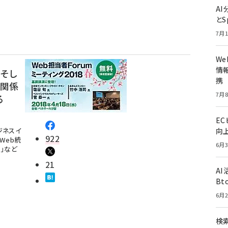
A
とS
7月1
W
情報
、そし
携
い関係
7月8
る
E
向
ジネスイ
922
Web統
6月3
」など
21
A
Bt
6月2
検索