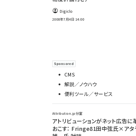
Digiclo
2008年7月4日 14:00
Sponsored
CMS
解説／ノウハウ
便利ツール／サービス
Attribution.jp分室
アトリビューションがネット広告に
おこす： Fringe81田中弦氏×ア