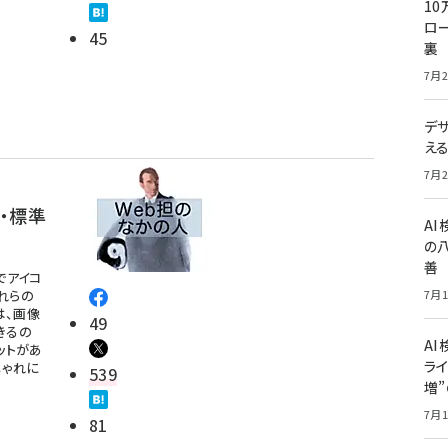
10
ロー
45
裏
7月2
デ
え
7月2
・標準
A
の
善
でアイコ
7月1
れらの
は、画像
49
きるの
AI
ットがあ
ライ
しゃれに
539
増
7月1
81