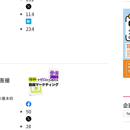
114
234
画撮
の基本的
企
50
S
28