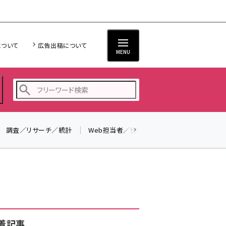
について
広告出稿について
MENU
調査／リサーチ／統計
Web担当者／仕事
法律／標準規格
seo (3519)
ai (2801)
youtube (2425)
note (2310)
セミナー (2301)
着記事