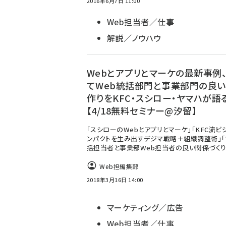
2016年6月7日 11:00
Web担当者／仕事
解説／ノウハウ
Webとアプリとマーケの最新事例
てWeb統括部門と事業部門の良
作りをKFC・スシロー・ヤマハが語
【4/18無料セミナー@汐留】
「スシローのWebとアプリとマーケ」「KFC流ビ
ンパクトを生み出すデジマ戦略＋組織調整術」「
括担当者と事業部Web担当者の良い関係づくり
Web担編集部
2018年3月16日 14:00
マーケティング／広告
Web担当者／仕事