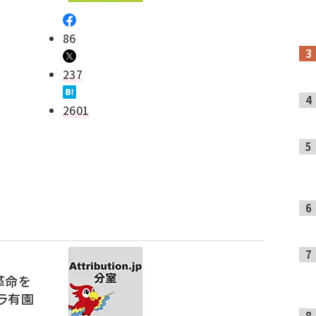
86
237
2601
革命を
タラ有園