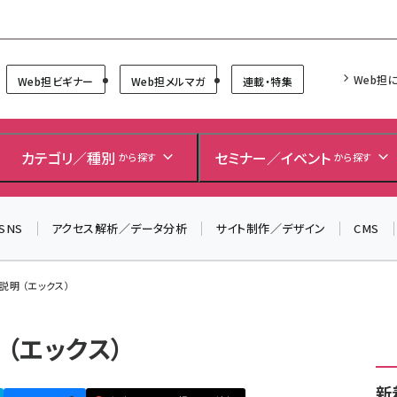
Forum
Web担
Web担ビギナー
Web担メルマガ
連載・特集
カテゴリ／種別
セミナー／イベント
から探す
から探す
SNS
アクセス解析／データ分析
サイト制作／デザイン
CMS
/説明 （エックス）
 （エックス）
新