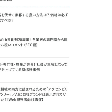
z世代 (1620)
格を伏せて集客する良い方法は？ 価格は必ず
meo (1274)
載すべき？
llmo (1160)
・Web担創刊20周年！ 各業界の専門家から届
お祝いコメント（SEO編）
性・専門性・熱量が光る！ 社員が主役となって
果を上げているSNS好事例
と機械の両方に読まれるための「アクセシビリ
ィツリー」／AIに自社ブランドは表示されてい
すか？【Web担当者向け講演】