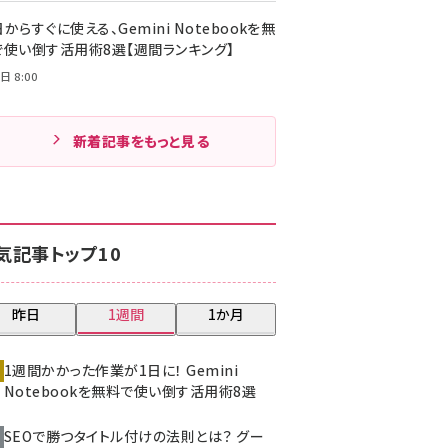
からすぐに使える、Gemini Notebookを無
で使い倒す活用術8選【週間ランキング】
日 8:00
新着記事をもっと見る
気記事トップ10
昨日
1週間
1か月
1週間かかった作業が1日に！ Gemini
Notebookを無料で使い倒す活用術8選
SEOで勝つタイトル付けの法則とは？ グー