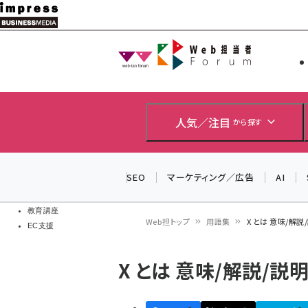
メ
イ
Web担当者
Web担当者
ン
EC担当者
コ
製品導入
ン
企業IT
ソフト開発
テ
人気／注目
から探す
IoT・AI
ン
DCクラウド
研究・調査
ツ
SEO
マーケティング／広告
AI
エネルギー
に
ドローン
移
教育講座
Web担トップ
用語集
X とは 意味/解説
EC支援
動
パ
X とは 意味/解説/説明
ン
く