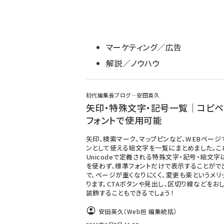
マーケティング／広告
解説／ノウハウ
初代編集長ブログ―安田英久
矢印・特殊文字・記号一覧｜コピペ
フォントで使用可能
矢印、検索マーク、マップピンなど、WEBページ
ンとして使える絵文字を一覧にまとめました。こ
Unicodeで定義される特殊文字・記号・絵文字
を使わず、標準フォントだけで表示することがで
で、ページが重くなりにくく、変更も楽というメリ
ります。CTAボタンや見出し、区切り線などをお
装飾することもできるでしょう！
安田英久（Web担 編集統括）