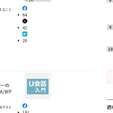
すること
64
42
28
ザーの
A/Bテ
読
/Bテスト
191