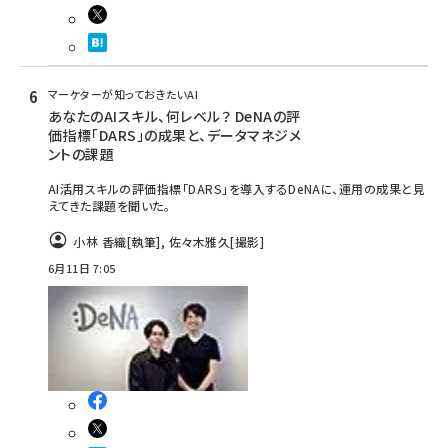
マーケターが知っておきたいAI
あなたのAIスキル、何レベル？ DeNAの評
価指標「DARS」の成果と、データマネジメ
ントの課題
AI活用スキルの評価指標「DARS」を導入するDeNAに、運用の成果と見
えてきた課題を聞いた。
小林 香織
[執筆]
,
佐々木雅久
[撮影]
6月11日 7:05