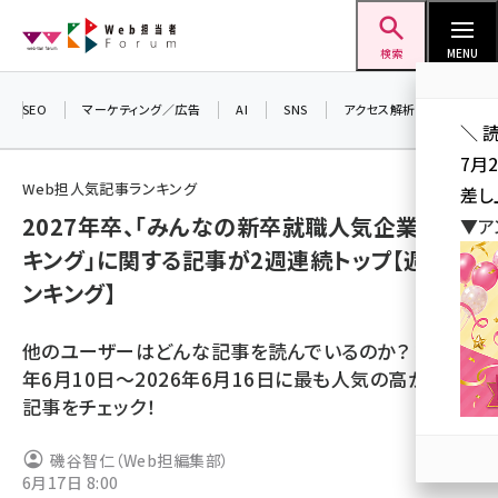
メ
Web担当者Forum
イ
検索
MENU
ン
コ
SEO
マーケティング／広告
AI
SNS
アクセス解析／データ分析
＼ 
ン
7月
テ
Web担人気記事ランキング
差し
ン
2027年卒、「みんなの新卒就職人気企業ラン
▼ア
ツ
seo (3523)
キング」に関する記事が2週連続トップ【週間ラ
に
ンキング】
ai (2804)
移
動
youtube (2429)
他のユーザーはどんな記事を読んでいるのか？ 2026
note (2312)
年6月10日～2026年6月16日に最も人気の高かった
記事をチェック！
セミナー (2303)
z世代 (1622)
磯谷智仁（Web担編集部）
6月17日 8:00
meo (1275)