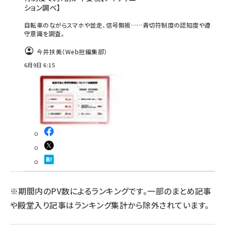
ション調べ】
自転車のながらスマホや並走、信号無視……青切符制度の認知度や遵
守意識を調査。
今井扶美（Web担編集部）
6月9日 6:15
※期間内のPV数によるランキングです。一部のまとめ記事
や殿堂入り記事はランキング集計から除外されています。