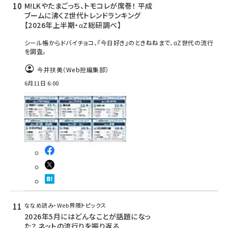
M!LKやたまごっち、トモコレが席巻！ 平成
ブームに沸くZ世代トレンドランキング
【2026年上半期・αZ総研調べ】
シール帳からドバイチョコ、『今日好き』のときねねまで、αZ世代の流行
を調査。
今井扶美（Web担編集部）
6月11日 6:00
ななめ読み・Web界隈トピックス
2026年5月にはどんなことが話題になっ
た？ ネットの流行りを振り返る