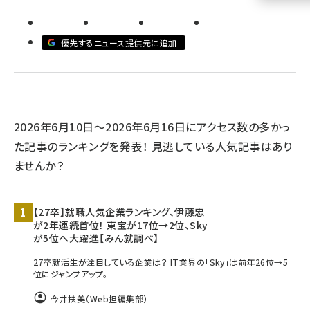
llmo (1161)
優先するニュース提供元に追加
2026年6月10日～2026年6月16日にアクセス数の多かっ
た記事のランキングを発表！ 見逃している人気記事はあり
ませんか？
【27卒】就職人気企業ランキング、伊藤忠
が2年連続首位！ 東宝が17位→2位、Sky
が5位へ大躍進【みん就調べ】
27卒就活生が注目している企業は？ IT業界の「Sky」は前年26位→5
位にジャンプアップ。
今井扶美（Web担編集部）