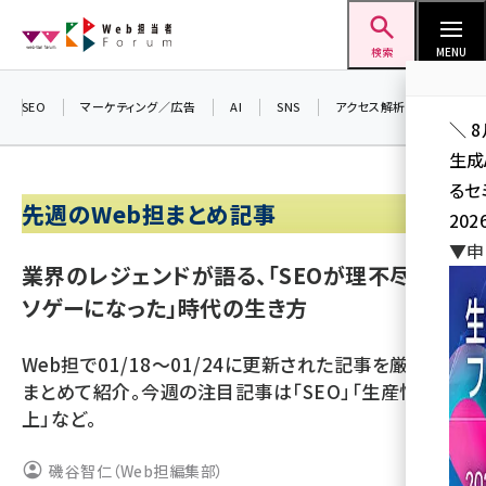
メ
Web担当者Forum
イ
検索
MENU
ン
コ
SEO
マーケティング／広告
AI
SNS
アクセス解析／データ分析
＼ 
ン
生成
テ
るセ
ン
先週のWeb担まとめ記事
202
ツ
seo (3526)
▼申
に
業界のレジェンドが語る、「SEOが理不尽なク
ai (2807)
移
ソゲーになった」時代の生き方
動
youtube (2434)
Web担で01/18～01/24に更新された記事を厳選して
note (2312)
まとめて紹介。今週の注目記事は「SEO」「生産性向
セミナー (2307)
上」など。
z世代 (1622)
磯谷智仁（Web担編集部）
meo (1275)