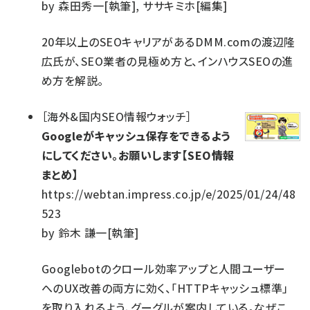
by
森田秀一[執筆], ササキミホ[編集]
20年以上のSEOキャリアがあるDMM.comの渡辺隆
広氏が、SEO業者の見極め方と、インハウスSEOの進
め方を解説。
［
海外&国内SEO情報ウォッチ
］
Googleがキャッシュ保存をできるよう
にしてください。お願いします【SEO情報
まとめ】
https://webtan.impress.co.jp/e/2025/01/24/48
523
by
鈴木 謙一[執筆]
Googlebotのクロール効率アップと人間ユーザー
へのUX改善の両方に効く、「HTTPキャッシュ標準」
を取り入れるよう、グーグルが案内している。なぜこ