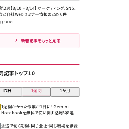
第2週【8/10～8/14】 マーケティング、SNS、
Cなど各社Webセミナー情報まとめ 6件
日 10:00
新着記事をもっと見る
気記事トップ10
昨日
1週間
1か月
1週間かかった作業が1日に！ Gemini
Notebookを無料で使い倒す活用術8選
派遣で働く期間、同じ会社・同じ職場を継続