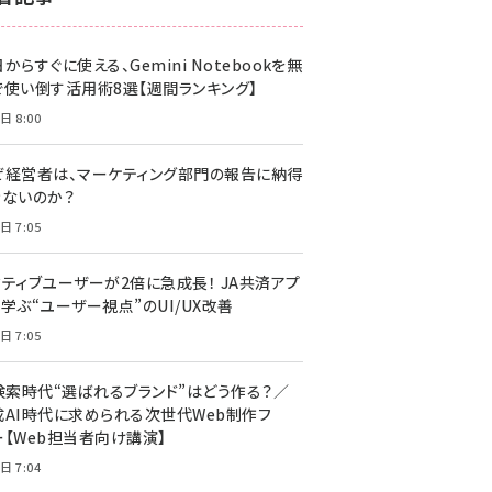
z世代 (1617)
からすぐに使える、Gemini Notebookを無
meo (1274)
で使い倒す活用術8選【週間ランキング】
llmo (1155)
日 8:00
ぜ経営者は、マーケティング部門の報告に納得
きないのか？
日 7:05
クティブユーザーが2倍に急成長！ JA共済アプ
学ぶ“ユーザー視点”のUI/UX改善
日 7:05
I検索時代“選ばれるブランド”はどう作る？／
成AI時代に求められる次世代Web制作フ
ー【Web担当者向け講演】
日 7:04