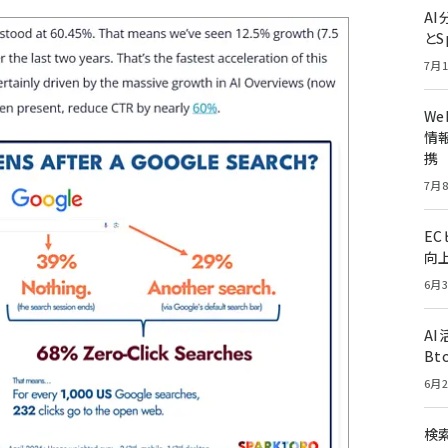
A
とS
7月1
W
情報
携
7月8
E
向
6月3
A
Bt
6月2
検索