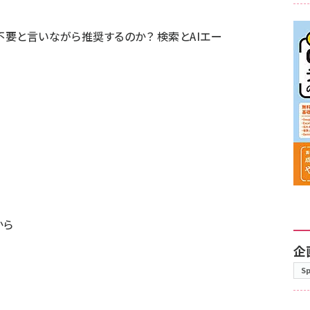
xtを不要と言いながら推奨するのか？ 検索とAIエー
から
企
S