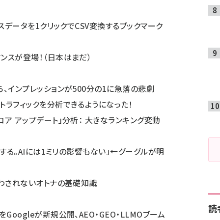
マンスデータを1クリックでCSV変換するブックマーク
マンスが登場！（日本はまだ）
たら、インプレッションが500分の1に急落の悲劇
のトラフィックを分析できるようになった！
のコア アップデート」分析： 大きなランキング変動
無視する。AIには1ミリの影響もない」←グーグルが明
に惑わされないオトナの基礎知識
読
Googleが新規公開、AEO・GEO・LLMOブーム