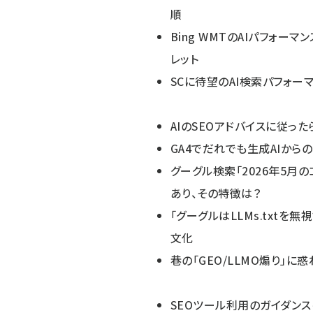
順
Bing WMTのAIパフォー
レット
SCに待望のAI検索パフォー
AIのSEOアドバイスに従っ
GA4でだれでも生成AIから
グーグル検索「2026年5月
あり、その特徴は？
「グーグルはLLMs.txtを
文化
巷の「GEO/LLMO煽り」
SEOツール利用のガイダンスを