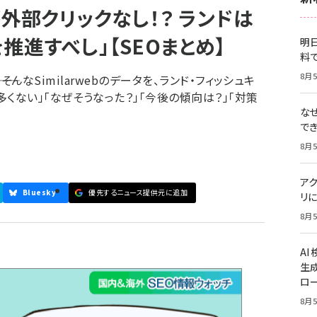
が外部クリックなし！？ ランドは
推進すべし」【SEOまとめ】
明日
料
8月5
―― そんなSimilarwebのデータを、ランド・フィッシュキ
くない」「なぜそうなった？」「今後の傾向は？」「対策
な
で
8月5
ア
Bluesky
優先するニュース提供元に追加
リに
8月5
A
生
ロ
8月5