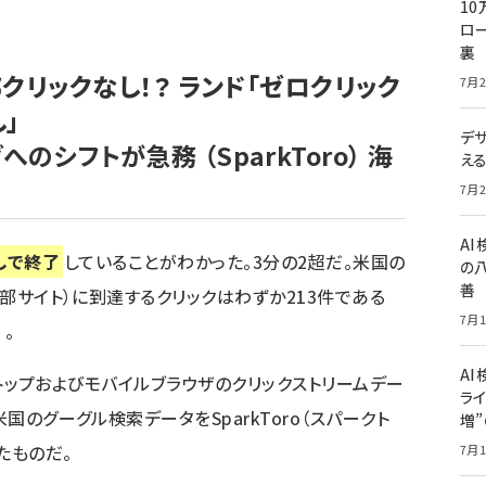
10
ロー
裏
部クリックなし！？ ランド「ゼロクリック
7月2
」
デ
グへのシフトが急務
（SparkToro）
海
え
7月2
A
なしで終了
していることがわかった。3分の2超だ。米国の
の
善
外部サイト）に到達するクリックはわずか213件である
7月1
。
AI
デスクトップおよびモバイルブラウザのクリックストリームデー
ライ
米国のグーグル検索データをSparkToro（スパークト
増
たものだ。
7月1