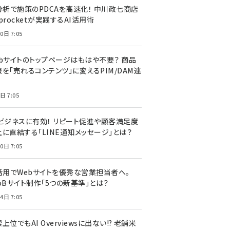
I分析で施策のPDCAを高速化！ 中川政七商店
procketが実践するAI活用術
0日 7:05
ebサイトのトップページはもはや不要？ 商品
を「売れるコンテンツ」に変えるPIM/DAM連
日 7:05
Cビジネスに有効！ リピート促進や顧客満足度
上に直結する「LINE通知メッセージ」とは？
0日 7:05
I活用でWebサイトを優秀な営業担当者へ。
oBサイト制作「5つの新基準」とは？
4日 7:05
上位でもAI Overviewsに出ない!? 老舗米