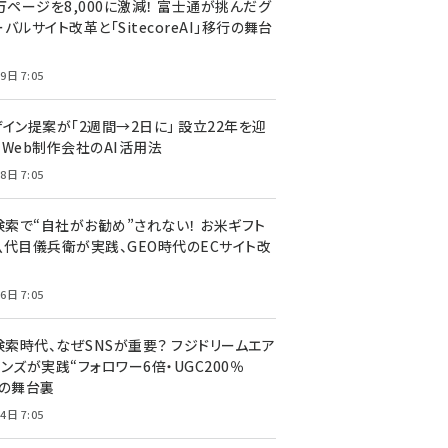
万ページを8,000に激減！ 富士通が挑んだグ
バルサイト改革と「SitecoreAI」移行の舞台
9日 7:05
ザイン提案が「2週間→2日に」 設立22年を迎
るWeb制作会社のAI活用法
8日 7:05
I検索で“自社がお勧め”されない！ お米ギフト
八代目儀兵衛が実践、GEO時代のECサイト改
6日 7:05
検索時代、なぜSNSが重要？ フジドリームエア
ンズが実践“フォロワー6倍・UGC200％
”の舞台裏
4日 7:05