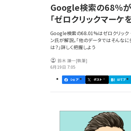
Google検索の68%
ず
「ゼロクリックマーケを
Google検索の68.01%はゼロクリック 
ン氏が解説。「他のデータではそんなに多
は？」詳しく把握しよう
鈴木 謙一
[執筆]
6月19日 7:05
シェア
ポスト
はてブ