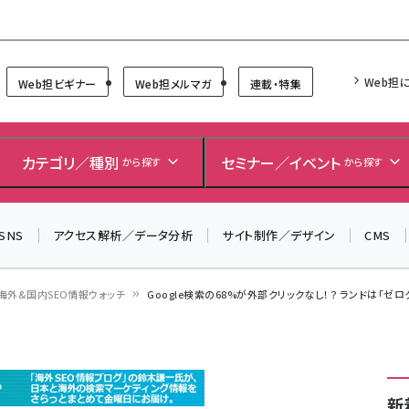
Forum
Web担
Web担ビギナー
Web担メルマガ
連載・特集
＼ 読者アンケートにご協力ください ／
7月24日で創刊20周年。ご回答者には抽選でプレゼントを
カテゴリ／種別
セミナー／イベント
から探す
から探す
差し上げます！
▼アンケートページはこちらから▼
SNS
アクセス解析／データ分析
サイト制作／デザイン
CMS
海外&国内SEO情報ウォッチ
Google検索の68%が外部クリックなし！？ ランドは「ゼ
新