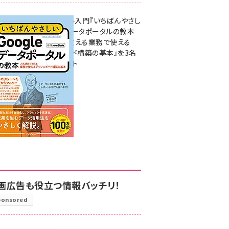
無料BIツール入門『いちばんやさし
いGoogleデータポータルの教本
人気講師が教える業務で使える
ダッシュボード構築の基本』を3名
様にプレゼント
7月31日 10:00
画広告も役立つ情報バッチリ！
ponsored