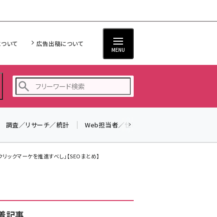
について
広告出稿について
MENU
調査／リサーチ／統計
Web担当者／仕事
法律／標準規格
seo (3516)
ai (2799)
ロクリックマーケを推進すべし」【SEOまとめ】
youtube (2420)
note (2308)
セミナー (2296)
着記事