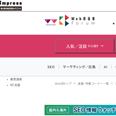
メ
イ
Web担当者
Web担当者
ン
EC担当者
コ
製品導入
ン
企業IT
ソフト開発
テ
人気／注目
から探す
IoT・AI
ン
DCクラウド
研究・調査
ツ
SEO
マーケティング／広告
AI
エネルギー
に
ドローン
移
教育講座
Web担トップ
連載・特集コーナー一覧
EC支援
動
パ
ン
く