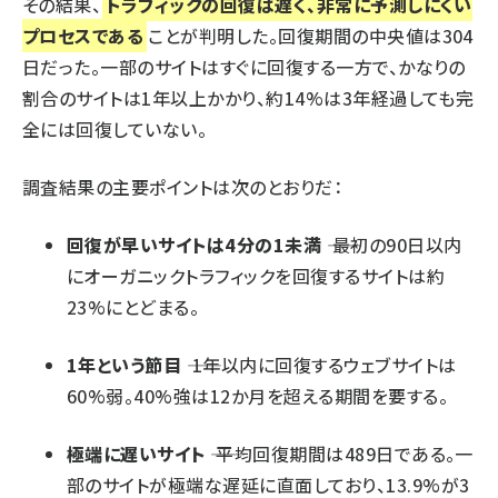
その結果、
トラフィックの回復は遅く、非常に予測しにくい
プロセスである
ことが判明した。回復期間の中央値は304
日だった。一部のサイトはすぐに回復する一方で、かなりの
割合のサイトは1年以上かかり、約14%は3年経過しても完
全には回復していない。
調査結果の主要ポイントは次のとおりだ：
回復が早いサイトは4分の1未満
―― 最初の90日以内
にオーガニックトラフィックを回復するサイトは約
23%にとどまる。
1年という節目
―― 1年以内に回復するウェブサイトは
60%弱。40%強は12か月を超える期間を要する。
極端に遅いサイト
―― 平均回復期間は489日である。一
部のサイトが極端な遅延に直面しており、13.9%が3