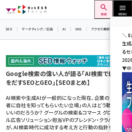
メ
Web担当者Forum
イ
検索
MENU
ン
コ
SEO
マーケティング／広告
AI
SNS
アクセス解析／データ分析
＼ 
ン
生成
テ
るセ
ン
202
ツ
seo (3524)
▼申
に
Google検索の偉い人が語る「AI検索で結果
ai (2804)
移
をだすSEOとGEO」【SEOまとめ】
動
youtube (2431)
AI検索や生成AIが一般的になった現在、企業の「消費
note (2312)
者に自社を知ってもらいたい立場」の人はどう動けば
セミナー (2306)
いいのだろうか？ グーグルの検索&コマース グローバ
ル広告ソリューション担当VPのブレンドン・クラハム氏
z世代 (1622)
が、AI検索時代に成功する考え方と行動の指針を教え
meo (1275)