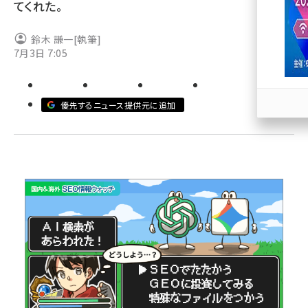
てくれた。
llmo (1163)
鈴木 謙一
[執筆]
7月3日 7:05
優先するニュース提供元に追加