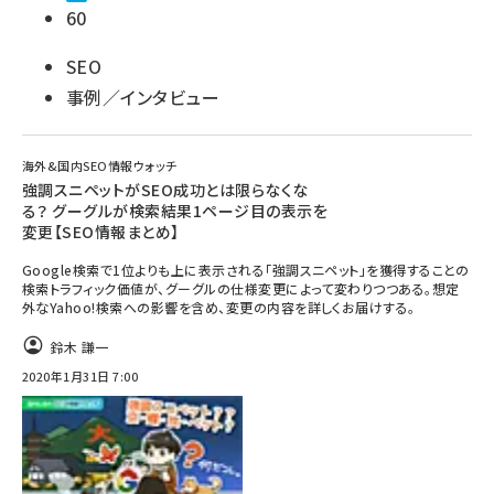
60
SEO
事例／インタビュー
海外&国内SEO情報ウォッチ
強調スニペットがSEO成功とは限らなくな
る？ グーグルが検索結果1ページ目の表示を
変更【SEO情報まとめ】
Google検索で1位よりも上に表示される「強調スニペット」を獲得することの
検索トラフィック価値が、グーグルの仕様変更によって変わりつつある。想定
外なYahoo!検索への影響を含め、変更の内容を詳しくお届けする。
鈴木 謙一
2020年1月31日 7:00