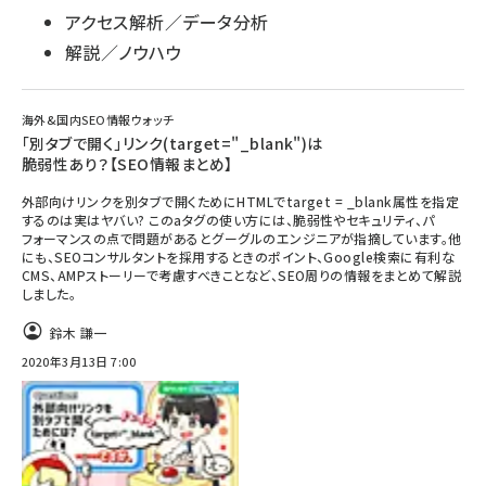
アクセス解析／データ分析
解説／ノウハウ
海外&国内SEO情報ウォッチ
「別タブで開く」リンク(target="_blank")は
脆弱性あり？【SEO情報まとめ】
外部向けリンクを別タブで開くためにHTMLでtarget = _blank属性を指定
するのは実はヤバい? このaタグの使い方には、脆弱性やセキュリティ、パ
フォーマンスの点で問題があるとグーグルのエンジニアが指摘しています。他
にも、SEOコンサルタントを採用するときのポイント、Google検索に有利な
CMS、AMPストーリーで考慮すべきことなど、SEO周りの情報をまとめて解説
しました。
鈴木 謙一
2020年3月13日 7:00