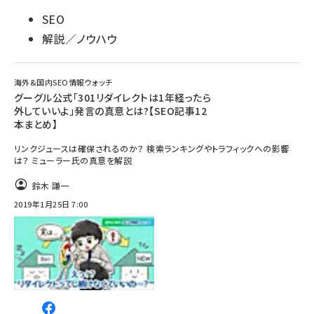
SEO
解説／ノウハウ
海外&国内SEO情報ウォッチ
グーグル公式「301リダイレクトは1年経ったら
外していいよ」発言の真意とは?【SEO記事12
本まとめ】
リンクジュースは確保されるのか？ 検索ランキングやトラフィックへの影響
は？ ミューラー氏の真意を解説
鈴木 謙一
2019年1月25日 7:00