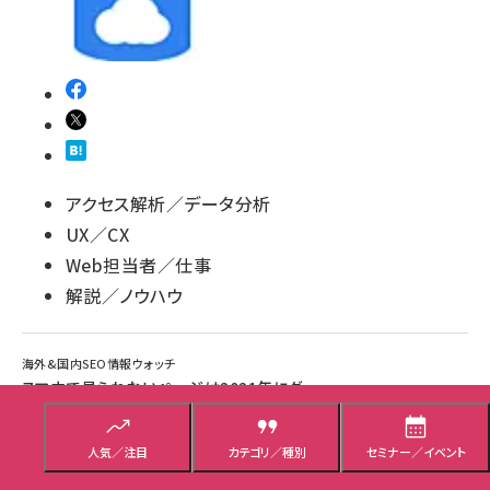
アクセス解析／データ分析
UX／CX
Web担当者／仕事
解説／ノウハウ
海外&国内SEO情報ウォッチ
スマホで見られないページは2021年にグー
グルから消える!? MFI強制移行で【SEO情報
まとめ】
人気／注目
カテゴリ／種別
セミナー／イベント
2021年3月以降、あなたのサイトはグーグル検索から消えてしまうかもしれ
ない ―― グーグルが来年以降に予定しているMFIへの強制移行で、スマホからア