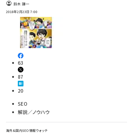
鈴木 謙一
2018年2月23日 7:00
63
87
20
SEO
解説／ノウハウ
海外&国内SEO情報ウォッチ