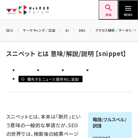
メ
Web担当者Forum
イ
検索
MENU
ン
コ
SEO
マーケティング／広告
AI
SNS
アクセス解析／データ分析
ン
テ
スニペット とは 意味/解説/説明 【snippet】
ン
ツ
seo (3528)
に
優先するニュース提供元に追加
ai (2811)
移
動
youtube (2439)
note (2315)
セミナー (2308)
スニペットとは、本来は「断片」とい
略語/フルスペル/
う意味の一般的な単語だが、SEO
訳語
z世代 (1623)
の世界では、検索後の結果ページ
snippet
meo (1277)