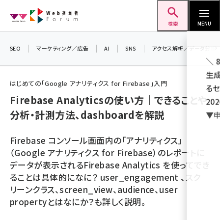
メ
Web担当者Forum
イ
検索
MENU
ン
コ
SEO
マーケティング／広告
AI
SNS
アクセス解析／データ分析
＼ 
ン
生成
テ
はじめての「Google アナリティクス for Firebase」入門
るセ
ン
Firebase Analyticsの使い方｜できることや
202
ツ
seo (3528)
分析・計測方法、dashboardを解説
▼申
に
ai (2811)
移
Firebase コンソール画面内の「アナリティクス」
動
youtube (2439)
（Google アナリティクス for Firebase）のレポートに
データが表示されるFirebase Analytics を使ってでき
note (2315)
ることは具体的になに？ user_engagement 、スク
セミナー (2308)
リーンクラス、screen_view、audience、user
propertyとはなにか？も詳しく説明。
z世代 (1623)
meo (1277)