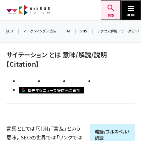
メ
Web担当者Forum
イ
検索
MENU
ン
コ
SEO
マーケティング／広告
AI
SNS
アクセス解析／データ分析
ン
テ
サイテーション とは 意味/解説/説明
ン
【Citation】
ツ
seo (3523)
に
ai (2804)
移
優先するニュース提供元に追加
動
youtube (2429)
note (2312)
セミナー (2303)
言葉としては「引用」「言及」という
z世代 (1622)
略語/フルスペル/
意味。 SEOの世界では「リンクでは
訳語
meo (1275)