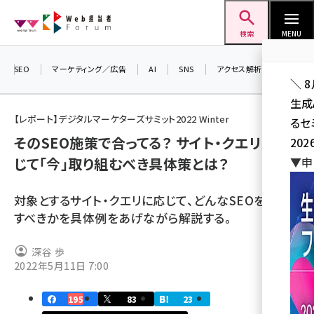
メ
Web担当者Forum
イ
検索
MENU
ン
コ
SEO
マーケティング／広告
AI
SNS
アクセス解析／データ分析
＼ 
ン
生成
テ
【レポート】デジタルマーケターズサミット2022 Winter
るセ
ン
そのSEO施策で合ってる？ サイト・クエリに応
202
ツ
seo (3528)
じて「今」取り組むべき具体策とは？
▼申
に
ai (2811)
移
対象とするサイト・クエリに応じて、どんなSEOを選択
動
youtube (2439)
すべきかを具体例をあげながら解説する。
note (2315)
深谷 歩
セミナー (2308)
2022年5月11日 7:00
z世代 (1623)
195
83
23
meo (1277)