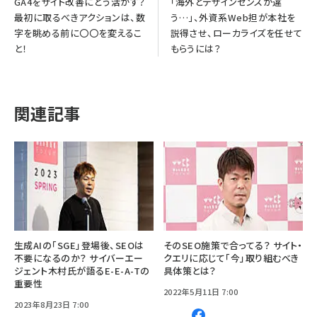
GA4をサイト改善にどう活かす？
「海外とデザインセンスが違
最初に取るべきアクションは、数
う…」、外資系Web担が本社を
字を眺める前に〇〇を変えるこ
説得させ、ローカライズを任せて
と！
もらうには？
関連記事
生成AIの「SGE」登場後、SEOは
そのSEO施策で合ってる？ サイト・
不要になるのか？ サイバーエー
クエリに応じて「今」取り組むべき
ジェント木村氏が語るE-E-A-Tの
具体策とは？
重要性
2022年5月11日 7:00
2023年8月23日 7:00