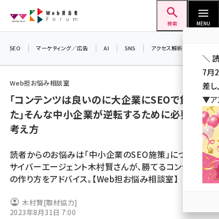
メ
Web担当者Forum
イ
検索
MENU
ン
コ
SEO
マーケティング／広告
AI
SNS
アクセス解析／データ分析
＼ 
ン
7月
テ
Web担お悩み相談室
差し
ン
「コンテンツは良いのに大企業にSEOで負け
▼ア
ツ
seo (3524)
た」そんな中小企業が逆転するために必要な
に
考え方
ai (2804)
移
動
youtube (2431)
読者からのお悩みは「中小企業のSEO施策」について。
note (2312)
サイバーエージェント木村賢さんが、勝てるコンテンツ
の作り方をアドバイス。【Web担お悩み相談室】
セミナー (2306)
z世代 (1622)
木村賢
[取材協力]
2023年8月31日 7:00
meo (1275)