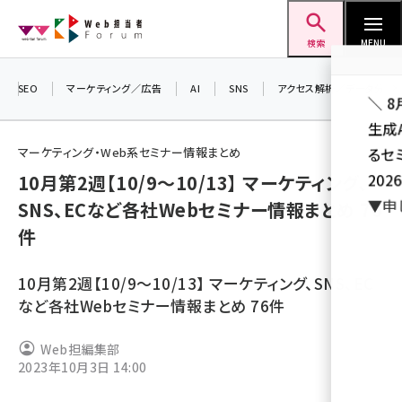
メ
Web担当者Forum
イ
検索
MENU
ン
コ
SEO
マーケティング／広告
AI
SNS
アクセス解析／データ分析
＼ 
ン
生成
テ
マーケティング・Web系セミナー情報まとめ
るセ
ン
10月第2週【10/9～10/13】 マーケティング、
202
ツ
seo (3526)
SNS、ECなど各社Webセミナー情報まとめ 76
▼申
に
件
ai (2807)
移
動
youtube (2434)
10月第2週【10/9～10/13】 マーケティング、SNS、EC
note (2312)
など各社Webセミナー情報まとめ 76件
セミナー (2307)
Web担編集部
2023年10月3日 14:00
z世代 (1622)
meo (1275)