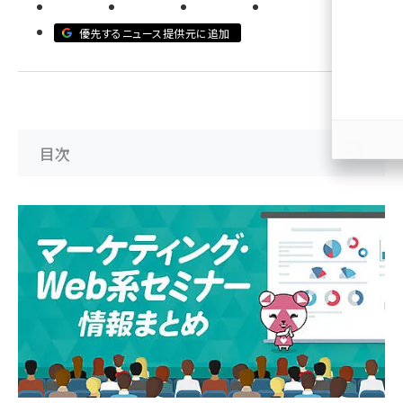
llmo (1163)
優先するニュース提供元に追加
目次