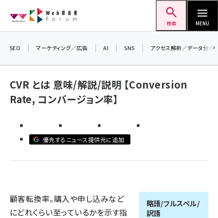
メ
Web担当者Forum
イ
検索
MENU
ン
コ
SEO
マーケティング／広告
AI
SNS
アクセス解析／データ分析
ン
テ
CVR とは 意味/解説/説明 【Conversion
ン
Rate, コンバージョン率】
ツ
seo (3528)
に
ai (2811)
移
優先するニュース提供元に追加
動
youtube (2439)
note (2315)
セミナー (2308)
顧客転換率。購入や申し込みなど
z世代 (1623)
略語/フルスペル/
にどれくらい至っているかを示す指
訳語
meo (1277)