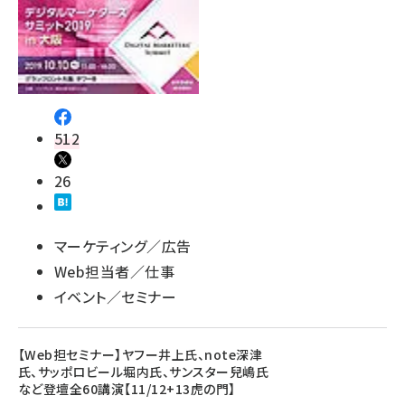
512
26
マーケティング／広告
Web担当者／仕事
イベント／セミナー
【Web担セミナー】ヤフー井上氏、note深津
氏、サッポロビール堀内氏、サンスター兒嶋氏
など登壇全60講演【11/12+13虎の門】