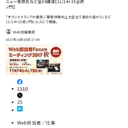
ニュー菅原氏など全50講演【11/14+15@虎
ノ門】
「オウンドメディアの裏側」「顧客体験向上を全社で進めた道のり」など
11/14+15虎ノ門ヒルズにて開催。
Web担編集部
2017年10月16日 17:09
1510
25
Web担当者／仕事