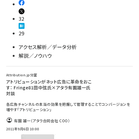
32
29
アクセス解析／データ分析
解説／ノウハウ
Attribution.jp分室
アトリビューションがネット広告に革命をおこ
す： Fringe81田中弦氏×アタラ有園雄一氏
対談
各広告チャンネルの本当の効果を把握して管理することでコンバージョンを
増やす「アトリビューション」
有園 雄一（アタラ合同会社 COO）
2011年9月6日 10:00