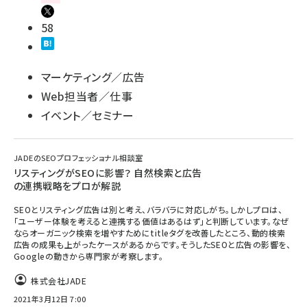
58
マーケティング／広告
Web担当者／仕事
イベント／セミナー
JADEのSEOプロフェッショナル相談室
リスティングがSEOに影響？ 自然検索と広告
の連携戦略をプロが解説
SEOとリスティング広告は別と考え、バラバラに対応しがち。しかしプロは、
「ユーザー体験を考えると連携する価値はあるはず」と判断しています。なぜ
ならオーガニック検索を増やすためにtitleタグを改善したところ、動的検索
広告の成果も上がったケースがあるからです。そうしたSEOと広告の影響を、
Googleの動きから専門家が考察します。
株式会社JADE
2021年3月12日 7:00