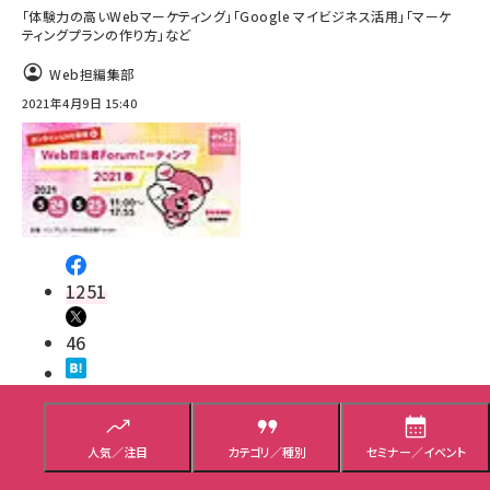
「体験力の高いWebマーケティング」「Google マイビジネス活用」「マーケ
ティングプランの作り方」など
Web担編集部
2021年4月9日 15:40
1251
46
マーケティング／広告
Web担当者／仕事
人気／注目
カテゴリ／種別
セミナー／イベント
イベント／セミナー