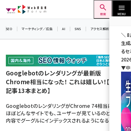
メ
Web担当者Forum
イ
検索
MENU
ン
コ
SEO
マーケティング／広告
AI
SNS
アクセス解析／データ分析
＼ 
ン
生成
テ
るセ
ン
202
ツ
seo (3538)
▼申
に
Googlebotのレンダリングが最新版
ai (2820)
移
Chrome相当になった！ これは嬉しい！【SEO
動
youtube (2444)
記事13本まとめ】
note (2322)
GooglebotのレンダリングがChrome 74相当になり、
セミナー (2315)
ほぼどんなサイトでも、ユーザーが見ているのと同様の
内容でグーグルにインデックスされるようになる。
z世代 (1629)
meo (1281)