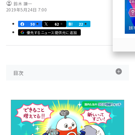
鈴木 謙一
2019年5月24日 7:00
llmo (1167)
50
62
22
優先するニュース提供元に追加
目次