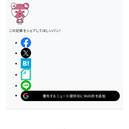
この記事をシェアしてほしいパン！
シェアする
ポストする
>ブクマする
noteで書く
LINEで送る
優先するニュース提供元にWeb担を追加