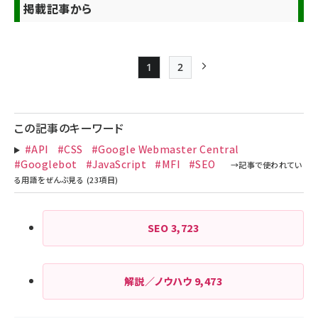
掲載記事から
1
2
Page
Page
次ページ
ペー
ジ
この記事のキーワード
送
#API
#CSS
#Google Webmaster Central
り
#Googlebot
#JavaScript
#MFI
#SEO
SEO
3,723
解説／ノウハウ
9,473