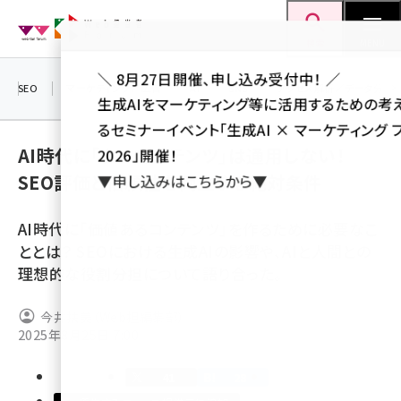
メ
Web担当者Forum
イ
検索
MENU
ン
＼ 8月27日開催、申し込み受付中！ ／
コ
SEO
マーケティング／広告
AI
SNS
アクセス解析／データ分析
生成AIをマーケティング等に活用するための考
ン
るセミナーイベント「生成AI × マーケティング 
テ
AI時代に「クソコンテンツ」は通用しない！
2026」開催！
ン
SEO評価と信頼性を両立する絶対条件
▼申し込みはこちらから▼
ツ
seo (3538)
に
AI時代に「価値あるコンテンツ」を作るために必要なこ
ai (2820)
移
ととは？ SEOにおける生成AIの影響や、AIと人間との
動
youtube (2444)
理想的な役割分担について語り合った。
note (2322)
今井扶美（Web担編集部）
セミナー (2315)
2025年8月25日 7:00
z世代 (1629)
41
28
meo (1281)