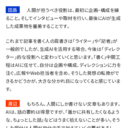
田島
人間が担うべき役割は、最初に企画・構成を練
ること。そしてインタビューや取材を行い、最後にAIが生成
した成果物を審美することです。
これまで記事を書く人の肩書きは「ライター」や「記者」が
一般的でしたが、生成AIを活用する場合、今後は「ディレク
ター」的な役割へと変わっていくと思います。「書く」中間工
程はAIに任せて、自分は企画や構成、ディレクションに力を
注ぐ。広報やWeb担当者を含め、そうした発想の転換がで
きるかどうかが、大きな分かれ目になってくると感じていま
す。
渡辺
もちろん、人間にしか書けない文章もあります。
AIは、話の要約は得意ですが、「誰かに共有したくなるよう
な、ちょっとした話」などはうまく拾えないことが多い。そう
した部分は人間が自分の手で加えていく必要があるし、